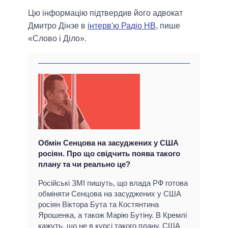
Цю інформацію підтвердив його адвокат
Дмитро Дінзе в
інтерв'ю Радіо НВ
, пише
«Слово і Діло».
Обмін Сенцова на засуджених у США
росіян. Про що свідчить поява такого
плану та чи реально це?
Російські ЗМІ пишуть, що влада РФ готова
обміняти Сенцова на засуджених у США
росіян Віктора Бута та Костянтина
Ярошенка, а також Марію Бутіну. В Кремлі
кажуть, що не в курсі такого плану, США