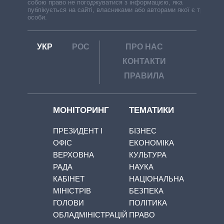
собою право не погоджуватися з інформацією, яка
публікується на сайті, власниками або авторами якої є треті
особи.
УКР
РОС
ПРО НАС
КОНТАКТИ
ПРАВИЛА
МОНІТОРИНГ
ТЕМАТИКИ
ПРЕЗИДЕНТ І
БІЗНЕС
ОФІС
ЕКОНОМІКА
ВЕРХОВНА
КУЛЬТУРА
РАДА
НАУКА
КАБІНЕТ
НАЦІОНАЛЬНА
МІНІСТРІВ
БЕЗПЕКА
ГОЛОВИ
ПОЛІТИКА
ОБЛАДМІНІСТРАЦІЙ
ПРАВО