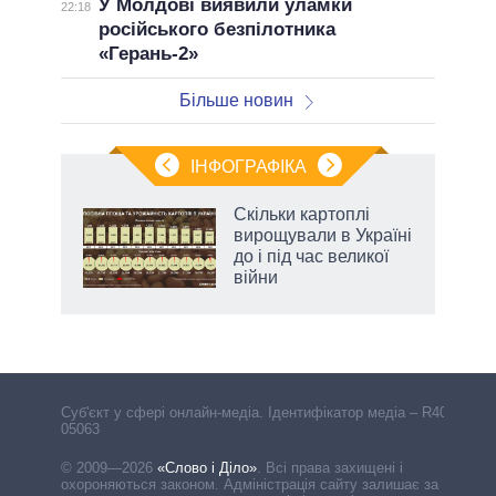
У Молдові виявили уламки
22:18
російського безпілотника
«Герань-2»
Більше новин
ІНФОГРАФІКА
ільки
Скільки картоплі
нків
вирощували в Україні
 за
до і під час великої
ті
війни
Cуб'єкт у сфері онлайн-медіа. Ідентифікатор медіа – R40-
05063
© 2009—2026
«Слово і Діло»
.
Всі права захищені і
охороняються законом. Адміністрація сайту залишає за