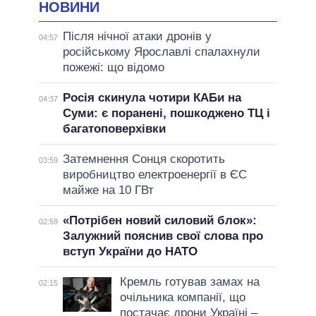
НОВИНИ
Після нічної атаки дронів у
04:57
російському Ярославлі спалахнули
пожежі: що відомо
Росія скинула чотири КАБи на
04:37
Суми: є поранені, пошкоджено ТЦ і
багатоповерхівки
Затемнення Сонця скоротить
03:59
виробництво електроенергії в ЄС
майже на 10 ГВт
«Потрібен новий силовий блок»:
02:59
Залужний пояснив свої слова про
вступ України до НАТО
Кремль готував замах на
02:15
очільника компанії, що
постачає дрони Україні –