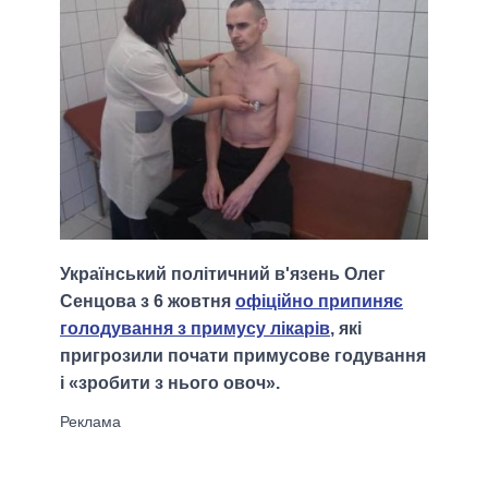
Український політичний в'язень Олег
Сенцова з 6 жовтня
офіційно припиняє
голодування з примусу лікарів
, які
пригрозили почати примусове годування
і «зробити з нього овоч».