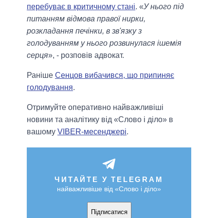
перебуває в критичному стані
. «
У нього під
питанням відмова правої нирки,
розкладання печінки, в зв'язку з
голодуванням у нього розвинулася ішемія
серця
», - розповів адвокат.
Раніше
Сенцов вибачився, що припиняє
голодування
.
Отримуйте оперативно найважливіші
новини та аналітику від «Слово і діло» в
вашому
VIBER-месенджері
.
ЧИТАЙТЕ У TELEGRAM
найважливіше від «Слово і діло»
Підписатися