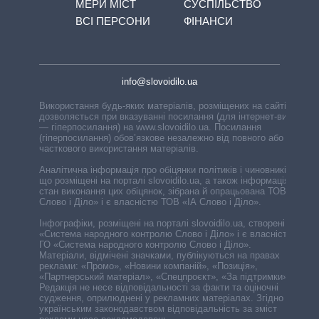
МЕРИ МІСТ
СУСПІЛЬСТВО
ВСІ ПЕРСОНИ
ФІНАНСИ
info@slovoidilo.ua
Використання будь-яких матеріалів, розміщених на сайті,
дозволяється при вказуванні посилання (для інтернет-видань
— гіперпосилання) на www.slovoidilo.ua. Посилання
(гіперпосилання) обов’язкове незалежно від повного або
часткового використання матеріалів.
Аналітична інформація про обіцянки політиків і чиновників,
що розміщені на порталі slovoidilo.ua, а також інформація про
стан виконання цих обіцянок, зібрана й опрацьована ТОВ «ІА
Слово і Діло» і є власністю ТОВ «ІА Слово і Діло».
Інфографіки, розміщені на порталі slovoidilo.ua, створені ГО
«Система народного контролю Слово і Діло» і є власністю
ГО «Система народного контролю Слово і Діло».
Матеріали, відмічені значками, публікуються на правах
реклами: «Промо», «Новини компаній», «Позиція»,
«Партнерський матеріал», «Спецпроєкт», «За підтримки».
Редакція не несе відповідальності за факти та оціночні
судження, оприлюднені у рекламних матеріалах. Згідно з
українським законодавством відповідальність за зміст