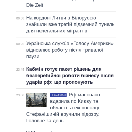
Die Zeit
На кордоні Литви з Білоруссю
00:58
знайшли вже третій підземний тунель
для нелегальних мігрантів
Українська служба «Голосу Америки»
00:26
відновлює роботу після тривалої
паузи
Кабмін готує пакет рішень для
23:45
безперебійної роботи бізнесу після
ударів рф: що пропонують
Рф масовано
ПІДСУМКИ
23:00
вдарила по Києву та
області, а експосолці
Стефанішиній вручили підозру.
Головне за день