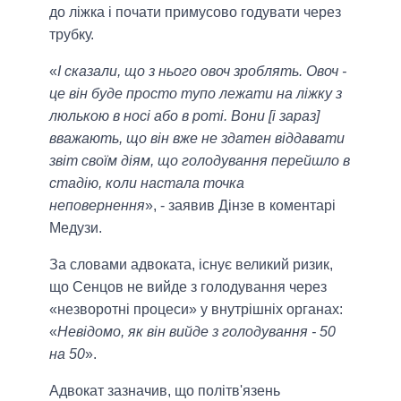
до ліжка і почати примусово годувати через
трубку.
«
І сказали, що з нього овоч зроблять. Овоч -
це він буде просто тупо лежати на ліжку з
люлькою в носі або в роті. Вони [і зараз]
вважають, що він вже не здатен віддавати
звіт своїм діям, що голодування перейшло в
стадію, коли настала точка
неповернення
», - заявив Дінзе в коментарі
Медузи.
За словами адвоката, існує великий ризик,
що Сенцов не вийде з голодування через
«незворотні процеси» у внутрішніх органах:
«
Невідомо, як він вийде з голодування - 50
на 50
».
Адвокат зазначив, що політв'язень