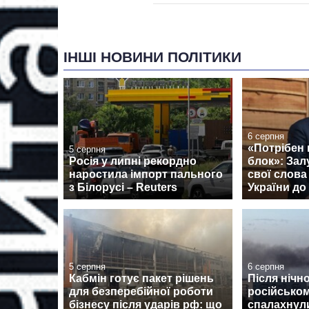
ІНШІ НОВИНИ ПОЛІТИКИ
6 серпня
«Потрібен
5 серпня
Росія у липні рекордно
блок»: За
наростила імпорт пального
свої слова
з Білорусі – Reuters
України д
5 серпня
6 серпня
Кабмін готує пакет рішень
Після нічно
для безперебійної роботи
російсько
бізнесу після ударів рф: що
спалахнул