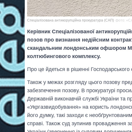
Спеціалізована антикорупційна прокуратура (САП)
фото: «Сл
Керівник Спеціалізованої антикорупці
позов про визнання недійсним контрак
скандальним лондонським офшором Mos
колтюбингового комплексу.
Про це йдеться в рішенні Господарського 
Також у межах розгляду цього позову пр
забезпечення позову. В прокуратурі просил
Державній виконавчій службі України та 
«Укргазвидобування» на користь лондонсь
його думку, такі заходи є необґрунтовани
справі. Також суд зупинив провадження за 
України (звернення із судовим доручення