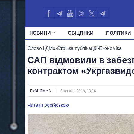
НОВИНИ
ОБIЦЯНКИ
ПОЛIТИКИ
УСІ ПОЛІТИКИ
ПРЕЗИДЕНТ І ОФ
Слово і Діло
›
Стрічка публікацій
›
Економіка
САП відмовили в забезп
контрактом «Укргазви
ЕКОНОМІКА
3 жовтня 2018, 13:16
Читати російською