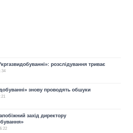
кргазвидобуванні»: розслідування триває
4:34
добуванні» знову проводять обшуки
:21
апобіжний захід директору
обування»
6:22