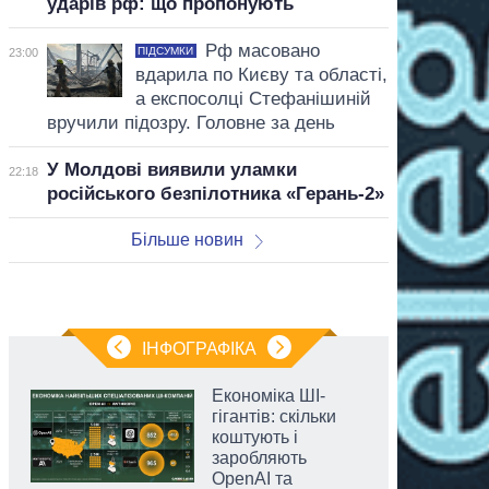
ударів рф: що пропонують
Рф масовано
ПІДСУМКИ
23:00
вдарила по Києву та області,
а експосолці Стефанішиній
вручили підозру. Головне за день
У Молдові виявили уламки
22:18
російського безпілотника «Герань-2»
Більше новин
ІНФОГРАФІКА
Економіка ШІ-
гігантів: скільки
коштують і
заробляють
OpenAI та