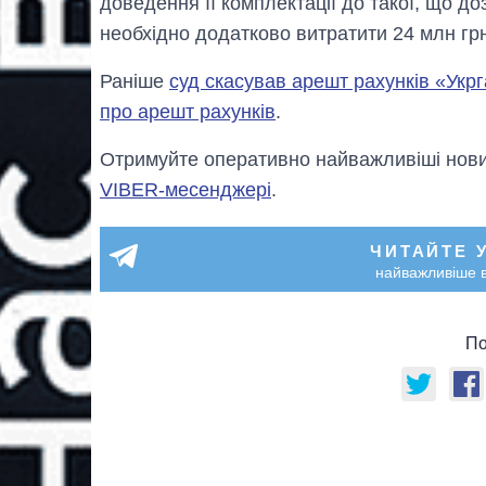
доведення її комплектації до такої, що д
необхідно додатково витратити 24 млн гр
Раніше
суд скасував арешт рахунків «Укр
про арешт рахунків
.
Отримуйте оперативно найважливіші новин
VIBER-месенджері
.
ЧИТАЙТЕ 
найважливіше в
По