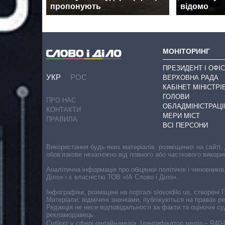
пропонують
відомо
МОНІТОРИНГ
ПРЕЗИДЕНТ І ОФІС
УКР
РОС
ВЕРХОВНА РАДА
КАБІНЕТ МІНІСТРІ
ГОЛОВИ
ПРО НАС
ОБЛАДМІНІСТРАЦІ
КОНТАКТИ
МЕРИ МІСТ
ПРАВИЛА
ВСІ ПЕРСОНИ
Використання будь-яких матеріалів, розміщених на сайті,
обов’язкове незалежно від повного або часткового викори
Аналітична інформація про обіцянки політиків і чиновників
Діло» і є власністю ТОВ «ІА Слово і Діло».
Інфографіки, розміщені на порталі slovoidilo.ua, створен
Матеріали, відмічені значками, публікуються на правах р
Редакція не несе відповідальності за факти та оціночні 
рекламодавець.
Cуб'єкт у сфері онлайн-медіа. Ідентифікатор медіа – R40