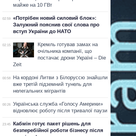
майже на 10 ГВт
«Потрібен новий силовий блок»:
02:59
Залужний пояснив свої слова про
вступ України до НАТО
Кремль готував замах на
02:15
очільника компанії, що
постачає дрони Україні – Die
Zeit
На кордоні Литви з Білоруссю знайшли
00:58
вже третій підземний тунель для
нелегальних мігрантів
Українська служба «Голосу Америки»
00:26
відновлює роботу після тривалої паузи
Кабмін готує пакет рішень для
23:45
безперебійної роботи бізнесу після