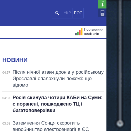
УКР
РОС
Порівняння
політиків
ЦІЙ
МЕРИ МІСТ
ВСІ ПЕРСОНИ
НОВИНИ
Після нічної атаки дронів у російському
04:57
Ярославлі спалахнули пожежі: що
відомо
Росія скинула чотири КАБи на Суми:
04:37
є поранені, пошкоджено ТЦ і
багатоповерхівки
Затемнення Сонця скоротить
03:59
виробництво електроенергії в ЄС