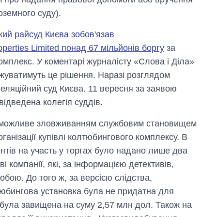
оземного суду).
кий райсуд Києва зобов'язав
erties Limited понад 67 мільйонів боргу
за
омплекс. У коментарі журналісту «Слова і Діла»
жуватимуть це рішення. Наразі розглядом
еляційний суд Києва. 11 вересня за заявою
ідведена колегія суддів.
ь можливе зловживанням службовим становищем
анізації купівлі колтюбингового комплексу. В
тів на участь у торгах було надано лише два
 компанії, які, за інформацією детективів,
бою. До того ж, за версією слідства,
олтюбингова установка була не придатна для
ь була завищена на суму 2,57 млн ​​дол. Також на