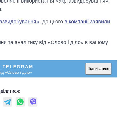
озволяє її використання «Укргазвидобування»,
н.
газвидобування»
. До цього
в компанії заявили
и та аналітику від «Слово і діло» в вашому
У TELEGRAM
Підписатися
ід «Слово і діло»
ділитися: