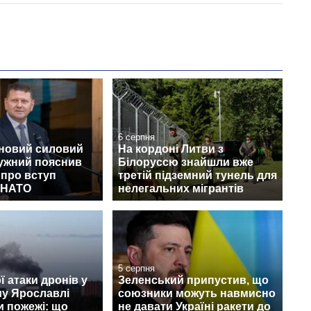
6 серпня
 новий силовий
На кордоні Литви з
лужний пояснив
Білоруссю знайшли вже
 про вступ
третій підземний тунель для
о НАТО
нелегальних мігрантів
5 серпня
ї атаки дронів у
Зеленський припустив, що
му Ярославлі
союзники можуть навмисно
и пожежі: що
не давати Україні ракети до