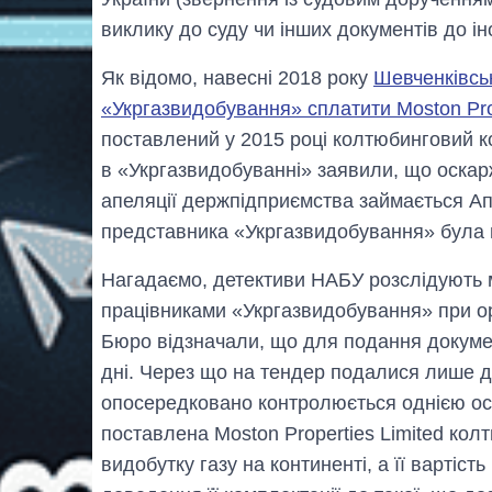
виклику до суду чи інших документів до ін
Як відомо, навесні 2018 року
Шевченківсь
«Укргазвидобування» сплатити Moston Prop
поставлений у 2015 році колтюбинговий к
в «Укргазвидобуванні» заявили, що оскар
апеляції держпідприємства займається Ап
представника «Укргазвидобування» була в
Нагадаємо, детективи НАБУ розслідуют
працівниками «Укргазвидобування» при орг
Бюро відзначали, що для подання докумен
дні. Через що на тендер подалися лише дві
опосередковано контролюється однією осо
поставлена ​​Moston Properties Limited к
видобутку газу на континенті, а її вартіст