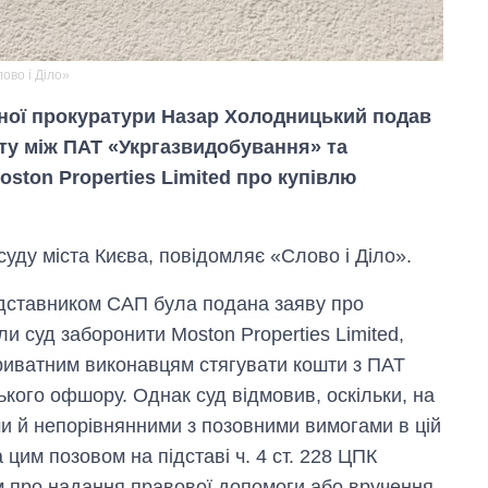
ово і Діло»
йної прокуратури Назар Холодницький подав
ту між ПАТ «Укргазвидобування» та
ton Properties Limited про купівлю
суду міста Києва, повідомляє «Слово і Діло».
едставником САП була подана заяву про
и суд заборонити Moston Properties Limited,
приватним виконавцям стягувати кошти з ПАТ
кого офшору. Однак суд відмовив, оскільки, на
Як зменшилася
кількість
ми й непорівнянними з позовними вимогами в цій
медзакладів в
цим позовом на підставі ч. 4 ст. 228 ЦПК
Україні за роки
вторгнення
м про надання правової допомоги або вручення