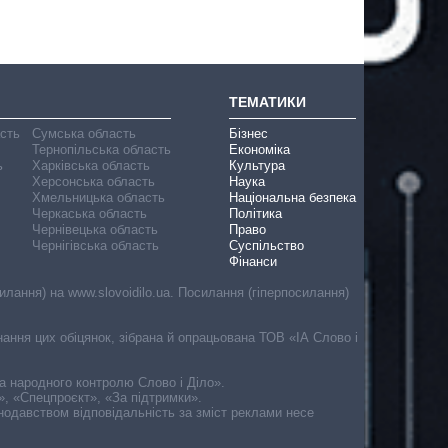
ТЕМАТИКИ
асть
Сумська область
Бізнес
Тернопільська область
Економіка
ь
Харківська область
Культура
Херсонська область
Наука
Хмельницька область
Національна безпека
Черкаська область
Політика
Чернівецька область
Право
Чернігівська область
Суспільство
Фінанси
лання) на www.slovoidilo.ua. Посилання (гіперпосилання)
онання цих обіцянок, зібрана й опрацьована ТОВ «ІА Слово і
ма народного контролю Слово і Діло».
», «Спецпроєкт», «За підтримки».
онодавством відповідальність за зміст реклами несе