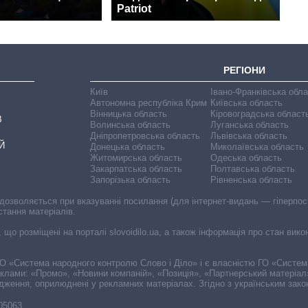
Patriot
РЕГІОНИ
Київ
Івано-Франківська обл
Автономна республіка Крим
Київська область
Вінницька область
Кіровоградська област
В
Волинська область
Луганська область
Дніпропетровська область
Львівська область
Й
Донецька область
Миколаївська область
Житомирська область
Одеська область
Закарпатська область
Полтавська область
Запорізька область
Рівненська область
 дозволяється при вказуванні посилання (для інтернет-видань — гіперпоси
стання матеріалів.
, що розміщені на порталі slovoidilo.ua, а також інформація про стан вик
і ГО «Система народного контролю Слово і Діло» і є власністю ГО «Систе
еклами: «Промо», «Новини компаній», «Позиція», «Партнерський матеріал
судження, оприлюднені у рекламних матеріалах. Згідно з українським зак
-05063