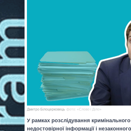
Дмитро Білоцерковець
фото: «Слово і Діло»
У рамках розслідування кримінальног
недостовірної інформації і незаконног