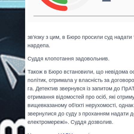
зв'язку з цим, в Бюро просили суд надати
нардепа.
Суддя клопотання задовольнив.
Також в Бюро встановили, що невідома особ
політик, отримала у власність за догово
га. Детектив звернувся із запитом до ПрА
отримання відомостей про осіб, які отрим
вищевказаному об'єкті нерухомості, однак
звернулися до суду з проханням надати д
електромережі». Суддя дозволив.