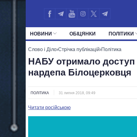
НОВИНИ
ОБIЦЯНКИ
ПОЛIТИКИ
УСІ ПОЛІТИКИ
ПРЕЗИДЕНТ І ОФ
Слово і Діло
›
Стрічка публікацій
›
Політика
НАБУ отримало доступ 
нардепа Білоцерковця
ПОЛІТИКА
31 липня 2018, 09:49
Читати російською