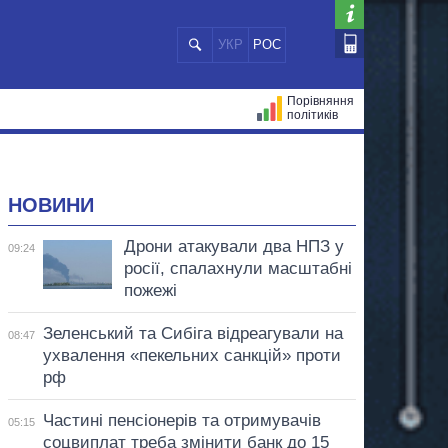
УКР
РОС
Порівняння
політиків
ЦІЙ
МЕРИ МІСТ
ВСІ ПЕРСОНИ
НОВИНИ
Дрони атакували два НПЗ у
09:24
росії, спалахнули масштабні
пожежі
Зеленський та Сибіга відреагували на
08:47
ухвалення «пекельних санкцій» проти
рф
Частині пенсіонерів та отримувачів
05:15
соцвиплат треба змінити банк до 15