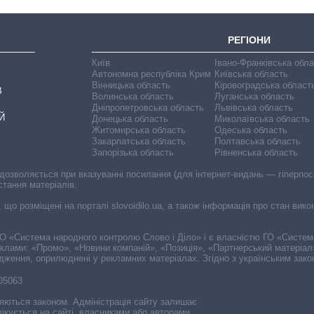
РЕГІОНИ
Київ
Івано-Франківська обл
Автономна республіка Крим
Київська область
Вінницька область
Кіровоградська област
В
Волинська область
Луганська область
Дніпропетровська область
Львівська область
Й
Донецька область
Миколаївська область
Житомирська область
Одеська область
Закарпатська область
Полтавська область
Запорізька область
Рівненська область
 дозволяється при вказуванні посилання (для інтернет-видань — гіперпоси
стання матеріалів.
, що розміщені на порталі slovoidilo.ua, а також інформація про стан вик
і ГО «Система народного контролю Слово і Діло» і є власністю ГО «Систе
еклами: «Промо», «Новини компаній», «Позиція», «Партнерський матеріал
судження, оприлюднені у рекламних матеріалах. Згідно з українським зак
-05063
няються законом. Адміністрація сайту залишає
ікується на сайті, власниками або авторами