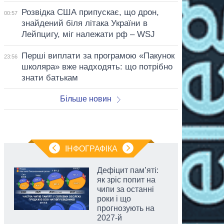
Розвідка США припускає, що дрон,
00:57
знайдений біля літака України в
Лейпцигу, міг належати рф – WSJ
Перші виплати за програмою «Пакунок
23:56
школяра» вже надходять: що потрібно
знати батькам
Більше новин
ІНФОГРАФІКА
Дефіцит пам’яті:
як зріс попит на
чипи за останні
роки і що
прогнозують на
2027-й