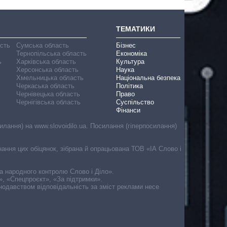
ТЕМАТИКИ
асть
Сумська область
Бізнес
Тернопільська область
Економіка
ь
Харківська область
Культура
Херсонська область
Наука
Хмельницька область
Національна безпека
Черкаська область
Політика
Чернівецька область
Право
Чернігівська область
Суспільство
Фінанси
лання) на www.slovoidilo.ua. Посилання (гіперпосилання)
онання цих обіцянок, зібрана й опрацьована ТОВ «ІА Слово і
ма народного контролю Слово і Діло».
», «Спецпроєкт», «За підтримки».
онодавством відповідальність за зміст реклами несе