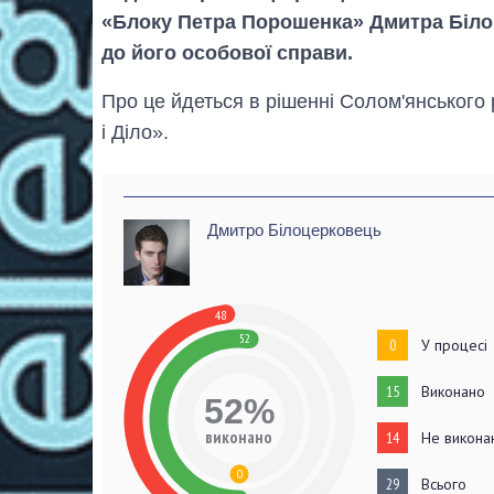
«Блоку Петра Порошенка» Дмитра Біло
до його особової справи.
Про це йдеться в рішенні Солом'янського
і Діло».
Дмитро Білоцерковець
48
52
0
У процесі
15
Виконано
52%
виконано
14
Не викона
0
29
Всього