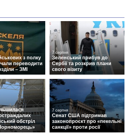
7 серпня
йськових з полку
Зеленський прибув до
очали переводити
Сербії та розкрив плани
озділи – ЗМІ
свого візиту
ільшилася
7 серпня
постраждалих
Сенат США підтримав
йський обстріл
законопроєкт про «пекельні
«Чорноморець»
санкції» проти росії