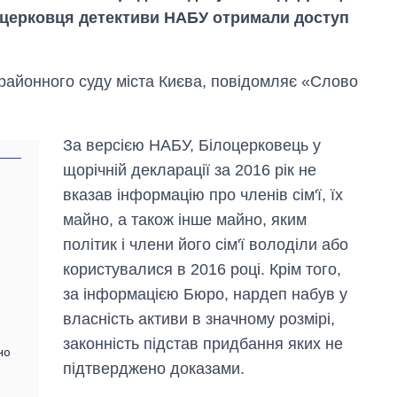
церковця детективи НАБУ отримали доступ
 районного суду міста Києва, повідомляє «Слово
За версією НАБУ, Білоцерковець у
щорічній декларації за 2016 рік не
вказав інформацію про членів сім'ї, їх
майно, а також інше майно, яким
політик і члени його сім'ї володіли або
користувалися в 2016 році. Крім того,
за інформацією Бюро, нардеп набув у
Від 1 місяця – до 5
власність активи в значному розмірі,
років: хто і як
довго обіймав
законність підстав придбання яких не
но
посаду керівника
підтверджено доказами.
СЗР