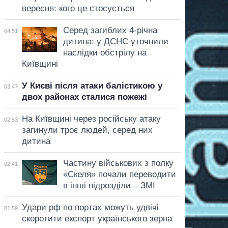
вересня: кого це стосується
Серед загиблих 4-річна
04:51
дитина: у ДСНС уточнили
наслідки обстрілу на
Київщині
У Києві після атаки балістикою у
03:47
двох районах сталися пожежі
На Київщині через російську атаку
02:53
загинули троє людей, серед них
дитина
Частину військових з полку
02:41
«Скеля» почали переводити
в інші підрозділи – ЗМІ
Удари рф по портах можуть удвічі
01:59
скоротити експорт українського зерна