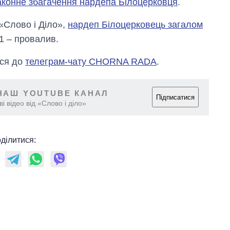
конне збагачення нардепа Білоцерковця
.
 «Слово і Діло»,
нардеп Білоцерковець загалом
11 – провалив.
еся до
телеграм-чату CHORNA RADA
.
НАШ YOUTUBE КАНАЛ
Підписатися
і відео від «Слово і діло»
ділитися: