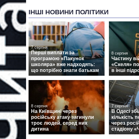
ІНШІ НОВИНИ ПОЛІТИКИ
7 серпня
Перші виплати за
8 серпня
програмою «Пакунок
Частину ві
школяра» вже надходять:
«Скеля» п
що потрібно знати батькам
в інші підр
8 серпня
7 серпня
На Київщині через
В Одесі зб
російську атаку загинули
кількість 
троє людей, серед них
через росі
дитина
стадіону 