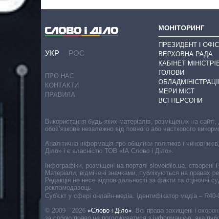
МОНІТОРИНГ
ПРЕЗИДЕНТ І ОФІС
УКР
РОС
ВЕРХОВНА РАДА
КАБІНЕТ МІНІСТРІ
ГОЛОВИ
ПРО НАС
ОБЛАДМІНІСТРАЦІ
КОНТАКТИ
МЕРИ МІСТ
ПРАВИЛА
ВСІ ПЕРСОНИ
Використання будь-яких матеріалів, розміщених на сайті,
обов’язкове незалежно від повного або часткового викори
Аналітична інформація про обіцянки політиків і чиновників
Діло» і є власністю ТОВ «ІА Слово і Діло».
Інфографіки, розміщені на порталі slovoidilo.ua, створен
Матеріали, відмічені значками, публікуються на правах р
Редакція не несе відповідальності за факти та оціночні 
рекламодавець.
Cуб'єкт у сфері онлайн-медіа. Ідентифікатор медіа – R40
© 2009—2026
«Слово і Діло»
.
Всі права захищені і охоро
за собою право не погоджуватися з інформацією, яка публ