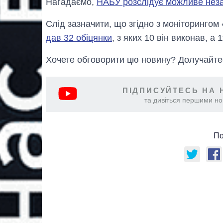
Нагадаємо,
НАБУ розслідує можливе неза
Слід зазначити, що згідно з моніторингом
дав 32 обіцянки
, з яких 10 він виконав, а 
Хочете обговорити цю новину? Долучайт
ПІДПИСУЙТЕСЬ НА 
та дивіться першими нов
По