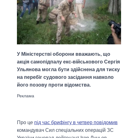
У Міністерстві оборони вважають, що
акція самопідпалу екс-військового Сергія
Ульянова могла бути здійснена для тиску
на перебіг судового засідання навколо
його позову проти відомства.
Про це
під час брифінгу в четвер повідомив
командувач Сил спеціальних операцій ЗС
України генерал-лейтенант Ігор Луньов,