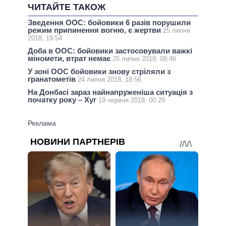
ЧИТАЙТЕ ТАКОЖ
Зведення ООС: бойовики 6 разів порушили
режим припинення вогню, є жертви
25 липня
2018, 19:54
Доба в ООС: бойовики застосовували важкі
міномети, втрат немає
25 липня 2018, 08:46
У зоні ООС бойовики знову стріляли з
гранатометів
24 липня 2018, 18:56
На Донбасі зараз найнапруженіша ситуація з
початку року – Хуг
19 червня 2018, 00:20