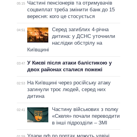
Частині пенсіонерів та отримувачів
05:15
соцвиплат треба змінити банк до 15
вересня: кого це стосується
Серед загиблих 4-річна
04:51
дитина: у ДСНС уточнили
наслідки обстрілу на
Київщині
У Києві після атаки балістикою у
03:47
двох районах сталися пожежі
На Київщині через російську атаку
02:53
загинули троє людей, серед них
дитина
Частину військових з полку
02:41
«Скеля» почали переводити
в інші підрозділи – ЗМІ
Удари рф по портах можуть удвічі
01:59