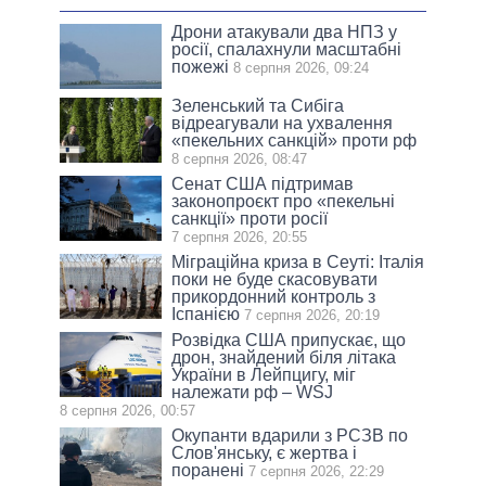
Дрони атакували два НПЗ у
росії, спалахнули масштабні
пожежі
8 серпня 2026, 09:24
Зеленський та Сибіга
відреагували на ухвалення
«пекельних санкцій» проти рф
8 серпня 2026, 08:47
Сенат США підтримав
законопроєкт про «пекельні
санкції» проти росії
7 серпня 2026, 20:55
Міграційна криза в Сеуті: Італія
поки не буде скасовувати
прикордонний контроль з
Іспанією
7 серпня 2026, 20:19
Розвідка США припускає, що
дрон, знайдений біля літака
України в Лейпцигу, міг
належати рф – WSJ
8 серпня 2026, 00:57
Окупанти вдарили з РСЗВ по
Слов'янську, є жертва і
поранені
7 серпня 2026, 22:29