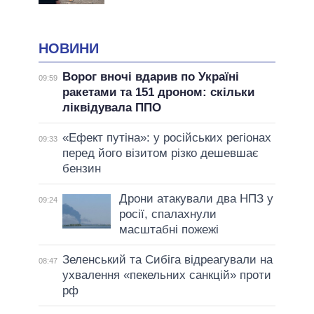
НОВИНИ
Ворог вночі вдарив по Україні
09:59
ракетами та 151 дроном: скільки
ліквідувала ППО
«Ефект путіна»: у російських регіонах
09:33
перед його візитом різко дешевшає
бензин
Дрони атакували два НПЗ у
09:24
росії, спалахнули
масштабні пожежі
Зеленський та Сибіга відреагували на
08:47
ухвалення «пекельних санкцій» проти
рф