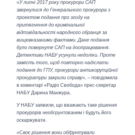
«У липні 2017 року прокурори САП
звернулися до Генерального прокурора з
проектом подання про згоду на
притягнення до кримінальної
відповідальності народного обранця за
вищевказаними фактами. Дане подання
було повернуте САП на доопрацювання.
Детективи НАБУ усунули недоліки. Проте
замість того, щоб повторно надіслати
подання до ГПУ, прокурори антикорупційної
прокуратури закрили справу»
, – повідомила
в коментарі «Радіо Свобода» прес-секретар
НАБУ Дарина Манжура.
У НАБУ заявили, що вважають таке рішення
прокурорів необгрунтованим і будуть його
оскаржувати.
«Своє рішення вони обґрунтували