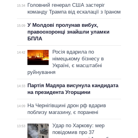
Головний генерал США застеріг
15:34
команду Трампа від ескалації з Іраном
У Молдові пролунав вибух,
15:09
правоохоронці знайшли уламки
БПЛА
Росія вдарила по
14:42
німецькому бізнесу в
Україні, є масштабні
руйнування
Партія Мадяра висунула кандидата
14:33
на президента Угорщини
На Чернігівщині дрон рф вдарив
14:09
поблизу магазину, є поранені
Удар по Харкову: мер
13:53
повідомив про 37