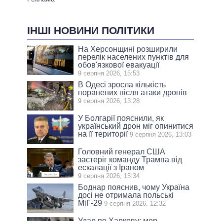
ІНШІ НОВИНИ ПОЛІТИКИ
На Херсонщині розширили
перелік населених пунктів для
обов'язкової евакуації
9 серпня 2026, 15:53
В Одесі зросла кількість
поранених після атаки дронів
9 серпня 2026, 13:28
У Болгарії пояснили, як
український дрон міг опинитися
на її території
9 серпня 2026, 13:03
Головний генерал США
застеріг команду Трампа від
ескалації з Іраном
9 серпня 2026, 15:34
Боднар пояснив, чому Україна
досі не отримала польські
МіГ-29
9 серпня 2026, 12:32
Удар по Харкову: мер