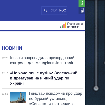
УКР
РОС
Порівняння
політиків
ЦІЙ
МЕРИ МІСТ
ВСІ ПЕРСОНИ
НОВИНИ
Іспанія запровадила прикордонний
12:26
контроль для мандрівників з Італії
«Не хоче лише путін»: Зеленський
12:10
відреагував на нічний удар по
Україні
Генштаб повідомив про удар
11:51
по буровій установці
«Сиваш» та підтвердив