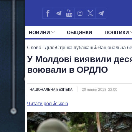
НОВИНИ
ОБIЦЯНКИ
ПОЛIТИКИ
УСІ ПОЛІТИКИ
ПРЕЗИДЕНТ І ОФ
Слово і Діло
›
Стрічка публікацій
›
Національна б
У Молдові виявили деся
воювали в ОРДЛО
НАЦІОНАЛЬНА БЕЗПЕКА
20 липня 2018, 22:00
Читати російською