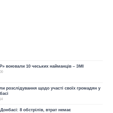
Р» воювали 10 чеських найманців – ЗМІ
00
али розслідування щодо участі своїх громадян у
басі
14
Донбасі: 8 обстрілів, втрат немає