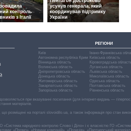
Пентагон достроково
провадила
усунув генерала, який
ний контроль
координував підтримку
ників з Італії
України
РЕГІОНИ
Київ
Івано-Франківська обл
Автономна республіка Крим
Київська область
Вінницька область
Кіровоградська област
В
Волинська область
Луганська область
Дніпропетровська область
Львівська область
Й
Донецька область
Миколаївська область
Житомирська область
Одеська область
Закарпатська область
Полтавська область
Запорізька область
Рівненська область
 дозволяється при вказуванні посилання (для інтернет-видань — гіперпоси
стання матеріалів.
, що розміщені на порталі slovoidilo.ua, а також інформація про стан вик
і ГО «Система народного контролю Слово і Діло» і є власністю ГО «Систе
еклами: «Промо», «Новини компаній», «Позиція», «Партнерський матеріал