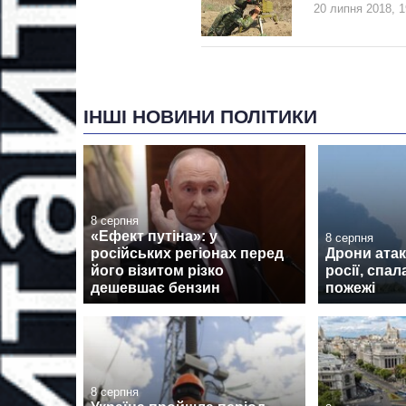
20 липня 2018, 1
ІНШІ НОВИНИ ПОЛІТИКИ
8 серпня
«Ефект путіна»: у
8 серпня
російських регіонах перед
Дрони атак
його візитом різко
росії, спа
дешевшає бензин
пожежі
8 серпня