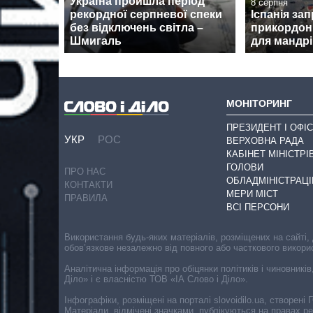
Україна пройшла період
8 серпня
рекордної серпневої спеки
Іспанія за
без відключень світла –
прикордон
Шмигаль
для мандрів
МОНІТОРИНГ
ПРЕЗИДЕНТ І ОФІС
УКР
РОС
ВЕРХОВНА РАДА
КАБІНЕТ МІНІСТРІ
ГОЛОВИ
ПРО НАС
ОБЛАДМІНІСТРАЦІ
КОНТАКТИ
МЕРИ МІСТ
ПРАВИЛА
ВСІ ПЕРСОНИ
Використання будь-яких матеріалів, розміщених на сайті,
обов’язкове незалежно від повного або часткового викори
Аналітична інформація про обіцянки політиків і чиновників
Діло» і є власністю ТОВ «ІА Слово і Діло».
Інфографіки, розміщені на порталі slovoidilo.ua, створен
Матеріали, відмічені значками, публікуються на правах р