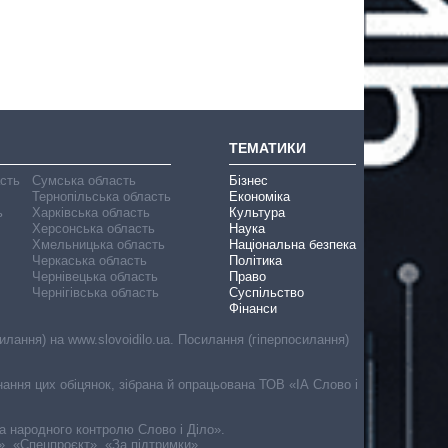
ТЕМАТИКИ
асть
Сумська область
Бізнес
Тернопільська область
Економіка
ь
Харківська область
Культура
Херсонська область
Наука
Хмельницька область
Національна безпека
Черкаська область
Політика
Чернівецька область
Право
Чернігівська область
Суспільство
Фінанси
лання) на www.slovoidilo.ua. Посилання (гіперпосилання)
онання цих обіцянок, зібрана й опрацьована ТОВ «ІА Слово і
ма народного контролю Слово і Діло».
», «Спецпроєкт», «За підтримки».