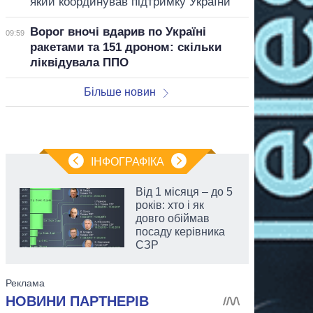
який координував підтримку України
Ворог вночі вдарив по Україні
09:59
ракетами та 151 дроном: скільки
ліквідувала ППО
Більше новин
ІНФОГРАФІКА
Від 1 місяця – до 5
років: хто і як
довго обіймав
посаду керівника
СЗР