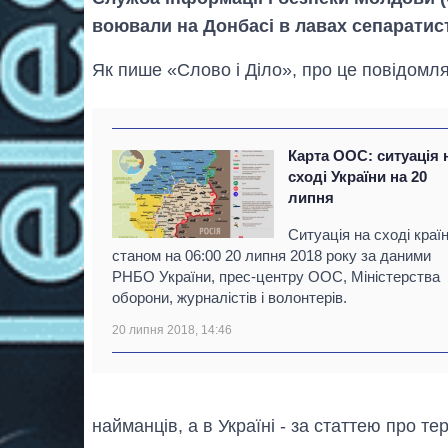
воювали на Донбасі в лавах сепаратист
Як пише «Слово і Діло», про це повідомля
Карта ООС: ситуація 
сході України на 20
липня
Ситуація на сході краї
станом на 06:00 20 липня 2018 року за даними
РНБО України, прес-центру ООС, Міністерства
оборони, журналістів і волонтерів.
20 липня 2018, 14:46
найманців, а в Україні - за статтею про те