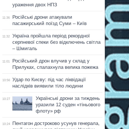
ураження двох НПЗ
Російські дрони атакували
11:36
пасажирський поїзд Суми – Київ
Україна пройшла період рекордної
11:32
серпневої спеки без відключень світла
– Шмигаль
Російський дрон влучив у склад у
11:01
Прилуках, спалахнула велика пожежа
Удар по Києву: під час ліквідації
10:56
наслідків виявили тіло людини
Українські дрони за тиждень
10:27
уразили 12 суден «тіньового
флоту» рф
Пентагон достроково усунув генерала,
10:24