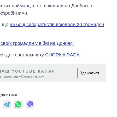
ких найманців, які воювали на Донбасі, є
безробітними.
, що
на боці сепаратистів воювали 20 громадян
своїх громадян у війні на Донбасі
ся до телеграм-чату
CHORNA RADA
.
НАШ YOUTUBE КАНАЛ
Підписатися
і відео від «Слово і діло»
ділитися: