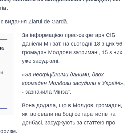
ів.
є видання Ziarul de Gardă.
За інформацією прес-секретаря СІБ
Даніели Мінзат, на сьогодні 18 з цих 56
на
громадян Молдови затримані, 15 з них
уже засуджені.
ни
«
За неофіційними даними, двох
громадян Молдови засудили в Україні
»,
Як за 10 років
змінилася кількість
- зазначила Мінзат.
вступників на
бакалаврат,
Вона додала, що в Молдові громадян,
магістратуру та
які воювали на боці сепаратистів на
аспірантуру
Донбасі, засуджують за статтею про
роризм.