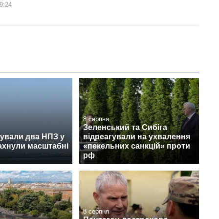
9:24
8 серпня
Зеленський та Сибіга
ували два НПЗ у
відреагували на ухвалення
лахнули масштабні
«пекельних санкцій» проти
рф
8 серпня