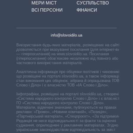
МЕРИ МІСТ
СУСПІЛЬСТВО
ВСІ ПЕРСОНИ
ФІНАНСИ
info@slovoidilo.ua
Використання будь-яких матеріалів, розміщених на сайті,
дозволяється при вказуванні посилання (для інтернет-видань
— гіперпосилання) на www.slovoidilo.ua. Посилання
(гіперпосилання) обов’язкове незалежно від повного або
часткового використання матеріалів.
Аналітична інформація про обіцянки політиків і чиновників,
що розміщені на порталі slovoidilo.ua, а також інформація про
стан виконання цих обіцянок, зібрана й опрацьована ТОВ «ІА
Слово і Діло» і є власністю ТОВ «ІА Слово і Діло».
Інфографіки, розміщені на порталі slovoidilo.ua, створені ГО
«Система народного контролю Слово і Діло» і є власністю
ГО «Система народного контролю Слово і Діло».
Матеріали, відмічені значками, публікуються на правах
реклами: «Промо», «Новини компаній», «Позиція»,
«Партнерський матеріал», «Спецпроєкт», «За підтримки».
Редакція не несе відповідальності за факти та оціночні
судження, оприлюднені у рекламних матеріалах. Згідно з
українським законодавством відповідальність за зміст