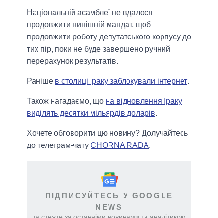
Національній асамблеї не вдалося
продовжити нинішній мандат, щоб
продовжити роботу депутатського корпусу до
тих пір, поки не буде завершено ручний
перерахунок результатів.
Раніше
в столиці Іраку заблокували інтернет
.
Також нагадаємо, що
на відновлення Іраку
виділять десятки мільярдів доларів
.
Хочете обговорити цю новину? Долучайтесь
до телеграм-чату
CHORNA RADA
.
ПІДПИСУЙТЕСЬ У GOOGLE
NEWS
та стежте за останніми новинами та аналітикою