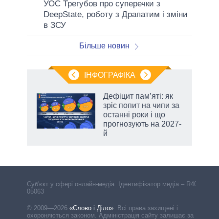
УОС Трегубов про cуперечки з
DeepState, роботу з Драпатим і зміни
в ЗСУ
Більше новин
ІНФОГРАФІКА
Дефіцит пам’яті: як
ть
зріс попит на чипи за
останні роки і що
прогнозують на 2027-
й
Cуб'єкт у сфері онлайн-медіа. Ідентифікатор медіа – R40-
05063
© 2009—2026
«Слово і Діло»
.
Всі права захищені і
охороняються законом. Адміністрація сайту залишає за