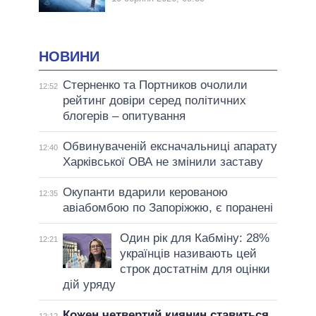
НОВИНИ
Стерненко та Портников очолили
12:52
рейтинг довіри серед політичних
блогерів – опитування
Обвинуваченій ексначальниці апарату
12:40
Харківської ОВА не змінили заставу
Окупанти вдарили керованою
12:35
авіабомбою по Запоріжжю, є поранені
Один рік для Кабміну: 28%
12:21
українців називають цей
строк достатнім для оцінки
дій уряду
Кожен четвертий киянин ставиться