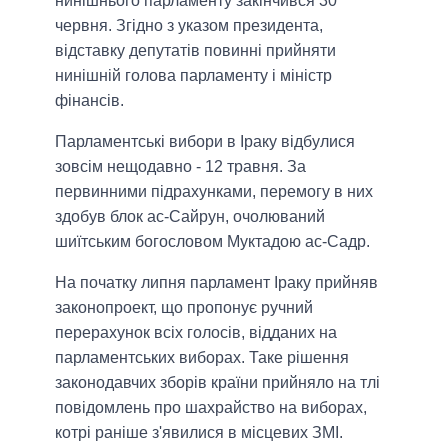
нинішнього парламенту закінчився 30
червня. Згідно з указом президента,
відставку депутатів повинні прийняти
нинішній голова парламенту і міністр
фінансів.
Парламентські вибори в Іраку відбулися
зовсім нещодавно - 12 травня. За
первинними підрахунками, перемогу в них
здобув блок ас-Сайрун, очолюваний
шиїтським богословом Муктадою ас-Садр.
На початку липня парламент Іраку прийняв
законопроект, що пропонує ручний
перерахунок всіх голосів, відданих на
парламентських виборах. Таке рішення
законодавчих зборів країни прийняло на тлі
повідомлень про шахрайство на виборах,
котрі раніше з'явилися в місцевих ЗМІ.