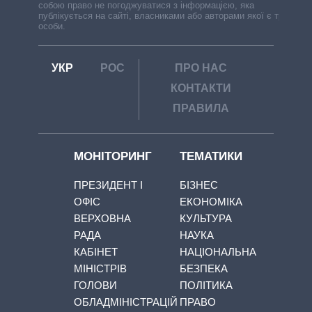
собою право не погоджуватися з інформацією, яка
публікується на сайті, власниками або авторами якої є треті
особи.
УКР
РОС
ПРО НАС
КОНТАКТИ
ПРАВИЛА
МОНІТОРИНГ
ТЕМАТИКИ
ПРЕЗИДЕНТ І
БІЗНЕС
ОФІС
ЕКОНОМІКА
ВЕРХОВНА
КУЛЬТУРА
РАДА
НАУКА
КАБІНЕТ
НАЦІОНАЛЬНА
МІНІСТРІВ
БЕЗПЕКА
ГОЛОВИ
ПОЛІТИКА
ОБЛАДМІНІСТРАЦІЙ
ПРАВО