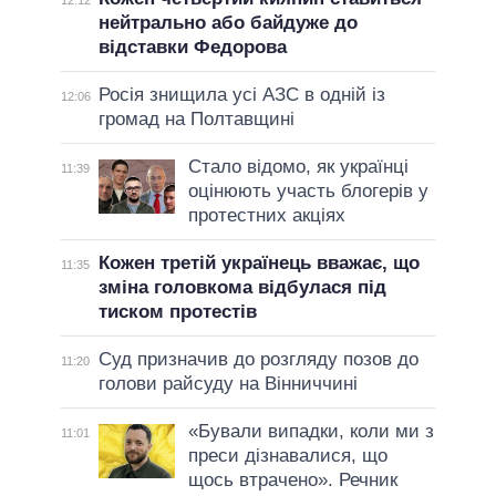
12:12
нейтрально або байдуже до
відставки Федорова
Росія знищила усі АЗС в одній із
12:06
громад на Полтавщині
Стало відомо, як українці
11:39
оцінюють участь блогерів у
протестних акціях
Кожен третій українець вважає, що
11:35
зміна головкома відбулася під
тиском протестів
Суд призначив до розгляду позов до
11:20
голови райсуду на Вінниччині
«Бували випадки, коли ми з
11:01
преси дізнавалися, що
щось втрачено». Речник