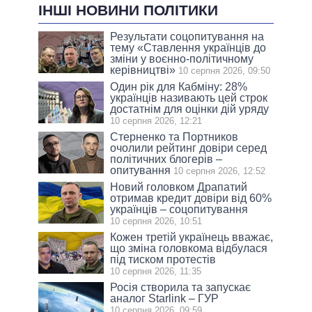
ІНШІ НОВИНИ ПОЛІТИКИ
Результати соцопитування на
тeму «Ставлення українців до
зміни у воєнно-політичному
керівництві»
10 серпня 2026, 09:50
Один рік для Кабміну: 28%
українців називають цей строк
достатнім для оцінки дій уряду
10 серпня 2026, 12:21
Стерненко та Портников
очолили рейтинг довіри серед
політичних блогерів –
опитування
10 серпня 2026, 12:52
Новий головком Драпатий
отримав кредит довіри від 60%
українців – соцопитування
10 серпня 2026, 10:51
Кожен третій українець вважає,
що зміна головкома відбулася
під тиском протестів
10 серпня 2026, 11:35
Росія створила та запускає
аналог Starlink – ГУР
10 серпня 2026, 09:59