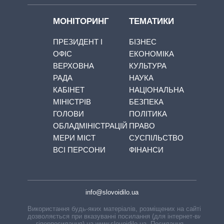
МОНІТОРИНГ
ТЕМАТИКИ
ПРЕЗИДЕНТ І
БІЗНЕС
ОФІС
ЕКОНОМІКА
ВЕРХОВНА
КУЛЬТУРА
РАДА
НАУКА
КАБІНЕТ
НАЦІОНАЛЬНА
МІНІСТРІВ
БЕЗПЕКА
ГОЛОВИ
ПОЛІТИКА
ОБЛАДМІНІСТРАЦІЙ
ПРАВО
МЕРИ МІСТ
СУСПІЛЬСТВО
ВСІ ПЕРСОНИ
ФІНАНСИ
info@slovoidilo.ua
Використання будь-яких матеріалів, розміщених на сайті,
дозволяється при вказуванні посилання (для інтернет-видань
— гіперпосилання) на www.slovoidilo.ua. Посилання