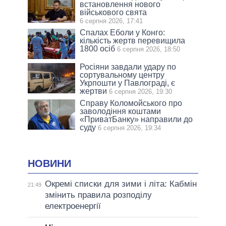
встановлення нового
військового свята
6 серпня 2026, 17:41
Спалах Еболи у Конго:
кількість жертв перевищила
1800 осіб
6 серпня 2026, 18:50
Росіяни завдали удару по
сортувальному центру
Укрпошти у Павлограді, є
жертви
6 серпня 2026, 19:30
Справу Коломойського про
заволодіння коштами
«ПриватБанку» направили до
суду
6 серпня 2026, 19:34
НОВИНИ
Окремі списки для зими і літа: Кабмін
21:49
змінить правила розподілу
електроенергії