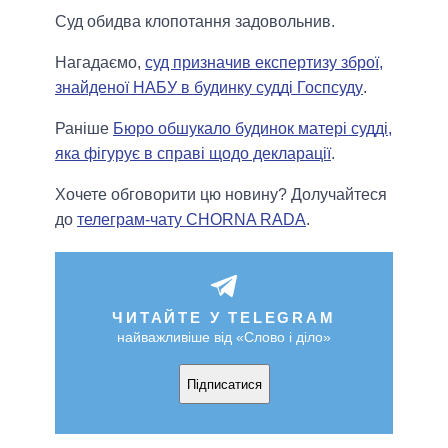
Суд обидва клопотання задовольнив.
Нагадаємо,
суд призначив експертизу зброї,
знайденої НАБУ в будинку судді Госпсуду
.
Раніше
Бюро обшукало будинок матері судді,
яка фігурує в справі щодо декларації
.
Хочете обговорити цю новину? Долучайтеся
до
телеграм-чату CHORNA RADA
.
ЧИТАЙТЕ У TELEGRAM
найважливіше від «Слово і діло»
Підписатися