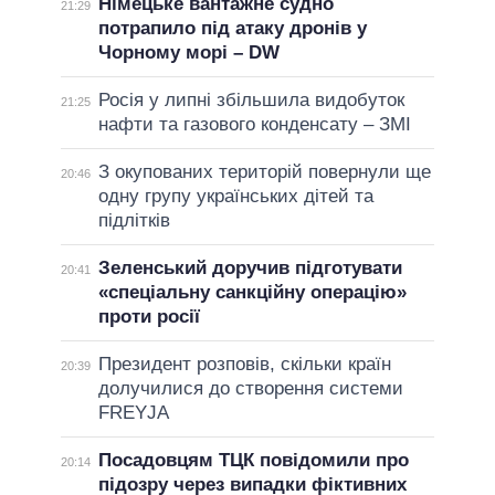
Німецьке вантажне судно
21:29
потрапило під атаку дронів у
Чорному морі – DW
Росія у липні збільшила видобуток
21:25
нафти та газового конденсату – ЗМІ
З окупованих територій повернули ще
20:46
одну групу українських дітей та
підлітків
Зеленський доручив підготувати
20:41
«спеціальну санкційну операцію»
проти росії
Президент розповів, скільки країн
20:39
долучилися до створення системи
FREYJA
Посадовцям ТЦК повідомили про
20:14
підозру через випадки фіктивних