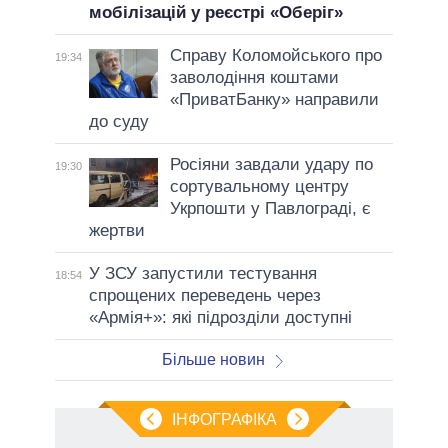
мобілізацій у реєстрі «Оберіг»
Справу Коломойського про
19:34
заволодіння коштами
«ПриватБанку» направили
до суду
Росіяни завдали удару по
19:30
сортувальному центру
Укрпошти у Павлограді, є
жертви
У ЗСУ запустили тестування
18:54
спрощених переведень через
«Армія+»: які підрозділи доступні
Більше новин
ІНФОГРАФІКА