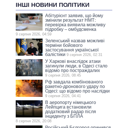
ІНШІ НОВИНИ ПОЛІТИКИ
Абітурієнт заявив, що йому
змінили результат НМТ:
перевірка виявила можливу
підробку – омбудсменка
9 серпня 2026, 04:59
Зеленський назвав можливі
терміни бойового
застосування української
балістики
9 серпня 2026, 02:31
У Харкові внаслідок атаки
загинули люди, в Одесі стало
відомо про постраждалих
9 серпня 2026, 08:45
Рф завдала комбінованого
ракетно-дронового удару по
Одесі: що відомо про наслідки
9 серпня 2026, 04:41
В аеропорту німецького
Лейпцига встановили
додатковий радар після
інциденту з БПЛА
8 серпня 2026, 20:08
Російський Бєлгород опинився