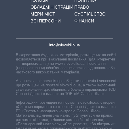
ГОЛОВИ
ПОЛІТИКА
ОБЛАДМІНІСТРАЦІЙ
ПРАВО
МЕРИ МІСТ
СУСПІЛЬСТВО
ВСІ ПЕРСОНИ
ФІНАНСИ
info@slovoidilo.ua
Використання будь-яких матеріалів, розміщених на сайті,
дозволяється при вказуванні посилання (для інтернет-видань
— гіперпосилання) на www.slovoidilo.ua. Посилання
(гіперпосилання) обов’язкове незалежно від повного або
часткового використання матеріалів.
Аналітична інформація про обіцянки політиків і чиновників,
що розміщені на порталі slovoidilo.ua, а також інформація про
стан виконання цих обіцянок, зібрана й опрацьована ТОВ «ІА
Слово і Діло» і є власністю ТОВ «ІА Слово і Діло».
Інфографіки, розміщені на порталі slovoidilo.ua, створені ГО
«Система народного контролю Слово і Діло» і є власністю
ГО «Система народного контролю Слово і Діло».
Матеріали, відмічені значками, публікуються на правах
реклами: «Промо», «Новини компаній», «Позиція»,
«Партнерський матеріал», «Спецпроєкт», «За підтримки».
Редакція не несе відповідальності за факти та оціночні