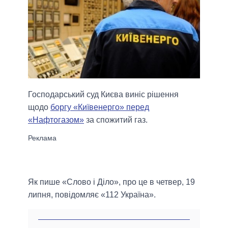
Господарський суд Києва виніс рішення
щодо
боргу «Київенерго» перед
«Нафтогазом»
за спожитий газ.
Як пише «Слово і Діло», про це в четвер, 19
липня, повідомляє «112 Україна».