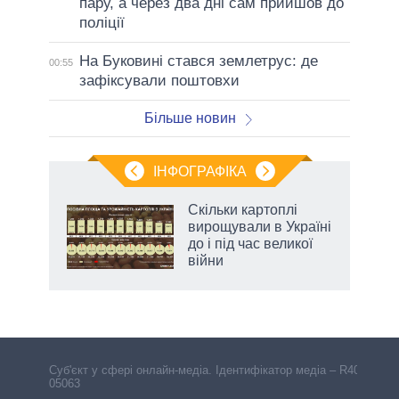
пару, а через два дні сам прийшов до
поліції
На Буковині стався землетрус: де
00:55
зафіксували поштовхи
Більше новин
ІНФОГРАФІКА
Скільки картоплі
 за
вирощували в Україні
асть
до і під час великої
війни
Cуб'єкт у сфері онлайн-медіа. Ідентифікатор медіа – R40-
05063