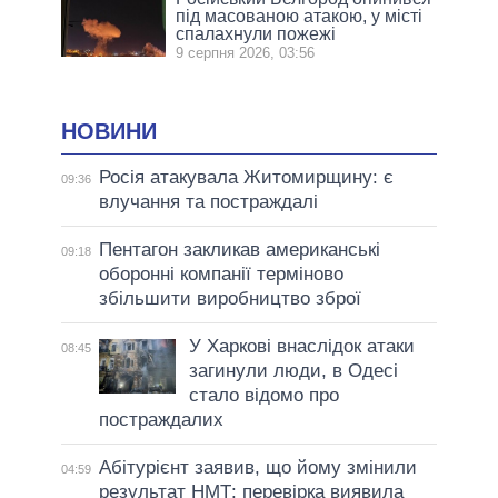
під масованою атакою, у місті
спалахнули пожежі
9 серпня 2026, 03:56
НОВИНИ
Росія атакувала Житомирщину: є
09:36
влучання та постраждалі
Пентагон закликав американські
09:18
оборонні компанії терміново
збільшити виробництво зброї
У Харкові внаслідок атаки
08:45
загинули люди, в Одесі
стало відомо про
постраждалих
Абітурієнт заявив, що йому змінили
04:59
результат НМТ: перевірка виявила