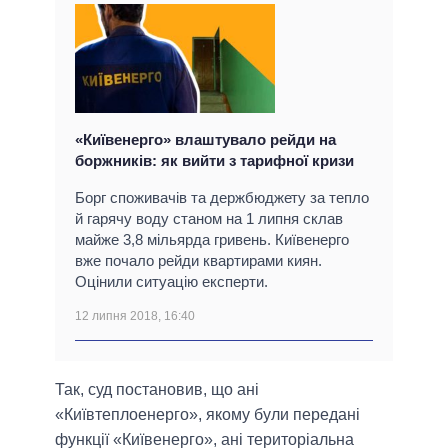
«Київенерго» влаштувало рейди на
боржників: як вийти з тарифної кризи
Борг споживачів та держбюджету за тепло
й гарячу воду станом на 1 липня склав
майже 3,8 мільярда гривень. Київенерго
вже почало рейди квартирами киян.
Оцінили ситуацію експерти.
12 липня 2018, 16:40
Так, суд постановив, що ані
«Київтеплоенерго», якому були передані
функції «Київенерго», ані територіальна