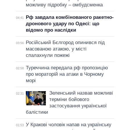
можливу підробку – омбудсменка
Рф завдала комбінованого ракетно-
04:41
дронового удару по Одесі: що
відомо про наслідки
Російський Бєлгород опинився під
03:56
масованою атакою, у місті
спалахнули пожежі
Туреччина передала рф пропозицію
02:58
про мораторій на атаки в Чорному
морі
Зеленський назвав можливі
02:31
терміни бойового
застосування української
балістики
У Кракові чоловік напав на українську
01:53