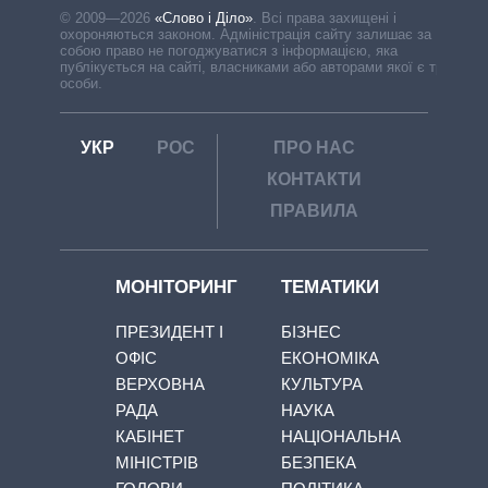
© 2009—2026
«Слово і Діло»
.
Всі права захищені і
охороняються законом. Адміністрація сайту залишає за
собою право не погоджуватися з інформацією, яка
публікується на сайті, власниками або авторами якої є треті
особи.
УКР
РОС
ПРО НАС
КОНТАКТИ
ПРАВИЛА
МОНІТОРИНГ
ТЕМАТИКИ
ПРЕЗИДЕНТ І
БІЗНЕС
ОФІС
ЕКОНОМІКА
ВЕРХОВНА
КУЛЬТУРА
РАДА
НАУКА
КАБІНЕТ
НАЦІОНАЛЬНА
МІНІСТРІВ
БЕЗПЕКА