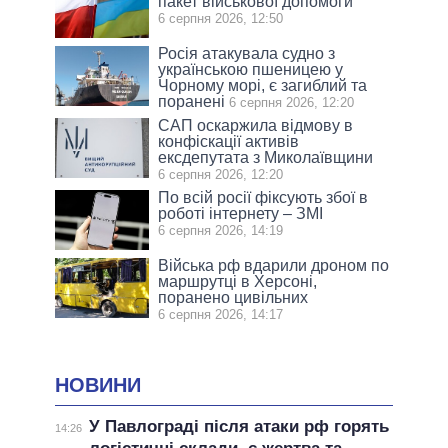
пакет військової допомоги
6 серпня 2026, 12:50
Росія атакувала судно з
українською пшеницею у
Чорному морі, є загиблий та
поранені
6 серпня 2026, 12:20
САП оскаржила відмову в
конфіскації активів
ексдепутата з Миколаївщини
6 серпня 2026, 12:20
По всій росії фіксують збої в
роботі інтернету – ЗМІ
6 серпня 2026, 14:19
Війська рф вдарили дроном по
маршрутці в Херсоні,
поранено цивільних
6 серпня 2026, 14:17
НОВИНИ
У Павлограді після атаки рф горять
14:26