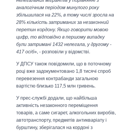
нелегальних мігрантів у порівнянні з
аналогічним періодом минулого року
збільшилася на 22%, в тому числі зросла на
28% кількість затриманих за незаконний
перетин кордону. Якщо говорити мовою
цифр, то відповідно в першому випадку
були затримані 1432 нелегала, у другому -
417 осіб
», - розповіли у відомстві.
У ДПСУ також повідомили, що в поточному
році вже задокументовано 1,8 тисячі спроб
перевезення контрабанди загальною
вартістю близько 117,5 млн гривень.
У прес-службі додали, що найбільша
активність незаконного переміщення
товарів, а саме сигарет, алкогольних виробів,
автотранспорту, предметів антикваріату і
бурштину, зберігалася на кордоні з