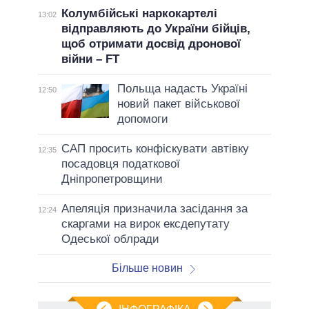
Колумбійські наркокартелі
13:02
відправляють до України бійців,
щоб отримати досвід дронової
війни – FT
Польща надасть Україні
12:50
новий пакет військової
допомоги
САП просить конфіскувати автівку
12:35
посадовця податкової
Дніпропетровщини
Апеляція призначила засідання за
12:24
скаргами на вирок ексдепутату
Одеської облради
Більше новин