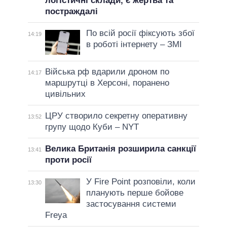
логістичні склади, є жертва та
постраждалі
По всій росії фіксують збої
14:19
в роботі інтернету – ЗМІ
Війська рф вдарили дроном по
14:17
маршрутці в Херсоні, поранено
цивільних
ЦРУ створило секретну оперативну
13:52
групу щодо Куби – NYT
Велика Британія розширила санкції
13:41
проти росії
У Fire Point розповіли, коли
13:30
планують перше бойове
застосування системи
Freya