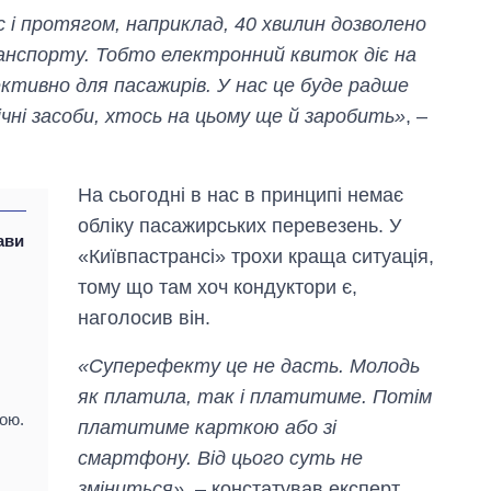
с і протягом, наприклад, 40 хвилин дозволено
анспорту. Тобто електронний квиток діє на
ективно для пасажирів. У нас це буде радше
ічні засоби, хтось на цьому ще й заробить»
, –
На сьогодні в нас в принципі немає
обліку пасажирських перевезень. У
ави
«Київпастрансі» трохи краща ситуація,
тому що там хоч кондуктори є,
наголосив він.
«Суперефекту це не дасть. Молодь
як платила, так і платитиме. Потім
ою.
платитиме карткою або зі
смартфону. Від цього суть не
зміниться»
, – констатував експерт.