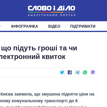
ІНФОГРАФІКА
ВІДЕО
ПІДТРИМАТИ
ІС
СТРІЧКА
ВЕРХОВНА РАДА
ПОДІЇ
СТАТТІ
КАБІНЕТ МІНІСТРІВ
ДУМКИ
ОГЛЯДИ
ГОЛОВИ ОБЛАДМІНІСТРА
ДАЙДЖЕСТИ
 що підуть гроші та чи
ПОЛІТИКА
ДЕПУТАТИ
ЕКОНОМІКА
КОМІТЕТИ
СУСПІЛЬСТВО
ФРАКЦІЇ
ОКРУГИ
СВІТ
лектронний квиток
 Києва заявила, що змушена підняти ціни на
ькому комунальному транспорті до 8