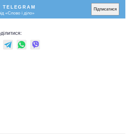
У TELEGRAM
Підписатися
ід «Слово і діло»
ділитися: