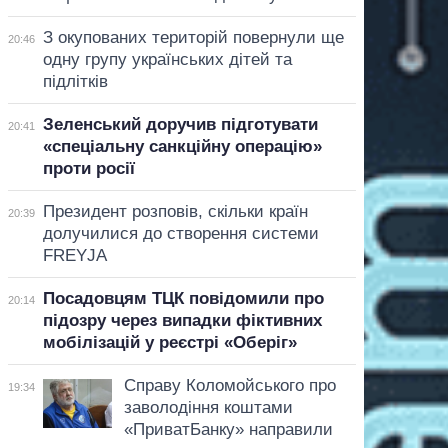
З окупованих територій повернули ще
20:46
одну групу українських дітей та
підлітків
Зеленський доручив підготувати
20:41
«спеціальну санкційну операцію»
проти росії
Президент розповів, скільки країн
20:39
долучилися до створення системи
FREYJA
Посадовцям ТЦК повідомили про
20:14
підозру через випадки фіктивних
мобілізацій у реєстрі «Оберіг»
Справу Коломойського про
19:34
заволодіння коштами
«ПриватБанку» направили