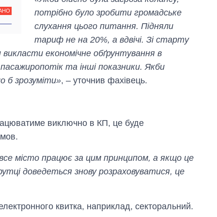
OpenAI та
потрібно було зробити громадське
АНО
Anthropic
слухання цього питання. Підняли
тариф не на 20%, а вдвічі. Зі старту
и викласти економічне обґрунтування в
пасажиропотік та інші показники. Якби
ло б зрозуміти»
, – уточнив фахівець.
рацюватиме виключно в КП, це буде
умов.
все місто працює за цим принципом, а якщо це
рутці доведеться знову розраховуватися, це
 електронного квитка, наприклад, секторальний.