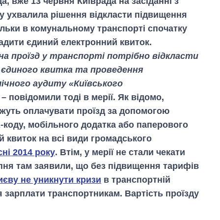
, вже 13 червня Київрада на засіданні з
у ухвалила рішення відкласти підвищення
кільки в комунальному транспорті спочатку
адити єдиний електронний квиток.
на проїзд у транспорті потрібно відкласти
 єдиного квитка та проведення
ічного аудиту «Київського
, – повідомили тоді в мерії. Як відомо,
ожуть оплачувати проїзд за допомогою
R-коду, мобільного додатка або паперового
й квиток на всі види громадського
сні 2014 року
. Втім, у мерії не стали чекати
ипня там заявили, що без підвищення тарифів
иєву не уникнути кризи
в транспортній
я зарплати транспортникам. Вартість проїзду