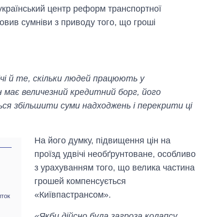
еукраїнський центр реформ транспортної
вив сумніви з приводу того, що гроші
чі й те, скільки людей працюють у
н має величезний кредитний борг, його
ся збільшити суми надходжень і перекрити ці
На його думку, підвищення цін на
проїзд удвічі необґрунтоване, особливо
з урахуванням того, що велика частина
грошей компенсується
Економіка ШІ-
«Київпастрансом».
гігантів: скільки
иток
коштують і
заробляють
«Якби дійсно була загроза колапсу,