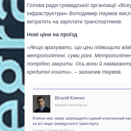
Голова ради громадської організації «Вс
інфраструктури» Володимир Наумов висло
витратять на зарплати транспортників.
Нові ціни на проїзд
«Якщо врахувати, що ціни підвищили вдві
метрополітені, суми різні. Метрополіте
потрібно закрити. Ось вони й намагають
кредитні кошти»
, – зазначив Наумов.
Віталій Кличко
Міський голова Києва
Кличко має намір запровадити єдиний електронний кв
на всі види громадського транспорту
Сказано 17 вересня 2014 р.