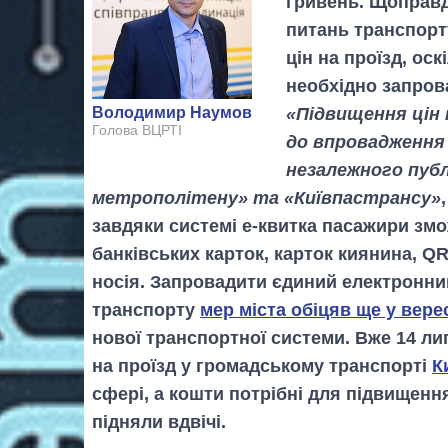
гривень. Щоправда
питань транспорт
цін на проїзд, ос
необхідно запров
«Підвищення цін 
Володимир Наумов
Голова ВЦРТІ
до впровадження
незалежного публ
метрополітену» та «Київпастрансу»
завдяки системі е-квитка пасажири зм
банківських карток, карток киянина, Q
носія. Запровадити єдиний електронни
транспорту
мер міста обіцяв ще у вере
нової транспортної системи. Вже 14 л
на проїзд у громадському транспорті
К
сфері, а кошти потрібні для підвищенн
підняли вдвічі.