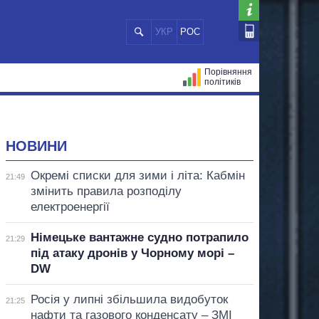
УКР
РОС
Порівняння
політиків
ЦІЙ
МЕРИ МІСТ
ВСІ ПЕРСОНИ
НОВИНИ
Окремі списки для зими і літа: Кабмін
21:49
змінить правила розподілу
електроенергії
Німецьке вантажне судно потрапило
21:29
під атаку дронів у Чорному морі –
DW
Росія у липні збільшила видобуток
21:25
нафти та газового конденсату – ЗМІ