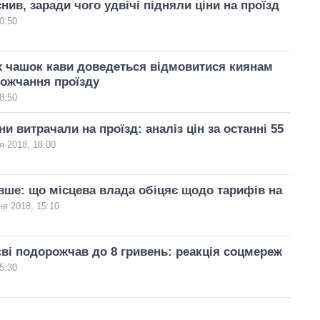
нив, заради чого удвічі підняли ціни на проїзд
0:50
х чашок кави доведеться відмовитися киянам
ожчання проїзду
8:50
и витрачали на проїзд: аналіз цін за останні 55
я 2018, 18:00
ше: що місцева влада обіцяє щодо тарифів на
ня 2018, 15:10
єві подорожчав до 8 гривень: реакція соцмереж
5:30