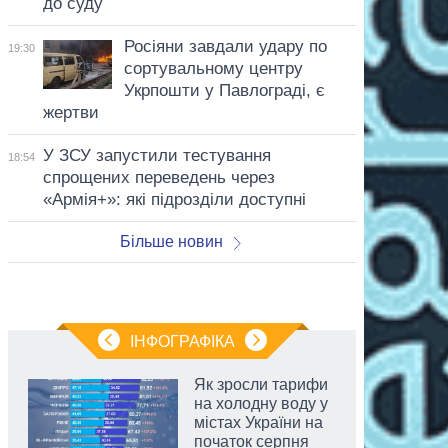
до суду
Росіяни завдали удару по
19:30
сортувальному центру
Укрпошти у Павлограді, є
жертви
У ЗСУ запустили тестування
18:54
спрощених переведень через
«Армія+»: які підрозділи доступні
Більше новин
ІНФОГРАФІКА
Як зросли тарифи
на холодну воду у
містах України на
початок серпня