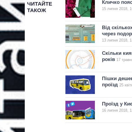
Кличко пояс
ЧИТАЙТЕ
15 липня 2018, 1
ТАКОЖ
Від скілько
через подор
13 липня 2018, 1
Скільки киян
років
17 травн
Пішки дешев
проїзд
25 квіт
Проїзд у Ки
16 липня 2018, 1