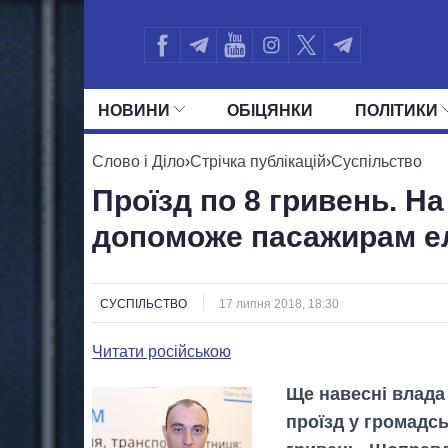
НОВИНИ
ОБIЦЯНКИ
ПОЛIТИКИ
УСІ ПОЛІТИКИ
ПРЕЗИДЕНТ І ОФ
Слово і Діло
›
Стрічка публікацій
›
Суспільство
Проїзд по 8 гривень. На
допоможе пасажирам е
СУСПІЛЬСТВО
17 липня 2018, 18:30
Читати російською
Ще навесні влада
проїзд у громадс