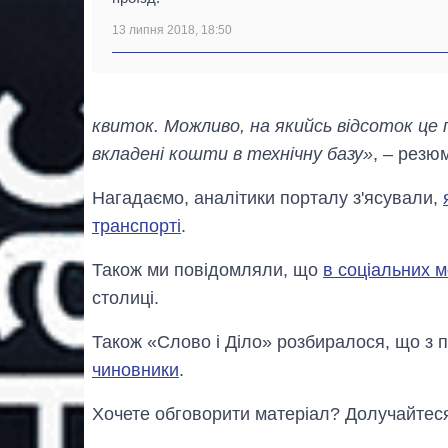
13 липня 2018, 18:50
квиток. Можливо, на якийсь відсоток це
вкладені кошти в технічну базу»
, – рез
Нагадаємо, аналітики порталу з'ясували,
транспорті
.
Також ми повідомляли, що
в соціальних 
столиці.
Також «Слово і Діло» розбиралося, що з п
чиновники
.
Хочете обговорити матеріал? Долучайтес