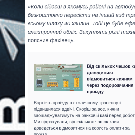
«Коли сідаєш в якомусь районі на автобу
безкоштовно пересісти на інший вид тр
всьому шляху 40 хвилин. Тоді це буде еф
електронний облік. Закуплять різні техн
пояснив фахівець.
Від скількох чашок к
доведеться
відмовитися киянам
через подорожчання
проїзду
Вартість проїзду в столичному транспорті
підвищилася вдвічі. Скоріш за все, кияни
заощаджуватимуть на ранковій каві перед робот
Ми підрахували, від скількох чашок кави
доведеться відмовитися на користь оплати за
проїзд.