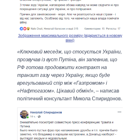
Зображення максимального розміру (відкриється в новому
вікні)
«Ключовий меседж, що стосується України,
прозвучав із вуст Путіна, він запевнив, що
РФ готова продовжити контракт на
транзит газу через Україну, якщо буде
врегульований спір між «Газпромом» і
«Нафтогазом». Цікавий обмін!»
, – написав
політичний консультант Микола Спиридонов.