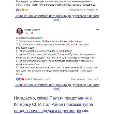
Зображення максимального розміру (відкриється в новому
вікні)
Зображення максимального розміру (відкриється в новому
вікні)
Нагадаємо,
спікер Палати представників
Конгресу США Пол Райан прокоментував
неоднозначні підсумки переговорів
між