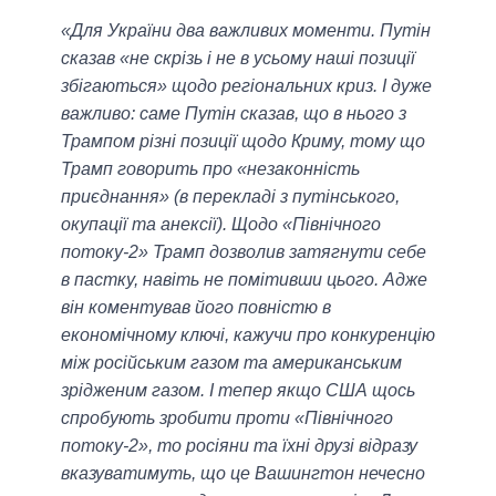
«Для України два важливих моменти. Путін
сказав «не скрізь і не в усьому наші позиції
збігаються» щодо регіональних криз. І дуже
важливо: саме Путін сказав, що в нього з
Трампом різні позиції щодо Криму, тому що
Трамп говорить про «незаконність
приєднання» (в перекладі з путінського,
окупації та анексії). Щодо «Північного
потоку-2» Трамп дозволив затягнути себе
в пастку, навіть не помітивши цього. Адже
він коментував його повністю в
економічному ключі, кажучи про конкуренцію
між російським газом та американським
зрідженим газом. І тепер якщо США щось
спробують зробити проти «Північного
потоку-2», то росіяни та їхні друзі відразу
вказуватимуть, що це Вашингтон нечесно