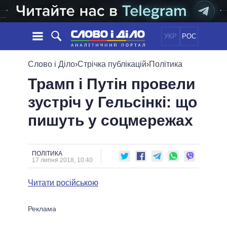
УКР
РОС
НОВИНИ
Слово і Діло
›
Стрічка публікацій
›
Політика
Трамп і Путін провели
ОБIЦЯНКИ
СТРІЧКА
ПОЛІТИКА
зустріч у Гельсінкі: що
ПОДІЇ
ЕКОНОМІКА
ПОЛIТИКИ
пишуть у соцмережах
СТАТТІ
СУСПІЛЬСТВО
ІНФОГРАФІКА
ДУМКИ
СВІТ
УСІ ПОЛІТИКИ
ОГЛЯДИ
ПРЕЗИДЕНТ І ОФІС
ВІДЕО
ПОЛІТИКА
ДАЙДЖЕСТИ
17 липня 2018, 10:40
ВЕРХОВНА РАДА
ПІДТРИМАТИ
КАБІНЕТ МІНІСТРІВ
Читати російською
ГОЛОВИ ОБЛАДМІНІСТРАЦІЙ
ПОРІВНЯННЯ ПОЛІТИКІВ
МЕРИ МІСТ
ВСІ ПЕРСОНИ