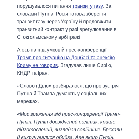
порушувалося питання
транзиту газу
. За
словами Путіна, Росія готова зберегти
транзит газу через Україну й продовжити
транзитний контракт у разі врегулювання в
Стокгольмському арбітражі.
А ось на підсумковій прес-конференції
Трамп про ситуацію на Донбасі та анексію
Криму не говорив
. Згадував лише Сирію,
КНДР та Іран.
«Слово і Діло» розбиралося, що про зустріч
Путіна й Трампа думають у соціальних
мережах.
«Моє враження від прес-конференції Трамп-
Путін. Путін досвідчений політик, краще
підготовлений, виглядав солідніше. Брехали
й викручувалися обидва. Але якщо Путін,