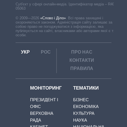
Cуб'єкт у сфері онлайн-медіа. Ідентифікатор медіа – R40-
05063
© 2009—2026
«Слово і Діло»
.
Всі права захищені і
охороняються законом. Адміністрація сайту залишає за
собою право не погоджуватися з інформацією, яка
публікується на сайті, власниками або авторами якої є треті
особи.
УКР
РОС
ПРО НАС
КОНТАКТИ
ПРАВИЛА
МОНІТОРИНГ
ТЕМАТИКИ
ПРЕЗИДЕНТ І
БІЗНЕС
ОФІС
ЕКОНОМІКА
ВЕРХОВНА
КУЛЬТУРА
РАДА
НАУКА
КАБІНЕТ
НАЦІОНАЛЬНА