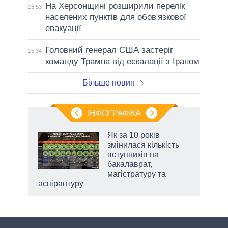
На Херсонщині розширили перелік
15:53
населених пунктів для обов'язкової
евакуації
Головний генерал США застеріг
15:34
команду Трампа від ескалації з Іраном
Більше новин
ІНФОГРАФІКА
Як за 10 років
раїні
змінилася кількість
ої
вступників на
бакалаврат,
магістратуру та
аспірантуру