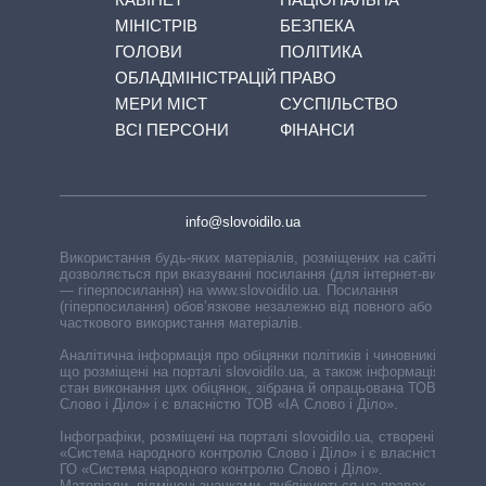
МІНІСТРІВ
БЕЗПЕКА
ГОЛОВИ
ПОЛІТИКА
ОБЛАДМІНІСТРАЦІЙ
ПРАВО
МЕРИ МІСТ
СУСПІЛЬСТВО
ВСІ ПЕРСОНИ
ФІНАНСИ
info@slovoidilo.ua
Використання будь-яких матеріалів, розміщених на сайті,
дозволяється при вказуванні посилання (для інтернет-видань
— гіперпосилання) на www.slovoidilo.ua. Посилання
(гіперпосилання) обов’язкове незалежно від повного або
часткового використання матеріалів.
Аналітична інформація про обіцянки політиків і чиновників,
що розміщені на порталі slovoidilo.ua, а також інформація про
стан виконання цих обіцянок, зібрана й опрацьована ТОВ «ІА
Слово і Діло» і є власністю ТОВ «ІА Слово і Діло».
Інфографіки, розміщені на порталі slovoidilo.ua, створені ГО
«Система народного контролю Слово і Діло» і є власністю
ГО «Система народного контролю Слово і Діло».
Матеріали, відмічені значками, публікуються на правах