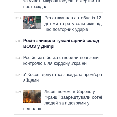
за участі мікроавтобусів, є жертви та
постраждалі
Рф атакувала автобус із 12
17:19
дітьми та рятувальників під
час повторних ударів
Росія знищила гуманітарний склад
17:06
ВООЗ у Дніпрі
Російські війська створили нові зони
16:43
контролю біля кордону України
У Косові депутатка закидала прем’єра
16:29
яйцями
Лісові пожежі в Європі: у
16:24
Франції заарештували сотні
людей за підозрами у
підпалах