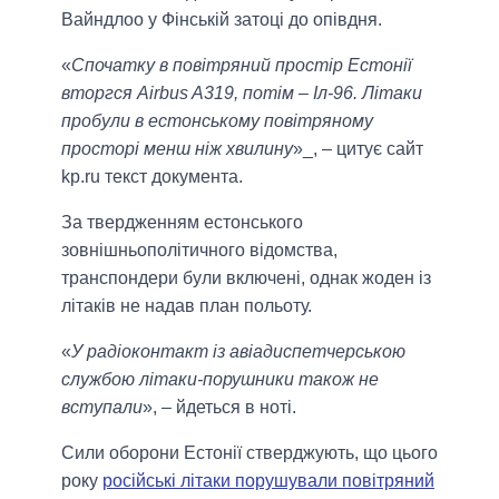
Вайндлоо у Фінській затоці до опівдня.
«
Спочатку в повітряний простір Естонії
вторгся Airbus A319, потім – Іл-96. Літаки
пробули в естонському повітряному
просторі менш ніж хвилину
»_, – цитує сайт
kp.ru текст документа.
За твердженням естонського
зовнішньополітичного відомства,
транспондери були включені, однак жоден із
літаків не надав план польоту.
«
У радіоконтакт із авіадиспетчерською
службою літаки-порушники також не
вступали
», – йдеться в ноті.
Сили оборони Естонії стверджують, що цього
року
російські літаки порушували повітряний