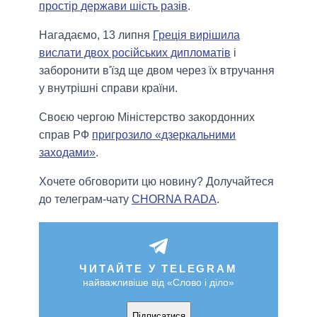
простір держави шість разів
.
Нагадаємо, 13 липня
Греція вирішила
вислати двох російських дипломатів
і
заборонити в'їзд ще двом через їх втручання
у внутрішні справи країни.
Своєю чергою Міністерство закордонних
справ РФ
пригрозило «дзеркальними
заходами»
.
Хочете обговорити цю новину? Долучайтеся
до телеграм-чату
CHORNA RADA
.
ЧИТАЙТЕ У TELEGRAM
найважливіше від «Слово і діло»
Підписатися