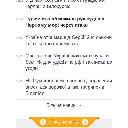
У ДПСУ розповіли про ситуацію на
18:23
кордоні з Білоруссю
Туреччина обмежила рух суден у
18:12
Чорному морі через атаки
Україна отримає від Сербії 2 мільйони
18:01
євро: на що спрямують
Маск не дає Україні використовувати
17:34
Starlink для ударів по рф і закликає до
угоди
На Сумщині помер чоловік, поранений
17:27
внаслідок ворожої атаки на ринок в
Білопіллі
Більше новин
ІНФОГРАФІКА