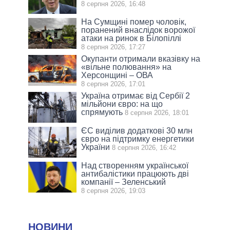
8 серпня 2026, 16:48
На Сумщині помер чоловік,
поранений внаслідок ворожої
атаки на ринок в Білопіллі
8 серпня 2026, 17:27
Окупанти отримали вказівку на
«вільне полювання» на
Херсонщині – ОВА
8 серпня 2026, 17:01
Україна отримає від Сербії 2
мільйони євро: на що
спрямують
8 серпня 2026, 18:01
ЄС виділив додаткові 30 млн
євро на підтримку енергетики
України
8 серпня 2026, 16:42
Над створенням української
антибалістики працюють дві
компанії – Зеленський
8 серпня 2026, 19:03
НОВИНИ