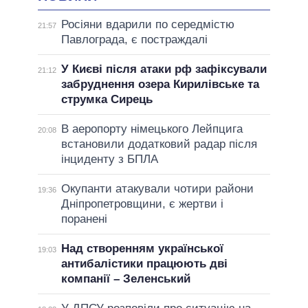
Росіяни вдарили по середмістю
21:57
Павлограда, є постраждалі
У Києві після атаки рф зафіксували
21:12
забруднення озера Кирилівське та
струмка Сирець
В аеропорту німецького Лейпцига
20:08
встановили додатковий радар після
інциденту з БПЛА
Окупанти атакували чотири райони
19:36
Дніпропетровщини, є жертви і
поранені
Над створенням української
19:03
антибалістики працюють дві
компанії – Зеленський