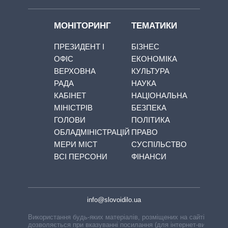
МОНІТОРИНГ
ТЕМАТИКИ
ПРЕЗИДЕНТ І
БІЗНЕС
ОФІС
ЕКОНОМІКА
ВЕРХОВНА
КУЛЬТУРА
РАДА
НАУКА
КАБІНЕТ
НАЦІОНАЛЬНА
МІНІСТРІВ
БЕЗПЕКА
ГОЛОВИ
ПОЛІТИКА
ОБЛАДМІНІСТРАЦІЙ
ПРАВО
МЕРИ МІСТ
СУСПІЛЬСТВО
ВСІ ПЕРСОНИ
ФІНАНСИ
info@slovoidilo.ua
Використання будь-яких матеріалів, розміщених на сайті,
дозволяється при вказуванні посилання (для інтернет-видань