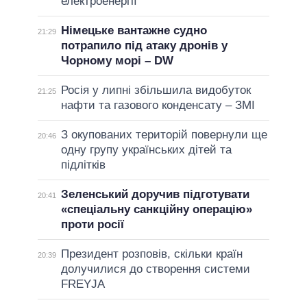
електроенергії
Німецьке вантажне судно
21:29
потрапило під атаку дронів у
Чорному морі – DW
Росія у липні збільшила видобуток
21:25
нафти та газового конденсату – ЗМІ
З окупованих територій повернули ще
20:46
одну групу українських дітей та
підлітків
Зеленський доручив підготувати
20:41
«спеціальну санкційну операцію»
проти росії
Президент розповів, скільки країн
20:39
долучилися до створення системи
FREYJA