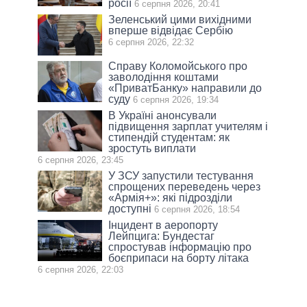
росії
6 серпня 2026, 20:41
Зеленський цими вихідними
вперше відвідає Сербію
6 серпня 2026, 22:32
Справу Коломойського про
заволодіння коштами
«ПриватБанку» направили до
суду
6 серпня 2026, 19:34
В Україні анонсували
підвищення зарплат учителям і
стипендій студентам: як
зростуть виплати
6 серпня 2026, 23:45
У ЗСУ запустили тестування
спрощених переведень через
«Армія+»: які підрозділи
доступні
6 серпня 2026, 18:54
Інцидент в аеропорту
Лейпцига: Бундестаг
спростував інформацію про
боєприпаси на борту літака
6 серпня 2026, 22:03