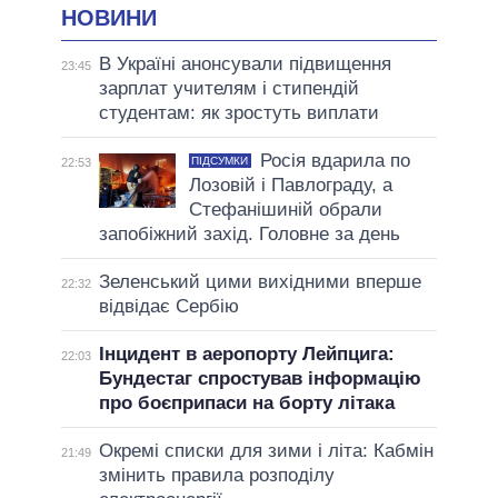
НОВИНИ
В Україні анонсували підвищення
23:45
зарплат учителям і стипендій
студентам: як зростуть виплати
Росія вдарила по
ПІДСУМКИ
22:53
Лозовій і Павлограду, а
Стефанішиній обрали
запобіжний захід. Головне за день
Зеленський цими вихідними вперше
22:32
відвідає Сербію
Інцидент в аеропорту Лейпцига:
22:03
Бундестаг спростував інформацію
про боєприпаси на борту літака
Окремі списки для зими і літа: Кабмін
21:49
змінить правила розподілу