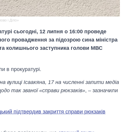
ово і Діло»
турі сьогодні, 12 липня о 16:00 проведе
ного провадження за підозрою сина міністра
 та колишнього заступника голови МВС
ли в прокуратурі.
на вулиці Ісаакяна, 17 на численні запити медіа
до так званої «справи рюкзаків»
, – зазначили
Вісім масованих
ударів по Україні
ький підтвердив закриття справи рюкзаків
за літо: Київ та
область стали
головною ціллю
рф