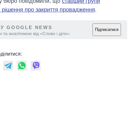
му бюро повідомили, що
старший групи
в рішення про закриття провадження
.
 У GOOGLE NEWS
Підписатися
 та аналітикою від «Слово і діло»
ділитися: