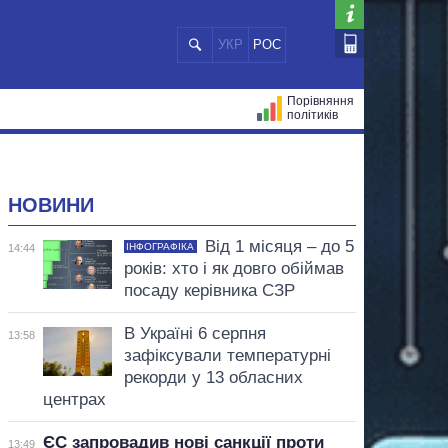
УКР
РОС
Порівняння
політиків
ЦІЙ
МЕРИ МІСТ
ВСІ ПЕРСОНИ
НОВИНИ
Від 1 місяця – до 5
ІНФОГРАФІКА
14:44
років: хто і як довго обіймав
посаду керівника СЗР
В Україні 6 серпня
13:58
зафіксували температурні
рекорди у 13 обласних
центрах
ЄС запровадив нові санкції проти
13:49