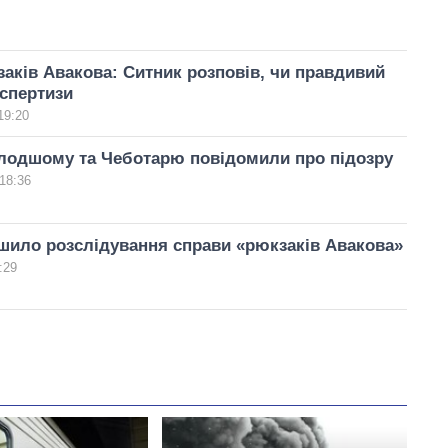
аків Авакова: Ситник розповів, чи правдивий
спертизи
19:20
лодшому та Чеботарю повідомили про підозру
18:36
шило розслідування справи «рюкзаків Авакова»
:29