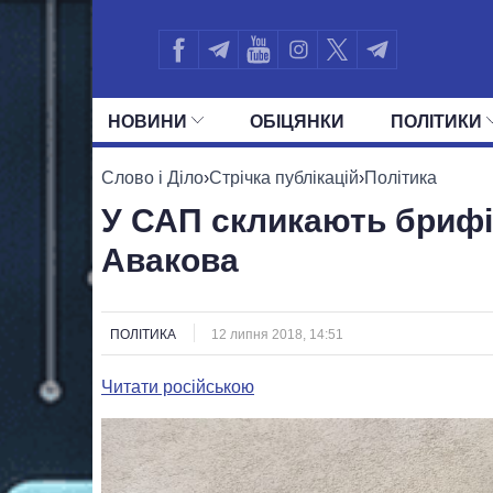
НОВИНИ
ОБIЦЯНКИ
ПОЛIТИКИ
УСІ ПОЛІТИКИ
ПРЕЗИДЕНТ І ОФ
Слово і Діло
›
Стрічка публікацій
›
Політика
У САП скликають брифі
Авакова
ПОЛІТИКА
12 липня 2018, 14:51
Читати російською