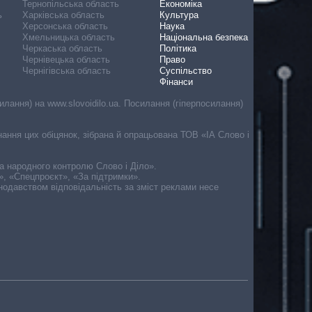
Тернопільська область
Економіка
ь
Харківська область
Культура
Херсонська область
Наука
Хмельницька область
Національна безпека
Черкаська область
Політика
Чернівецька область
Право
Чернігівська область
Суспільство
Фінанси
лання) на www.slovoidilo.ua. Посилання (гіперпосилання)
онання цих обіцянок, зібрана й опрацьована ТОВ «ІА Слово і
ма народного контролю Слово і Діло».
», «Спецпроєкт», «За підтримки».
онодавством відповідальність за зміст реклами несе