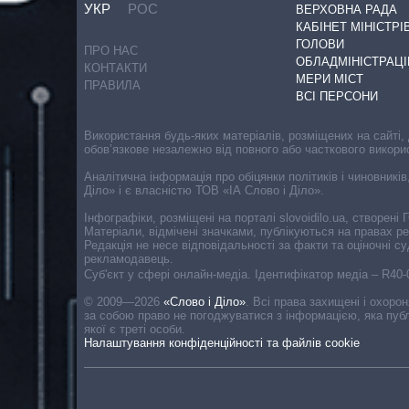
УКР
РОС
ВЕРХОВНА РАДА
КАБІНЕТ МІНІСТРІ
ГОЛОВИ
ПРО НАС
ОБЛАДМІНІСТРАЦІ
КОНТАКТИ
МЕРИ МІСТ
ПРАВИЛА
ВСІ ПЕРСОНИ
Використання будь-яких матеріалів, розміщених на сайті,
обов’язкове незалежно від повного або часткового викори
Аналітична інформація про обіцянки політиків і чиновників
Діло» і є власністю ТОВ «ІА Слово і Діло».
Інфографіки, розміщені на порталі slovoidilo.ua, створен
Матеріали, відмічені значками, публікуються на правах р
Редакція не несе відповідальності за факти та оціночні 
рекламодавець.
Cуб'єкт у сфері онлайн-медіа. Ідентифікатор медіа – R40
© 2009—2026
«Слово і Діло»
.
Всі права захищені і охоро
за собою право не погоджуватися з інформацією, яка публ
якої є треті особи.
Налаштування конфіденційності та файлів cookie