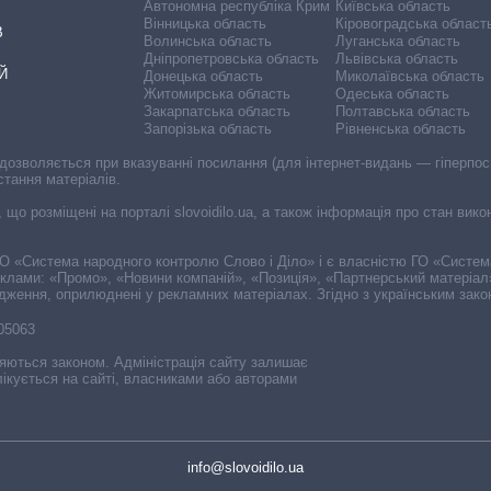
Автономна республіка Крим
Київська область
Вінницька область
Кіровоградська област
В
Волинська область
Луганська область
Дніпропетровська область
Львівська область
Й
Донецька область
Миколаївська область
Житомирська область
Одеська область
Закарпатська область
Полтавська область
Запорізька область
Рівненська область
 дозволяється при вказуванні посилання (для інтернет-видань — гіперпоси
стання матеріалів.
, що розміщені на порталі slovoidilo.ua, а також інформація про стан вик
і ГО «Система народного контролю Слово і Діло» і є власністю ГО «Систе
еклами: «Промо», «Новини компаній», «Позиція», «Партнерський матеріал
судження, оприлюднені у рекламних матеріалах. Згідно з українським зак
-05063
няються законом. Адміністрація сайту залишає
ікується на сайті, власниками або авторами
info@slovoidilo.ua