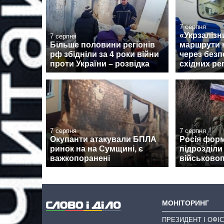
7 серпня
«Укрзалізн
7 серпня
Більше половини регіонів
маршрути н
рф збідніли за 4 роки війни
через безп
проти України – розвідка
східних ре
7 серпня
7 серпня
Окупанти атакували БПЛА
Росія форм
ринок на на Сумщині, є
підрозділи
важкопоранені
військово
МОНІТОРИНГ
ПРЕЗИДЕНТ І ОФІС