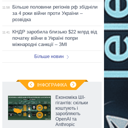
Більше половини регіонів рф збідніли
11:58
за 4 роки війни проти України –
розвідка
КНДР заробила близько $22 млрд від
11:41
початку війни в Україні попри
міжнародні санкції – ЗМІ
Більше новин
ІНФОГРАФІКА
Економіка ШІ-
гігантів: скільки
коштують і
заробляють
OpenAI та
Anthropic