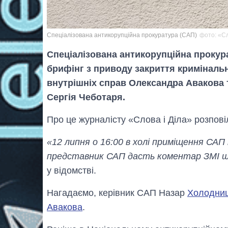
Спеціалізована антикорупційна прокуратура (САП)
фото: «Сл
Спеціалізована антикорупційна прокура
брифінг з приводу закриття криміналь
внутрішніх справ Олександра Авакова
Сергія Чеботаря.
Про це журналісту «Слова і Діла» розпові
«12 липня о 16:00 в холі приміщення САП 
представник САП дасть коментар ЗМІ що
у відомстві.
Нагадаємо, керівник САП Назар
Холодниц
Авакова
.