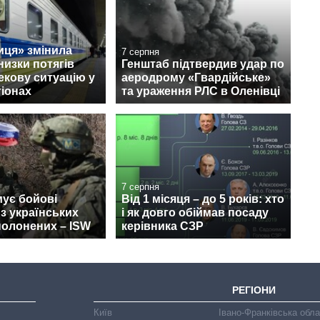
иця» змінила
7 серпня
изки потягів
Генштаб підтвердив удар по
екову ситуацію у
аеродрому «Гвардійське»
гіонах
та ураження РЛС в Оленівці
7 серпня
ує бойові
Від 1 місяця – до 5 років: хто
 з українських
і як довго обіймав посаду
полонених – ISW
керівника СЗР
РЕГІОНИ
Київ
Івано-Франківська обл