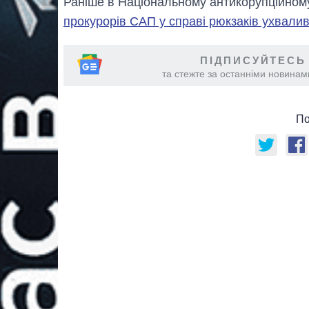
Раніше в Національному антикорупційно
прокурорів САП у справі рюкзаків ухвали
ПІДПИСУЙТЕСЬ
та стежте за останніми новинами
По