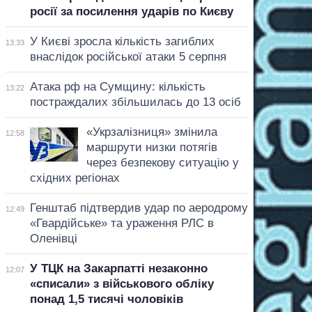
росії за посилення ударів по Києву
У Києві зросла кількість загиблих
13:33
внаслідок російської атаки 5 серпня
Атака рф на Сумщину: кількість
13:22
постраждалих збільшилась до 13 осіб
«Укрзалізниця» змінила
12:58
маршрути низки потягів
через безпекову ситуацію у
східних регіонах
Генштаб підтвердив удар по аеродрому
12:49
«Гвардійське» та ураження РЛС в
Оленівці
У ТЦК на Закарпатті незаконно
12:07
«списали» з військового обліку
понад 1,5 тисячі чоловіків