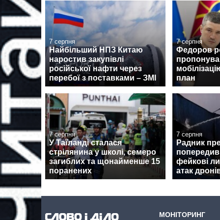
7 серпня
7 серпня
Найбільший НПЗ Китаю
Федоров ро
наростив закупівлі
пропонува
російської нафти через
мобілізаці
перебої з поставками – ЗМІ
план
7 серпня
7 серпня
У Таїланді сталася
Радник пр
стрілянина у школі, семеро
попередив 
загиблих та щонайменше 15
фейкові ли
поранених
атак дроні
МОНІТОРИНГ