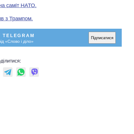
на саміт НАТО.
ив з Трампом.
У TELEGRAM
Підписатися
ід «Слово і діло»
ділитися: