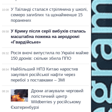
У Таїланді сталася стрілянина у школі,
10:08
семеро загиблих та щонайменше 15
поранених
У Криму після серії вибухів сталась
09:58
масштабна пожежа на аеродромі
«Гвардійське»
Росія вночі випустила по Україні майже
09:32
150 дронів: скільки збила ППО
Найбільший НПЗ Китаю наростив
08:54
закупівлі російської нафти через
перебої з поставками – ЗМІ
Дрони атакували черговий
08:16
логістичний центр
Wildberries у російському
Єкатеринбурзі