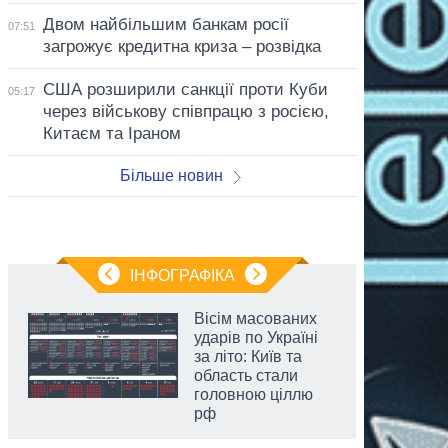
Двом найбільшим банкам росії
07:51
загрожує кредитна криза – розвідка
США розширили санкції проти Куби
05:17
через військову співпрацю з росією,
Китаєм та Іраном
Більше новин
ІНФОГРАФІКА
Вісім масованих
ударів по Україні
за літо: Київ та
область стали
головною ціллю
рф