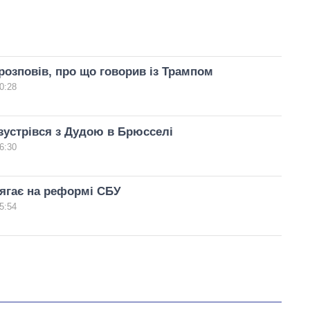
озповів, про що говорив із Трампом
0:28
устрівся з Дудою в Брюсселі
6:30
ягає на реформі СБУ
5:54