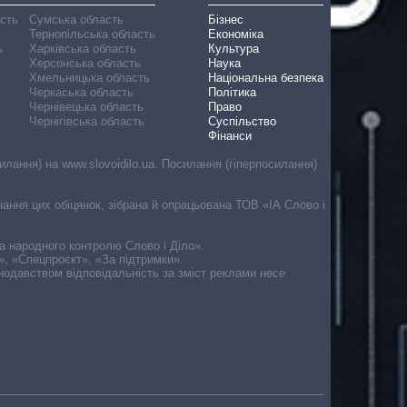
асть
Сумська область
Бізнес
Тернопільська область
Економіка
ь
Харківська область
Культура
Херсонська область
Наука
Хмельницька область
Національна безпека
Черкаська область
Політика
Чернівецька область
Право
Чернігівська область
Суспільство
Фінанси
лання) на www.slovoidilo.ua. Посилання (гіперпосилання)
онання цих обіцянок, зібрана й опрацьована ТОВ «ІА Слово і
ма народного контролю Слово і Діло».
», «Спецпроєкт», «За підтримки».
онодавством відповідальність за зміст реклами несе