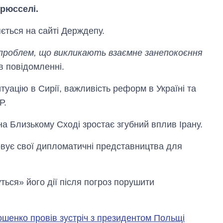
Брюсселі.
ється на сайті Держдепу.
проблем, що викликають взаємне занепокоєння
 в повідомленні.
туацію в Сирії, важливість реформ в Україні та
Р.
а Близькому Сході зростає згубний вплив Ірану.
овує свої дипломатичні представництва для
Економіка ШІ-
гігантів: скільки
коштують і
ться» його дії після погроз порушити
заробляють
OpenAI та
Anthropic
шенко провів зустріч з президентом Польщі