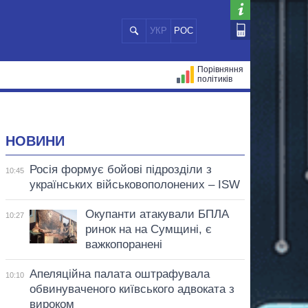
УКР
РОС
Порівняння
політиків
ЦІЙ
МЕРИ МІСТ
ВСІ ПЕРСОНИ
НОВИНИ
Росія формує бойові підрозділи з
10:45
українських військовополонених – ISW
Окупанти атакували БПЛА
10:27
ринок на на Сумщині, є
важкопоранені
Апеляційна палата оштрафувала
10:10
обвинуваченого київського адвоката з
вироком