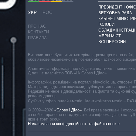
ПРЕЗИДЕНТ І ОФІС
УКР
РОС
ВЕРХОВНА РАДА
КАБІНЕТ МІНІСТРІ
ГОЛОВИ
ПРО НАС
ОБЛАДМІНІСТРАЦІ
КОНТАКТИ
МЕРИ МІСТ
ПРАВИЛА
ВСІ ПЕРСОНИ
Використання будь-яких матеріалів, розміщених на сайті,
обов’язкове незалежно від повного або часткового викори
Аналітична інформація про обіцянки політиків і чиновників
Діло» і є власністю ТОВ «ІА Слово і Діло».
Інфографіки, розміщені на порталі slovoidilo.ua, створен
Матеріали, відмічені значками, публікуються на правах р
Редакція не несе відповідальності за факти та оціночні 
рекламодавець.
Cуб'єкт у сфері онлайн-медіа. Ідентифікатор медіа – R40
© 2009—2026
«Слово і Діло»
.
Всі права захищені і охоро
за собою право не погоджуватися з інформацією, яка публ
якої є треті особи.
Налаштування конфіденційності та файлів cookie