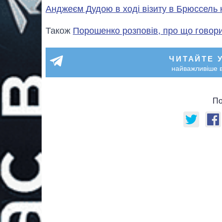
Анджеєм Дудою в ході візиту в Брюссель 
Також
Порошенко розповів, про що говор
ЧИТАЙТЕ 
найважливіше в
По