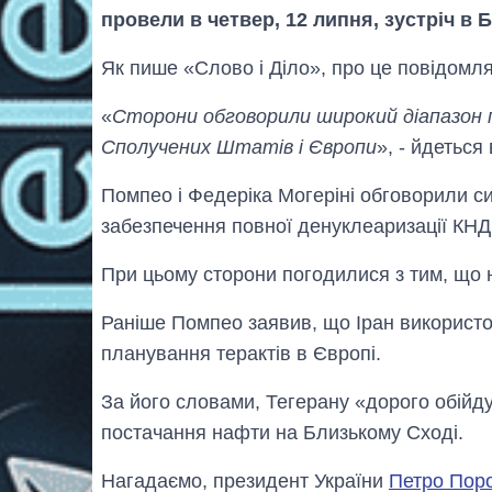
провели в четвер, 12 липня, зустріч в 
Як пише «Слово і Діло», про це повідомля
«
Сторони обговорили широкий діапазон 
Сполучених Штатів і Європи
», - йдеться
Помпео і Федеріка Могеріні обговорили си
забезпечення повної денуклеаризації КНД
При цьому сторони погодилися з тим, що н
Раніше Помпео заявив, що Іран використ
планування терактів в Європі.
За його словами, Тегерану «дорого обійду
постачання нафти на Близькому Сході.
Нагадаємо, президент України
Петро Поро