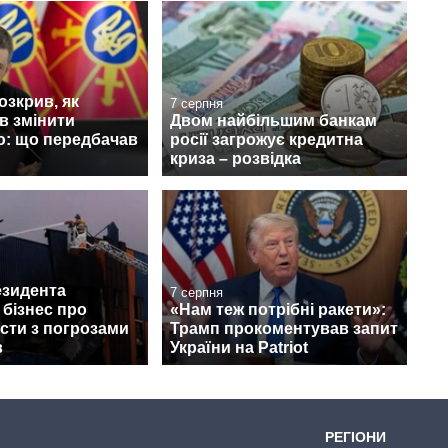
зкрив, як
7 серпня
в змінити
Двом найбільшим банкам
ю: що передбачав
росії загрожує кредитна
криза – розвідка
езидента
7 серпня
бізнес про
«Нам теж потрібні ракети»:
сти з погрозами
Трамп прокоментував запит
в
України на Patriot
РЕГІОНИ