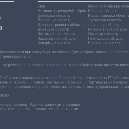
Київ
Івано-Франківська обл
Автономна республіка Крим
Київська область
Вінницька область
Кіровоградська област
В
Волинська область
Луганська область
Дніпропетровська область
Львівська область
Й
Донецька область
Миколаївська область
Житомирська область
Одеська область
Закарпатська область
Полтавська область
Запорізька область
Рівненська область
 дозволяється при вказуванні посилання (для інтернет-видань — гіперпоси
стання матеріалів.
, що розміщені на порталі slovoidilo.ua, а також інформація про стан вик
і ГО «Система народного контролю Слово і Діло» і є власністю ГО «Систе
еклами: «Промо», «Новини компаній», «Позиція», «Партнерський матеріал
судження, оприлюднені у рекламних матеріалах. Згідно з українським зак
-05063
няються законом. Адміністрація сайту залишає
ікується на сайті, власниками або авторами