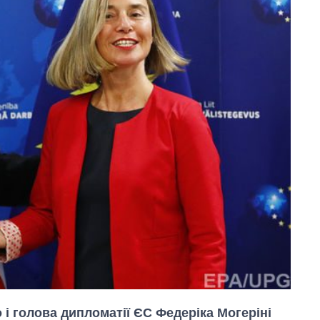
 голова дипломатії ЄС Федеріка Могеріні