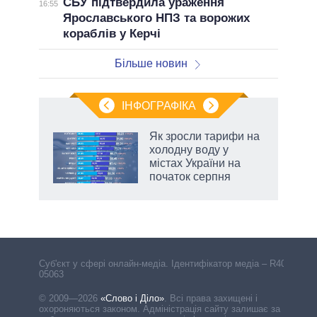
СБУ підтвердила ураження
16:55
Ярославського НПЗ та ворожих
кораблів у Керчі
Більше новин
ІНФОГРАФІКА
Як зросли тарифи на
раїні
холодну воду у
ої
містах України на
початок серпня
Cуб'єкт у сфері онлайн-медіа. Ідентифікатор медіа – R40-
05063
© 2009—2026
«Слово і Діло»
.
Всі права захищені і
охороняються законом. Адміністрація сайту залишає за