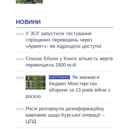
НОВИНИ
У ЗСУ запустили тестування
18:54
спрощених переведень через
«Армія+»: які підрозділи доступні
Спалах Еболи у Конго: кількість жертв
18:50
перевищила 1800 осіб
Як змінився
ІНФОГРАФІКА
18:20
бюджет Міністерства
оборони за 13 років війни з
росією
Росія розгорнула дезінформаційну
18:20
кампанію щодо Курської операції –
ЦПД