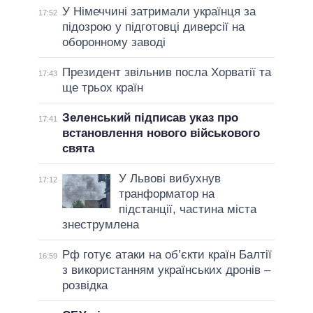
У Німеччині затримали українця за
17:52
підозрою у підготовці диверсії на
оборонному заводі
Президент звільнив посла Хорватії та
17:43
ще трьох країн
Зеленський підписав указ про
17:41
встановлення нового військового
свята
У Львові вибухнув
17:12
транформатор на
підстанції, частина міста
знеструмлена
Рф готує атаки на об’єкти країн Балтії
16:59
з використанням українських дронів –
розвідка