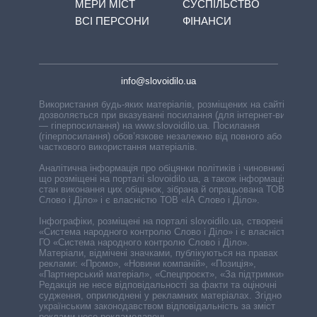
МЕРИ МІСТ
СУСПІЛЬСТВО
ВСІ ПЕРСОНИ
ФІНАНСИ
info@slovoidilo.ua
Використання будь-яких матеріалів, розміщених на сайті,
дозволяється при вказуванні посилання (для інтернет-видань
— гіперпосилання) на www.slovoidilo.ua. Посилання
(гіперпосилання) обов’язкове незалежно від повного або
часткового використання матеріалів.
Аналітична інформація про обіцянки політиків і чиновників,
що розміщені на порталі slovoidilo.ua, а також інформація про
стан виконання цих обіцянок, зібрана й опрацьована ТОВ «ІА
Слово і Діло» і є власністю ТОВ «ІА Слово і Діло».
Інфографіки, розміщені на порталі slovoidilo.ua, створені ГО
«Система народного контролю Слово і Діло» і є власністю
ГО «Система народного контролю Слово і Діло».
Матеріали, відмічені значками, публікуються на правах
реклами: «Промо», «Новини компаній», «Позиція»,
«Партнерський матеріал», «Спецпроєкт», «За підтримки».
Редакція не несе відповідальності за факти та оціночні
судження, оприлюднені у рекламних матеріалах. Згідно з
українським законодавством відповідальність за зміст
реклами несе рекламодавець.