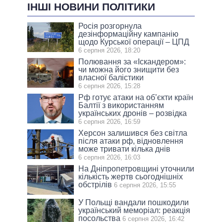
ІНШІ НОВИНИ ПОЛІТИКИ
Росія розгорнула
дезінформаційну кампанію
щодо Курської операції – ЦПД
6 серпня 2026, 18:20
Полювання за «Іскандером»:
чи можна його знищити без
власної балістики
6 серпня 2026, 15:28
Рф готує атаки на об’єкти країн
Балтії з використанням
українських дронів – розвідка
6 серпня 2026, 16:59
Херсон залишився без світла
після атаки рф, відновлення
може тривати кілька днів
6 серпня 2026, 16:03
На Дніпропетровщині уточнили
кількість жертв сьогоднішніх
обстрілів
6 серпня 2026, 15:55
У Польщі вандали пошкодили
український меморіал: реакція
посольства
6 серпня 2026, 16:42