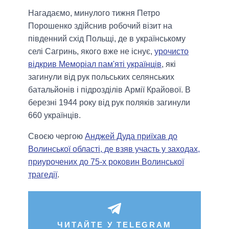
Нагадаємо, минулого тижня Петро
Порошенко здійснив робочий візит на
південний схід Польщі, де в українському
селі Сагринь, якого вже не існує,
урочисто
відкрив Меморіал пам'яті українців
, які
загинули від рук польських селянських
батальйонів і підрозділів Армії Крайової. В
березні 1944 року від рук поляків загинули
660 українців.
Своєю чергою
Анджей Дуда приїхав до
Волинської області, де взяв участь у заходах,
приурочених до 75-х роковин Волинської
трагедії
.
ЧИТАЙТЕ У TELEGRAM