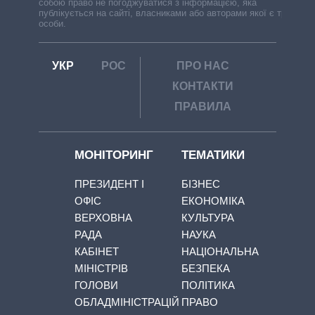
собою право не погоджуватися з інформацією, яка
публікується на сайті, власниками або авторами якої є треті
особи.
УКР
РОС
ПРО НАС
КОНТАКТИ
ПРАВИЛА
МОНІТОРИНГ
ТЕМАТИКИ
ПРЕЗИДЕНТ І
БІЗНЕС
ОФІС
ЕКОНОМІКА
ВЕРХОВНА
КУЛЬТУРА
РАДА
НАУКА
КАБІНЕТ
НАЦІОНАЛЬНА
МІНІСТРІВ
БЕЗПЕКА
ГОЛОВИ
ПОЛІТИКА
ОБЛАДМІНІСТРАЦІЙ
ПРАВО