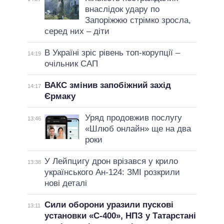
внаслідок удару по
Запоріжжю стрімко зросла,
серед них – діти
В Україні зріс рівень топ-корупції –
14:19
очільник САП
ВАКС змінив запобіжний захід
14:17
Єрмаку
Уряд продовжив послугу
13:46
«Шлюб онлайн» ще на два
роки
У Лейпцигу дрон врізався у крило
13:38
українського Ан-124: ЗМІ розкрили
нові деталі
Сили оборони уразили пускові
13:11
установки «С-400», НПЗ у Татарстані