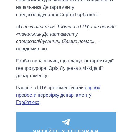
начальника Департаменту
спецрозслідування Сергія Горбатюка.
«
Я поза штатом. Тобто я в ГПУ, але посади
«начальник Департаменту
спецрозслідування» більше немає
», –
повідомив він.
Горбатюк зазначив, що планує оскаржити дії
генпрокурора Юрія Луценка з ліквідації
департаменту.
Раніше в ГПУ прокоментували
спробу
провести перевірку департаменту
Горбатюка
.
ЧИТАЙТЕ У TELEGRAM