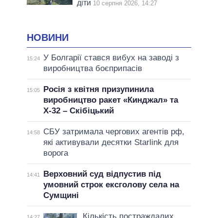
діти
10 серпня 2026, 14:27
НОВИНИ
У Болгарії стався вибух на заводі з
15:24
виробництва боєприпасів
Росія з квітня призупинила
15:05
виробництво ракет «Кинджал» та
Х-32 – Скібіцький
СБУ затримала чергових агентів рф,
14:58
які активували десятки Starlink для
ворога
Верховний суд відпустив під
14:41
умовний строк ексголову села на
Сумщині
Кількість постраждалих
14:27