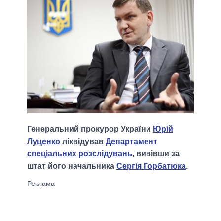
Генеральний прокурор України
Юрій
Луценко
ліквідував
Департамент
спеціальних розслідувань
, вивівши за
штат його начальника
Сергія Горбатюка
.