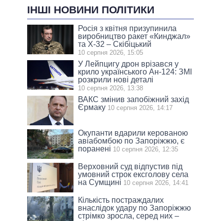
ІНШІ НОВИНИ ПОЛІТИКИ
Росія з квітня призупинила
виробництво ракет «Кинджал»
та Х-32 – Скібіцький
10 серпня 2026, 15:05
У Лейпцигу дрон врізався у
крило українського Ан-124: ЗМІ
розкрили нові деталі
10 серпня 2026, 13:38
ВАКС змінив запобіжний захід
Єрмаку
10 серпня 2026, 14:17
Окупанти вдарили керованою
авіабомбою по Запоріжжю, є
поранені
10 серпня 2026, 12:35
Верховний суд відпустив під
умовний строк ексголову села
на Сумщині
10 серпня 2026, 14:41
Кількість постраждалих
внаслідок удару по Запоріжжю
стрімко зросла, серед них –