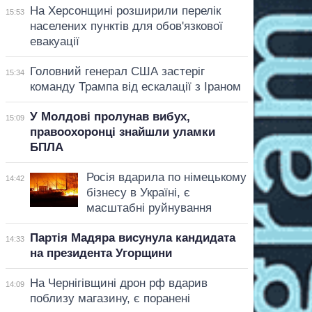
На Херсонщині розширили перелік
15:53
населених пунктів для обов'язкової
евакуації
Головний генерал США застеріг
15:34
команду Трампа від ескалації з Іраном
У Молдові пролунав вибух,
15:09
правоохоронці знайшли уламки
БПЛА
Росія вдарила по німецькому
14:42
бізнесу в Україні, є
масштабні руйнування
Партія Мадяра висунула кандидата
14:33
на президента Угорщини
На Чернігівщині дрон рф вдарив
14:09
поблизу магазину, є поранені