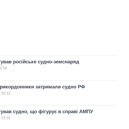
ував російське судно-земснаряд
0:54
прикордонники затримали судно РФ
 16:12
ував судно, що фігурує в справі АМПУ
 13:31