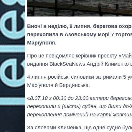
Вночі в неділю, 8 липня, берегова ох
перехопила в Азовському морі 7 торгов
Маріуполя.
Про це повідомляє керівник проекту «Май
видання BlackSeaNews Андрій Клименко в
4 липня російські силовики затримали 5 ук
Маріуполя й Бердянська.
«
8.07.18 з 00:30 до 23:00 катери берего
перехопили 6 (шість) суден, що йшли до/
перехоплення помічений на карті жовти
За словами Клименка, ще одне судно було