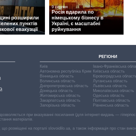
9 серпня
Росія вдарила по
щині розширили
німецькому бізнесу в
селених пунктів
Україні, є масштабні
зкової евакуації
руйнування
РЕГІОНИ
Київ
Івано-Франківська обл
Автономна республіка Крим
Київська область
Вінницька область
Кіровоградська област
В
Волинська область
Луганська область
Дніпропетровська область
Львівська область
Й
Донецька область
Миколаївська область
Житомирська область
Одеська область
Закарпатська область
Полтавська область
Запорізька область
Рівненська область
 дозволяється при вказуванні посилання (для інтернет-видань — гіперпоси
стання матеріалів.
, що розміщені на порталі slovoidilo.ua, а також інформація про стан вик