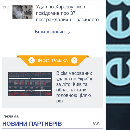
Удар по Харкову: мер
13:53
повідомив про 37
постраждалих і 1 загиблого
Більше новин
ІНФОГРАФІКА
Вісім масованих
ударів по Україні
за літо: Київ та
область стали
головною ціллю
рф