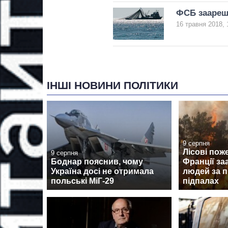
ФСБ заарешт
16 травня 2018, 
ІНШІ НОВИНИ ПОЛІТИКИ
9 серпня
Лісові поже
9 серпня
Боднар пояснив, чому
Франції за
Україна досі не отримала
людей за п
польські МіГ-29
підпалах