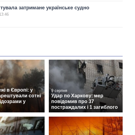
увала затримане українське судно
13:46
жі в Європі: у
9 серпня
арештували сотні
Удар по Харкову: мер
ідозрами у
повідомив про 37
постраждалих і 1 загиблого