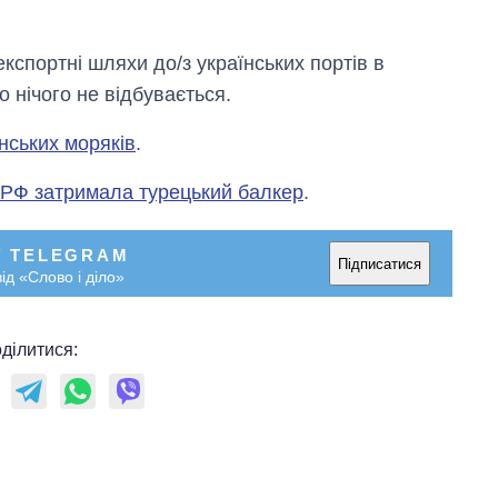
кспортні шляхи до/з українських портів в
 нічого не відбувається.
нських моряків
.
 РФ затримала турецький балкер
.
У TELEGRAM
Підписатися
ід «Слово і діло»
ділитися: