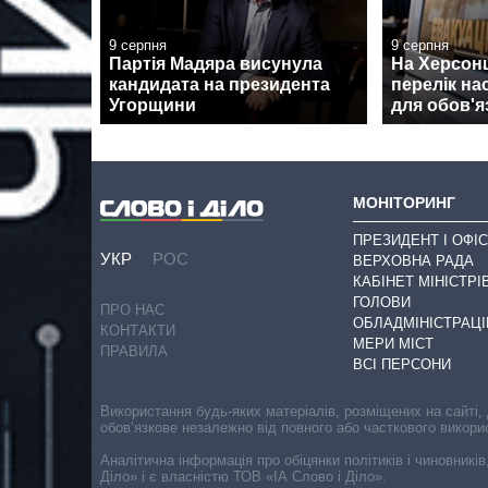
9 серпня
9 серпня
Партія Мадяра висунула
На Херсон
кандидата на президента
перелік на
Угорщини
для обов'я
МОНІТОРИНГ
ПРЕЗИДЕНТ І ОФІС
УКР
РОС
ВЕРХОВНА РАДА
КАБІНЕТ МІНІСТРІ
ГОЛОВИ
ПРО НАС
ОБЛАДМІНІСТРАЦІ
КОНТАКТИ
МЕРИ МІСТ
ПРАВИЛА
ВСІ ПЕРСОНИ
Використання будь-яких матеріалів, розміщених на сайті,
обов’язкове незалежно від повного або часткового викори
Аналітична інформація про обіцянки політиків і чиновників
Діло» і є власністю ТОВ «ІА Слово і Діло».