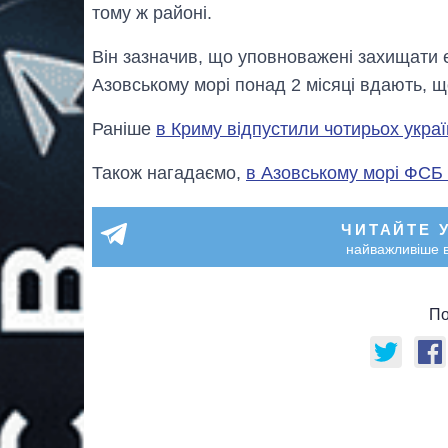
тому ж районі.
Він зазначив, що уповноважені захищати е
Азовському морі понад 2 місяці вдають, що
Раніше
в Криму відпустили чотирьох украї
Також нагадаємо,
в Азовському морі ФСБ
ЧИТАЙТЕ 
найважливіше в
По