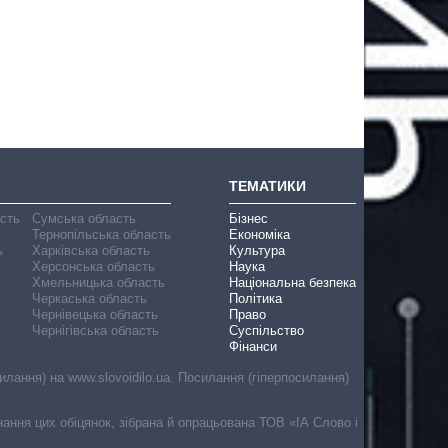
ТЕМАТИКИ
асть
Сумська область
Бізнес
Тернопільська область
Економіка
ь
Харківська область
Культура
Херсонська область
Наука
Хмельницька область
Національна безпека
Черкаська область
Політика
Чернівецька область
Право
Чернігівська область
Суспільство
Фінанси
лання) на www.slovoidilo.ua. Посилання (гіперпосилання)
онання цих обіцянок, зібрана й опрацьована ТОВ «ІА Слово і