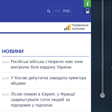
УКР
РОС
Порівняння
політиків
ЦІЙ
МЕРИ МІСТ
ВСІ ПЕРСОНИ
НОВИНИ
Російські війська створили нові зони
16:43
контролю біля кордону України
У Косові депутатка закидала прем’єра
16:29
яйцями
Лісові пожежі в Європі: у Франції
16:24
заарештували сотні людей за
підозрами у підпалах