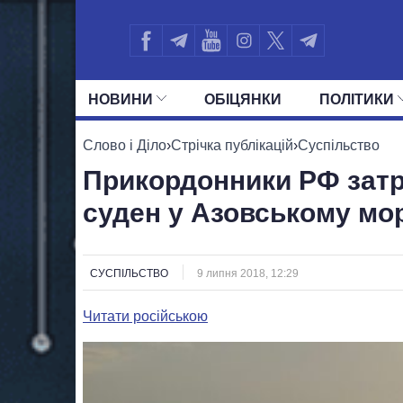
НОВИНИ
ОБIЦЯНКИ
ПОЛIТИКИ
УСІ ПОЛІТИКИ
ПРЕЗИДЕНТ І ОФ
Слово і Діло
›
Стрічка публікацій
›
Суспільство
Прикордонники РФ затр
суден у Азовському мор
СУСПІЛЬСТВО
9 липня 2018, 12:29
Читати російською