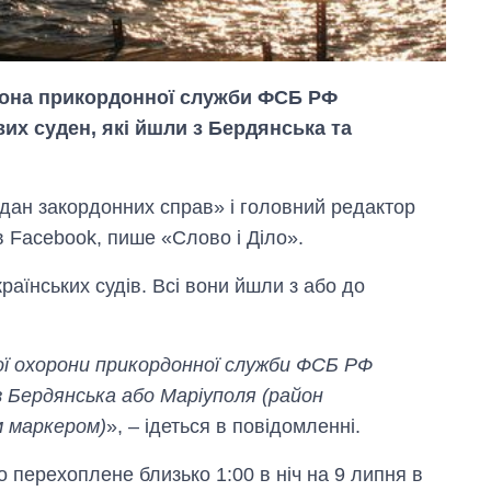
орона прикордонної служби ФСБ РФ
их суден, які йшли з Бердянська та
дан закордонних справ» і головний редактор
 Facebook, пише «Слово і Діло».
Як змінився
раїнських судів. Всі вони йшли з або до
бюджет
Міністерства
оборони за 13
років війни з
вої охорони прикордонної служби ФСБ РФ
росією
з Бердянська або Маріуполя (район
м маркером)
», – ідеться в повідомленні.
 перехоплене близько 1:00 в ніч на 9 липня в