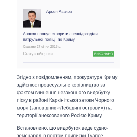
Арсен Аваков
Аваков планує створити спецпідрозділи
патрульної поліції по Криму
Сказано 27 січня 2018 р.
Статус обіцянки:
ВИКОНАНО
Згідно з повідомленням, прокуратура Криму
здійснює процесуальне керівництво за
фактом вчинення незаконного видобутку
піску в районі Каркінітської затоки Чорного
моря (заповідник «Лебедині острови») на
території анексованого Росією Криму.
Встановлено, що видобуток веде судно-
земснаряд із портом приписки Туапсе