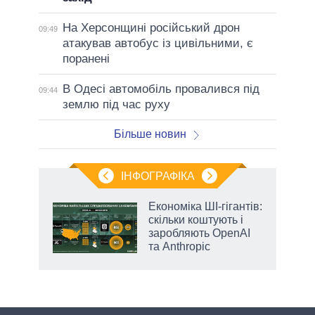
На Херсонщині російський дрон
09:49
атакував автобус із цивільними, є
поранені
В Одесі автомобіль провалився під
09:44
землю під час руху
Більше новин
ІНФОГРАФІКА
Економіка ШІ-гігантів:
раїні
скільки коштують і
ої
заробляють OpenAI
та Anthropic