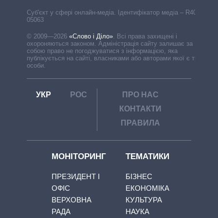
Cуб'єкт у сфері онлайн-медіа. Ідентифікатор медіа – R40-
05063
© 2009—2026
«Слово і Діло»
.
Всі права захищені і
охороняються законом. Адміністрація сайту залишає за
собою право не погоджуватися з інформацією, яка
публікується на сайті, власниками або авторами якої є треті
особи.
УКР
РОС
ПРО НАС
КОНТАКТИ
ПРАВИЛА
МОНІТОРИНГ
ТЕМАТИКИ
ПРЕЗИДЕНТ І
БІЗНЕС
ОФІС
ЕКОНОМІКА
ВЕРХОВНА
КУЛЬТУРА
РАДА
НАУКА