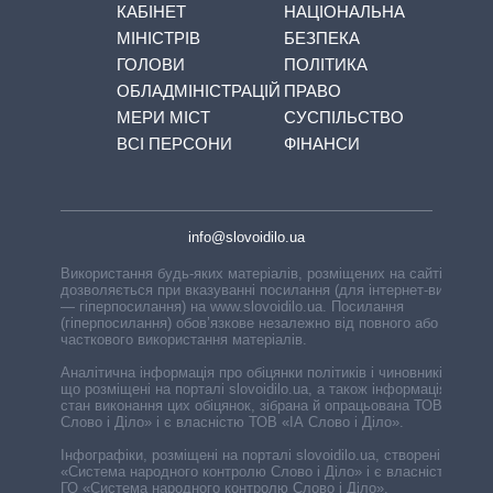
КАБІНЕТ
НАЦІОНАЛЬНА
МІНІСТРІВ
БЕЗПЕКА
ГОЛОВИ
ПОЛІТИКА
ОБЛАДМІНІСТРАЦІЙ
ПРАВО
МЕРИ МІСТ
СУСПІЛЬСТВО
ВСІ ПЕРСОНИ
ФІНАНСИ
info@slovoidilo.ua
Використання будь-яких матеріалів, розміщених на сайті,
дозволяється при вказуванні посилання (для інтернет-видань
— гіперпосилання) на www.slovoidilo.ua. Посилання
(гіперпосилання) обов’язкове незалежно від повного або
часткового використання матеріалів.
Аналітична інформація про обіцянки політиків і чиновників,
що розміщені на порталі slovoidilo.ua, а також інформація про
стан виконання цих обіцянок, зібрана й опрацьована ТОВ «ІА
Слово і Діло» і є власністю ТОВ «ІА Слово і Діло».
Інфографіки, розміщені на порталі slovoidilo.ua, створені ГО
«Система народного контролю Слово і Діло» і є власністю
ГО «Система народного контролю Слово і Діло».