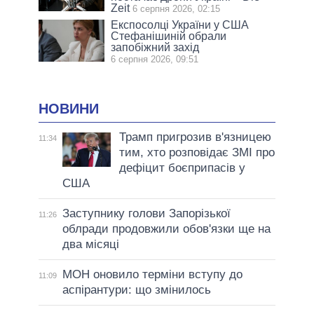
Zeit
6 серпня 2026, 02:15
Експосолці України у США
Стефанішиній обрали
запобіжний захід
6 серпня 2026, 09:51
НОВИНИ
Трамп пригрозив в'язницею
11:34
тим, хто розповідає ЗМІ про
дефіцит боєприпасів у
США
Заступнику голови Запорізької
11:26
облради продовжили обов'язки ще на
два місяці
МОН оновило терміни вступу до
11:09
аспірантури: що змінилось