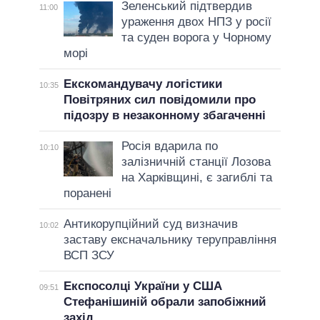
Зеленський підтвердив
11:00
ураження двох НПЗ у росії
та суден ворога у Чорному
морі
Екскомандувачу логістики
10:35
Повітряних сил повідомили про
підозру в незаконному збагаченні
Росія вдарила по
10:10
залізничній станції Лозова
на Харківщині, є загиблі та
поранені
Антикорупційний суд визначив
10:02
заставу ексначальнику теруправління
ВСП ЗСУ
Експосолці України у США
09:51
Стефанішиній обрали запобіжний
захід