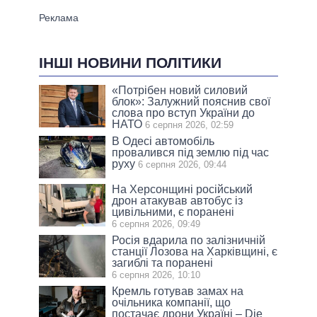
ІНШІ НОВИНИ ПОЛІТИКИ
«Потрібен новий силовий
блок»: Залужний пояснив свої
слова про вступ України до
НАТО
6 серпня 2026, 02:59
В Одесі автомобіль
провалився під землю під час
руху
6 серпня 2026, 09:44
На Херсонщині російський
дрон атакував автобус із
цивільними, є поранені
6 серпня 2026, 09:49
Росія вдарила по залізничній
станції Лозова на Харківщині, є
загиблі та поранені
6 серпня 2026, 10:10
Кремль готував замах на
очільника компанії, що
постачає дрони Україні – Die