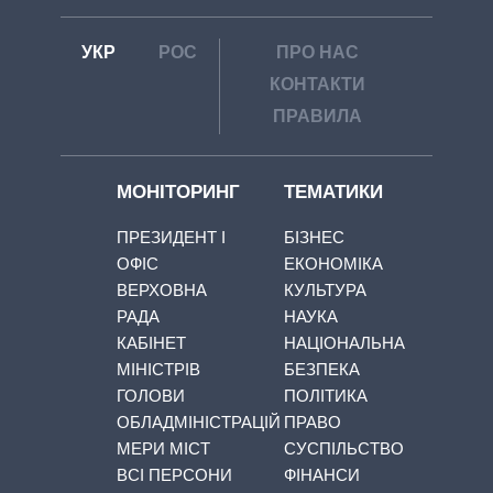
УКР
РОС
ПРО НАС
КОНТАКТИ
ПРАВИЛА
МОНІТОРИНГ
ТЕМАТИКИ
ПРЕЗИДЕНТ І
БІЗНЕС
ОФІС
ЕКОНОМІКА
ВЕРХОВНА
КУЛЬТУРА
РАДА
НАУКА
КАБІНЕТ
НАЦІОНАЛЬНА
МІНІСТРІВ
БЕЗПЕКА
ГОЛОВИ
ПОЛІТИКА
ОБЛАДМІНІСТРАЦІЙ
ПРАВО
МЕРИ МІСТ
СУСПІЛЬСТВО
ВСІ ПЕРСОНИ
ФІНАНСИ