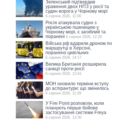
Зеленський підтвердив
ураження двох НПЗ у росії та
суден ворога у Чорному морі
6 серпня 2026, 11:00
Росія атакувала судно з
українською пшеницею у
Чорному морі, є загиблий та
поранені
6 серпня 2026, 12:20
Війська рф вдарили дроном по
маршрутці в Херсоні,
поранено цивільних
6 серпня 2026, 14:17
Велика Британія розширила
санкції проти росії
6 серпня 2026, 13:41
МОН оновило терміни вступу
до аспірантури: що змінилось
6 серпня 2026, 11:09
У Fire Point розповіли, коли
планують перше бойове
застосування системи Freya
6 серпня 2026, 13:30