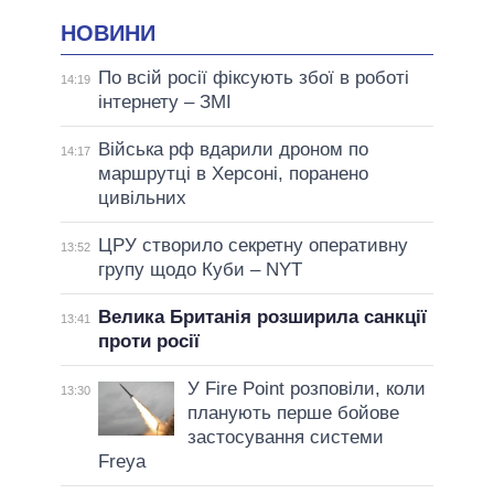
НОВИНИ
По всій росії фіксують збої в роботі
14:19
інтернету – ЗМІ
Війська рф вдарили дроном по
14:17
маршрутці в Херсоні, поранено
цивільних
ЦРУ створило секретну оперативну
13:52
групу щодо Куби – NYT
Велика Британія розширила санкції
13:41
проти росії
У Fire Point розповіли, коли
13:30
планують перше бойове
застосування системи
Freya