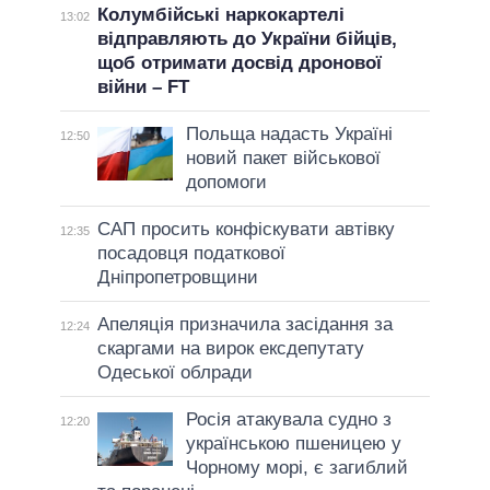
Колумбійські наркокартелі
13:02
відправляють до України бійців,
щоб отримати досвід дронової
війни – FT
Польща надасть Україні
12:50
новий пакет військової
допомоги
САП просить конфіскувати автівку
12:35
посадовця податкової
Дніпропетровщини
Апеляція призначила засідання за
12:24
скаргами на вирок ексдепутату
Одеської облради
Росія атакувала судно з
12:20
українською пшеницею у
Чорному морі, є загиблий