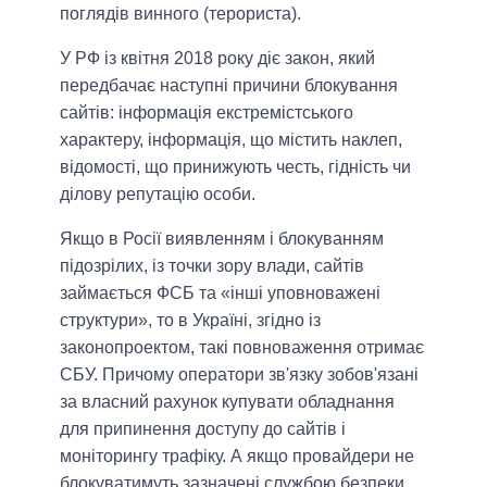
поглядів винного (терориста).
У РФ із квітня 2018 року діє закон, який
передбачає наступні причини блокування
сайтів: інформація екстремістського
характеру, інформація, що містить наклеп,
відомості, що принижують честь, гідність чи
ділову репутацію особи.
Якщо в Росії виявленням і блокуванням
підозрілих, із точки зору влади, сайтів
займається ФСБ та «інші уповноважені
структури», то в Україні, згідно із
законопроектом, такі повноваження отримає
СБУ. Причому оператори зв'язку зобов'язані
за власний рахунок купувати обладнання
для припинення доступу до сайтів і
моніторингу трафіку. А якщо провайдери не
блокуватимуть зазначені службою безпеки