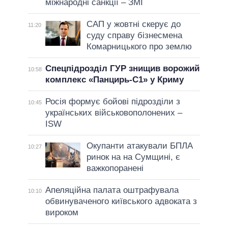
міжнародні санкції – ЗМІ
САП у жовтні скерує до
11:20
суду справу бізнесмена
Комарницького про землю
Спецпідрозділ ГУР знищив ворожий
10:58
комплекс «Панцирь-С1» у Криму
Росія формує бойові підрозділи з
10:45
українських військовополонених –
ISW
Окупанти атакували БПЛА
10:27
ринок на на Сумщині, є
важкопоранені
Апеляційна палата оштрафувала
10:10
обвинуваченого київського адвоката з
вироком