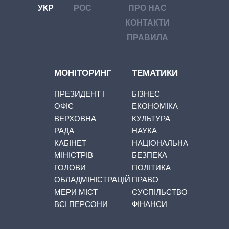
УКР
РОС
ПРО НАС
КОНТАКТИ
ПРАВИЛА
МОНІТОРИНГ
ТЕМАТИКИ
ПРЕЗИДЕНТ І
БІЗНЕС
ОФІС
ЕКОНОМІКА
ВЕРХОВНА
КУЛЬТУРА
РАДА
НАУКА
КАБІНЕТ
НАЦІОНАЛЬНА
МІНІСТРІВ
БЕЗПЕКА
ГОЛОВИ
ПОЛІТИКА
ОБЛАДМІНІСТРАЦІЙ
ПРАВО
МЕРИ МІСТ
СУСПІЛЬСТВО
ВСІ ПЕРСОНИ
ФІНАНСИ