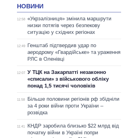
НОВИНИ
«Укрзалізниця» змінила маршрути
12:58
низки потягів через безпекову
ситуацію у східних регіонах
Генштаб підтвердив удар по
12:49
аеродрому «Гвардійське» та ураження
РЛС в Оленівці
У ТЦК на Закарпатті незаконно
12:07
«списали» з військового обліку
понад 1,5 тисячі чоловіків
Більше половини регіонів рф збідніли
11:58
за 4 роки війни проти України –
розвідка
КНДР заробила близько $22 млрд від
11:41
початку війни в Україні попри