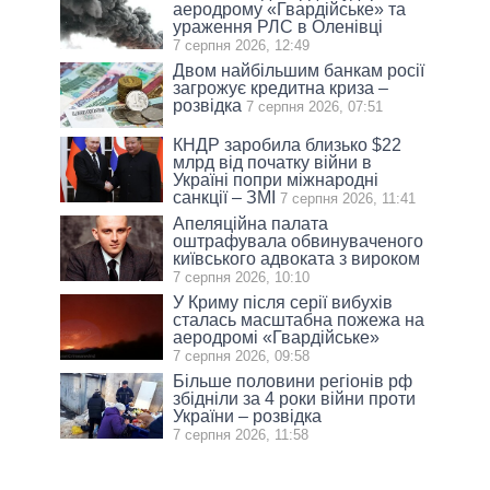
аеродрому «Гвардійське» та
ураження РЛС в Оленівці
7 серпня 2026, 12:49
Двом найбільшим банкам росії
загрожує кредитна криза –
розвідка
7 серпня 2026, 07:51
КНДР заробила близько $22
млрд від початку війни в
Україні попри міжнародні
санкції – ЗМІ
7 серпня 2026, 11:41
Апеляційна палата
оштрафувала обвинуваченого
київського адвоката з вироком
7 серпня 2026, 10:10
У Криму після серії вибухів
сталась масштабна пожежа на
аеродромі «Гвардійське»
7 серпня 2026, 09:58
Більше половини регіонів рф
збідніли за 4 роки війни проти
України – розвідка
7 серпня 2026, 11:58