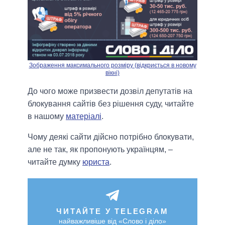
Зображення максимального розміру (відкриється в новому
вікні)
До чого може призвести дозвіл депутатів на
блокування сайтів без рішення суду, читайте
в нашому
матеріалі
.
Чому деякі сайти дійсно потрібно блокувати,
але не так, як пропонують українцям, –
читайте думку
юриста
.
ЧИТАЙТЕ У TELEGRAM
найважливіше від «Слово і діло»