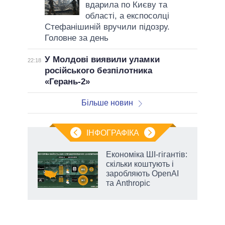
вдарила по Києву та
області, а експосолці
Стефанішиній вручили підозру.
Головне за день
У Молдові виявили уламки
22:18
російського безпілотника
«Герань-2»
Більше новин
ІНФОГРАФІКА
Економіка ШІ-гігантів:
 за
скільки коштують і
асть
заробляють OpenAI
та Anthropic