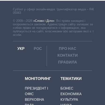
Cуб'єкт у сфері онлайн-медіа. Ідентифікатор медіа – R40-
05063
© 2009—2026
«Слово і Діло»
.
Всі права захищені і
охороняються законом. Адміністрація сайту залишає за
собою право не погоджуватися з інформацією, яка
публікується на сайті, власниками або авторами якої є треті
особи.
УКР
РОС
ПРО НАС
КОНТАКТИ
ПРАВИЛА
МОНІТОРИНГ
ТЕМАТИКИ
ПРЕЗИДЕНТ І
БІЗНЕС
ОФІС
ЕКОНОМІКА
ВЕРХОВНА
КУЛЬТУРА