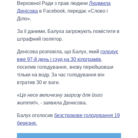
Верховної Ради з прав людини
Людмила
Денісова
в Facebook, передає «Слово і
Діло».
За її даними, Балуха загрожують помістити в
штрафний ізолятор.
Денісова розповіла, що Балух, який
голодує
вже 97-й день і схуд на 30 кілограмів
,
посилив голодування, знову перейшовши
тільки на воду. За час голодування він
втратив 30 кг ваги.
«
Це несе величезну загрозу для його
життя!
», - заявила Денисова.
Балух оголосив
безстрокове голодування 19
березня.