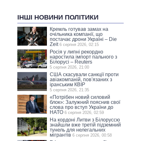
ІНШІ НОВИНИ ПОЛІТИКИ
Кремль готував замах на
очільника компанії, що
постачає дрони Україні – Die
Zeit
6 серпня 2026, 02:15
Росія у липні рекордно
наростила імпорт пального з
Білорусі – Reuters
5 серпня 2026, 21:00
США скасували санкції проти
авіакомпаній, пов'язаних з
іранським КВІР
5 серпня 2026, 21:35
«Потрібен новий силовий
блок»: Залужний пояснив свої
слова про вступ України до
НАТО
6 серпня 2026, 02:59
На кордоні Литви з Білоруссю
знайшли вже третій підземний
тунель для нелегальних
мігрантів
6 серпня 2026, 00:58