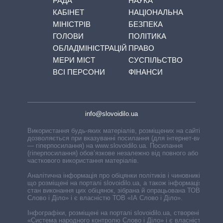
РАДА
НАУКА
КАБІНЕТ
НАЦІОНАЛЬНА
МІНІСТРІВ
БЕЗПЕКА
ГОЛОВИ
ПОЛІТИКА
ОБЛАДМІНІСТРАЦІЙ
ПРАВО
МЕРИ МІСТ
СУСПІЛЬСТВО
ВСІ ПЕРСОНИ
ФІНАНСИ
info@slovoidilo.ua
Використання будь-яких матеріалів, розміщених на сайті,
дозволяється при вказуванні посилання (для інтернет-видань
— гіперпосилання) на www.slovoidilo.ua. Посилання
(гіперпосилання) обов’язкове незалежно від повного або
часткового використання матеріалів.
Аналітична інформація про обіцянки політиків і чиновників,
що розміщені на порталі slovoidilo.ua, а також інформація про
стан виконання цих обіцянок, зібрана й опрацьована ТОВ «ІА
Слово і Діло» і є власністю ТОВ «ІА Слово і Діло».
Інфографіки, розміщені на порталі slovoidilo.ua, створені ГО
«Система народного контролю Слово і Діло» і є власністю