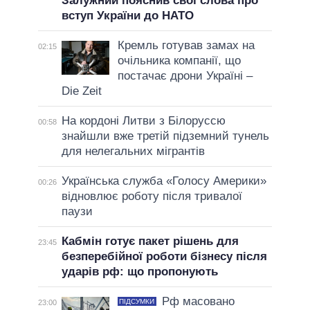
Залужний пояснив свої слова про
вступ України до НАТО
Кремль готував замах на
02:15
очільника компанії, що
постачає дрони Україні –
Die Zeit
На кордоні Литви з Білоруссю
00:58
знайшли вже третій підземний тунель
для нелегальних мігрантів
Українська служба «Голосу Америки»
00:26
відновлює роботу після тривалої
паузи
Кабмін готує пакет рішень для
23:45
безперебійної роботи бізнесу після
ударів рф: що пропонують
Рф масовано
ПІДСУМКИ
23:00