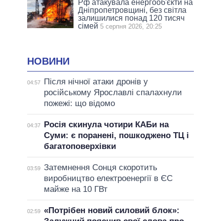
Рф атакувала енергооб'єкти на
Дніпропетровщині, без світла
залишилися понад 120 тисяч
сімей
5 серпня 2026, 20:25
НОВИНИ
Після нічної атаки дронів у
04:57
російському Ярославлі спалахнули
пожежі: що відомо
Росія скинула чотири КАБи на
04:37
Суми: є поранені, пошкоджено ТЦ і
багатоповерхівки
Затемнення Сонця скоротить
03:59
виробництво електроенергії в ЄС
майже на 10 ГВт
«Потрібен новий силовий блок»:
02:59