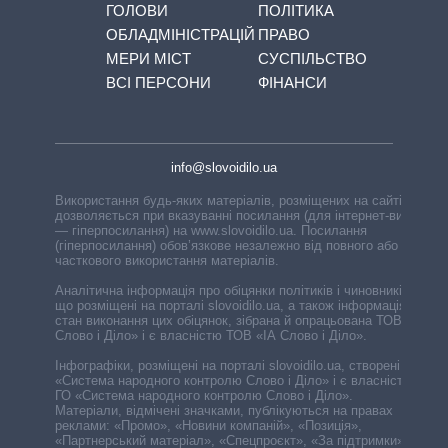
ГОЛОВИ
ПОЛІТИКА
ОБЛАДМІНІСТРАЦІЙ
ПРАВО
МЕРИ МІСТ
СУСПІЛЬСТВО
ВСІ ПЕРСОНИ
ФІНАНСИ
info@slovoidilo.ua
Використання будь-яких матеріалів, розміщених на сайті,
дозволяється при вказуванні посилання (для інтернет-видань
— гіперпосилання) на www.slovoidilo.ua. Посилання
(гіперпосилання) обов’язкове незалежно від повного або
часткового використання матеріалів.
Аналітична інформація про обіцянки політиків і чиновників,
що розміщені на порталі slovoidilo.ua, а також інформація про
стан виконання цих обіцянок, зібрана й опрацьована ТОВ «ІА
Слово і Діло» і є власністю ТОВ «ІА Слово і Діло».
Інфографіки, розміщені на порталі slovoidilo.ua, створені ГО
«Система народного контролю Слово і Діло» і є власністю
ГО «Система народного контролю Слово і Діло».
Матеріали, відмічені значками, публікуються на правах
реклами: «Промо», «Новини компаній», «Позиція»,
«Партнерський матеріал», «Спецпроєкт», «За підтримки».