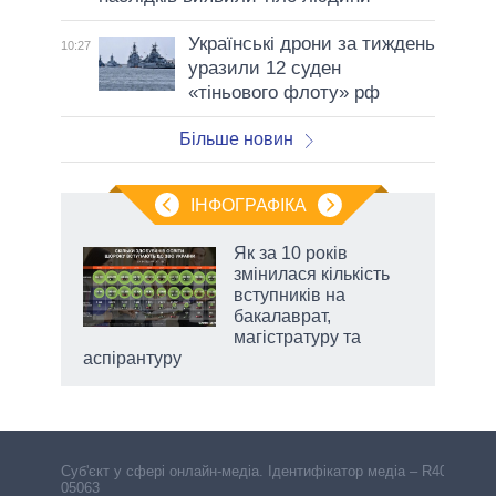
Українські дрони за тиждень
10:27
уразили 12 суден
«тіньового флоту» рф
Більше новин
ІНФОГРАФІКА
Як за 10 років
раїні
змінилася кількість
ої
вступників на
бакалаврат,
магістратуру та
аспірантуру
Cуб'єкт у сфері онлайн-медіа. Ідентифікатор медіа – R40-
05063