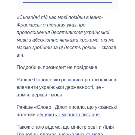
«
Сьогодні під час моєї поїздки в Івано-
Франківськ я підпишу указ про
проголошення десятиліття української
мови з абсолютно чіткими кроками, які ми
маємо зробити за ці десять років
», - сказав
він.
Подробиць президент не повідомив.
Раніше
Порошенко розповів
про три ключові
елементи української державності, це -
армія, церква і мова.
Раніше «Слово і Діло» писало, що українські
політики
обіцяють з мовного питання
.
Також стало відомо, що міністр освіти Лілія
Гриневич, вважає, що
українська мова