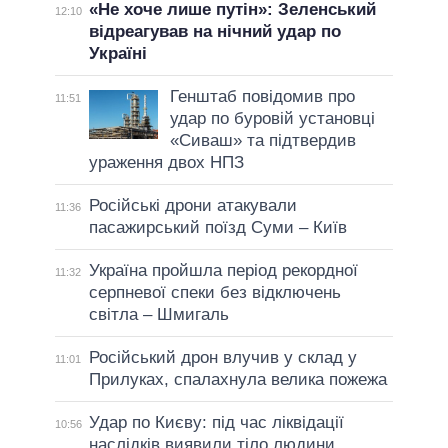
«Не хоче лише путін»: Зеленський
12:10
відреагував на нічний удар по
Україні
Генштаб повідомив про
11:51
удар по буровій установці
«Сиваш» та підтвердив
ураження двох НПЗ
Російські дрони атакували
11:36
пасажирський поїзд Суми – Київ
Україна пройшла період рекордної
11:32
серпневої спеки без відключень
світла – Шмигаль
Російський дрон влучив у склад у
11:01
Прилуках, спалахнула велика пожежа
Удар по Києву: під час ліквідації
10:56
наслідків виявили тіло людини