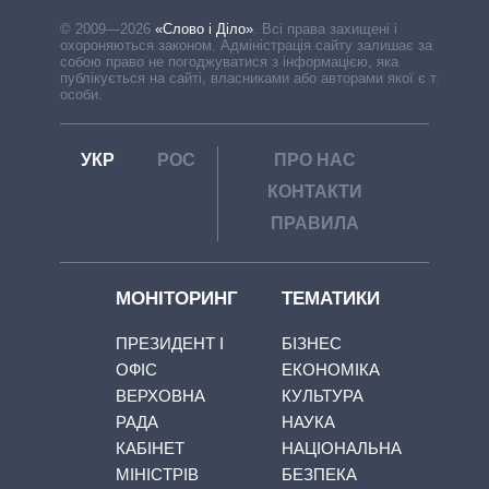
© 2009—2026
«Слово і Діло»
.
Всі права захищені і
охороняються законом. Адміністрація сайту залишає за
собою право не погоджуватися з інформацією, яка
публікується на сайті, власниками або авторами якої є треті
особи.
УКР
РОС
ПРО НАС
КОНТАКТИ
ПРАВИЛА
МОНІТОРИНГ
ТЕМАТИКИ
ПРЕЗИДЕНТ І
БІЗНЕС
ОФІС
ЕКОНОМІКА
ВЕРХОВНА
КУЛЬТУРА
РАДА
НАУКА
КАБІНЕТ
НАЦІОНАЛЬНА
МІНІСТРІВ
БЕЗПЕКА