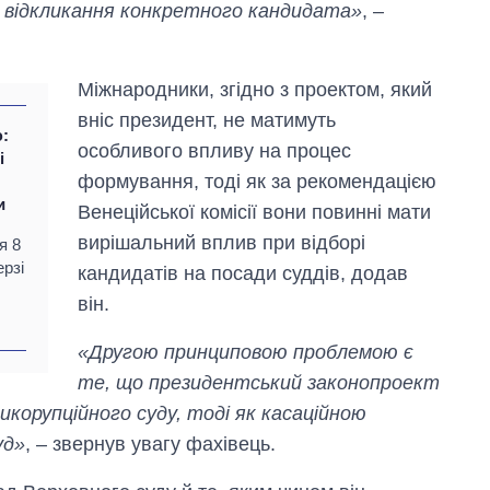
, відкликання конкретного кандидата»
, –
Міжнародники, згідно з проектом, який
вніс президент, не матимуть
ю:
особливого впливу на процес
і
формування, тоді як за рекомендацією
и
Венеційської комісії вони повинні мати
Вісім масованих
ударів по Україні
вирішальний вплив при відборі
я 8
за літо: Київ та
ерзі
кандидатів на посади суддів, додав
область стали
головною ціллю
він.
рф
«Другою принциповою проблемою є
те, що президентський законопроект
орупційного суду, тоді як касаційною
уд»
, – звернув увагу фахівець.