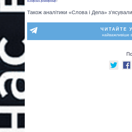
Також аналітики «Слова і Дела» з’ясувал
ЧИТАЙТЕ 
найважливіше в
По