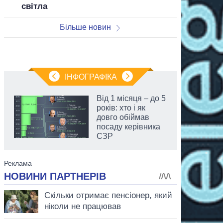
світла
Більше новин
ІНФОГРАФІКА
Від 1 місяця – до 5
років: хто і як
довго обіймав
посаду керівника
СЗР