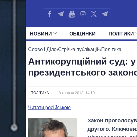
НОВИНИ
ОБIЦЯНКИ
ПОЛIТИКИ
УСІ ПОЛІТИКИ
ПРЕЗИДЕНТ І ОФ
Слово і Діло
›
Стрічка публікацій
›
Політика
Антикорупційний суд: у
президентського закон
ПОЛІТИКА
8 травня 2018, 14:10
Читати російською
Закон проголосув
другого. Ключови