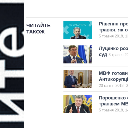
Рішення про
ЧИТАЙТЕ
травня, як 
ТАКОЖ
5 травня 2018, 1
Луценко роз
суд
3 травня 20
МВФ готовий
Антикорупці
20 квітня 2018, 0
Порошенко о
траншем М
5 травня 2018, 1