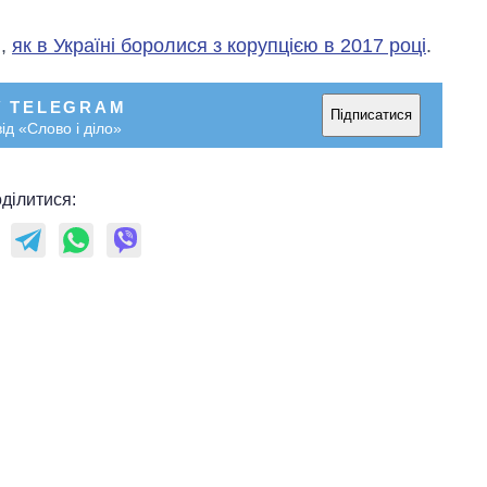
и,
як в Україні боролися з корупцією в 2017 році
.
У TELEGRAM
Підписатися
ід «Слово і діло»
ділитися: