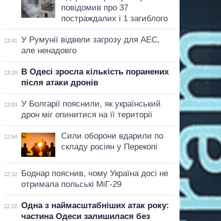
повідомив про 37
постраждалих і 1 загиблого
У Румунії відвели загрозу для АЕС,
13:41
але ненадовго
В Одесі зросла кількість поранених
13:28
після атаки дронів
У Болгарії пояснили, як український
13:03
дрон міг опинитися на її території
Сили оборони вдарили по
12:54
складу росіян у Перекопі
Боднар пояснив, чому Україна досі не
12:32
отримала польські МіГ-29
Одна з наймасштабніших атак року:
12:22
частина Одеси залишилася без