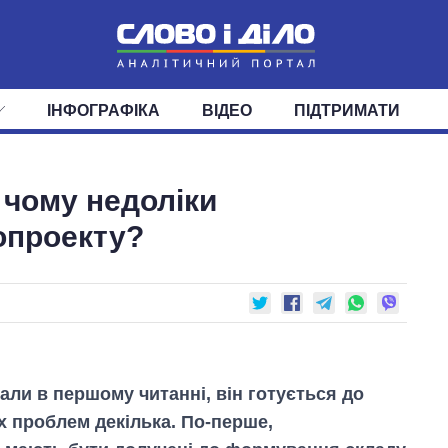
ІНФОГРАФІКА
ВІДЕО
ПІДТРИМАТИ
ІС
СТРІЧКА
ВЕРХОВНА РАДА
ПОДІЇ
СТАТТІ
КАБІНЕТ МІНІСТРІВ
ДУМКИ
ОГЛЯДИ
ГОЛОВИ ОБЛАДМІНІСТРА
ДАЙДЖЕСТИ
 чому недоліки
ПОЛІТИКА
ДЕПУТАТИ
ЕКОНОМІКА
КОМІТЕТИ
СУСПІЛЬСТВО
ФРАКЦІЇ
ОКРУГИ
СВІТ
опроекту?
али в першому читанні, він готується до
х проблем декілька. По-перше,