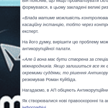
Він пояснив, що якщо проаналізувати скла
формувався, в цьому закладені великі риз
«Влада матиме можливість контролюват
касаційну інстанцію, тобто через контр
експерт.
На його думку, вирішити цю проблему мож
антикорупційної палати.
«Але й вона має бути створена за спеціа
міжнародників. Якщо залишиться все як 
окремими суддями, то рішення Антикору
резюмував Роман Куйбіда.
Нагадаємо, в АП обіцяють Антикорупційний
Як створювалися нові правоохоронні та ан
інфографіці
.