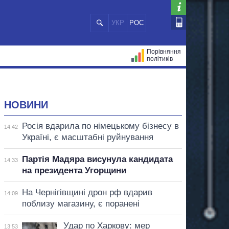
УКР
РОС
Порівняння
політиків
ЦІЙ
МЕРИ МІСТ
ВСІ ПЕРСОНИ
НОВИНИ
Росія вдарила по німецькому бізнесу в
14:42
Україні, є масштабні руйнування
Партія Мадяра висунула кандидата
14:33
на президента Угорщини
На Чернігівщині дрон рф вдарив
14:09
поблизу магазину, є поранені
Удар по Харкову: мер
13:53