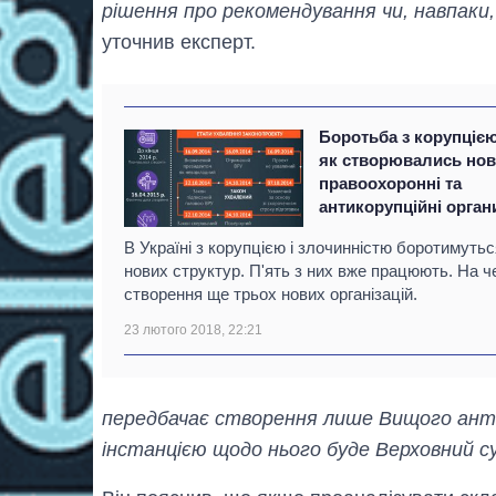
рішення про рекомендування чи, навпаки
уточнив експерт.
Боротьба з корупціє
як створювались нов
правоохоронні та
антикорупційні орган
В Україні з корупцією і злочинністю боротимутьс
нових структур. П'ять з них вже працюють. На ч
створення ще трьох нових організацій.
23 лютого 2018, 22:21
передбачає створення лише Вищого антик
інстанцією щодо нього буде Верховний с