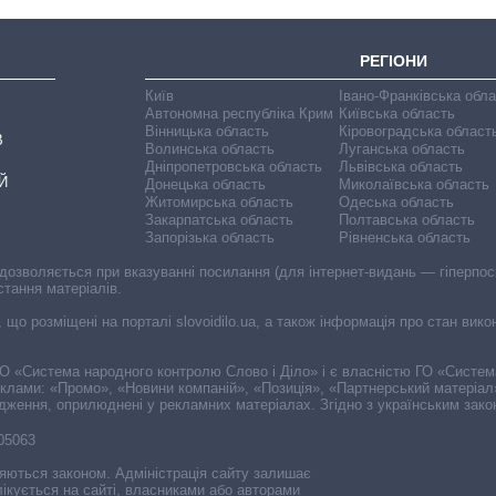
РЕГІОНИ
Київ
Івано-Франківська обл
Автономна республіка Крим
Київська область
Вінницька область
Кіровоградська област
В
Волинська область
Луганська область
Дніпропетровська область
Львівська область
Й
Донецька область
Миколаївська область
Житомирська область
Одеська область
Закарпатська область
Полтавська область
Запорізька область
Рівненська область
 дозволяється при вказуванні посилання (для інтернет-видань — гіперпоси
стання матеріалів.
, що розміщені на порталі slovoidilo.ua, а також інформація про стан вик
і ГО «Система народного контролю Слово і Діло» і є власністю ГО «Систе
еклами: «Промо», «Новини компаній», «Позиція», «Партнерський матеріал
судження, оприлюднені у рекламних матеріалах. Згідно з українським зак
-05063
няються законом. Адміністрація сайту залишає
ікується на сайті, власниками або авторами