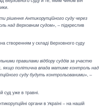
д Верховного суду й те, яким чином він
ики.
и рішення Антикорупційного суду через
оль над Верховним судом»
, – підкреслив
на створенням у складі Верховного суду
льними правилами відбору суддів за участю
є, якщо політична влада матиме контроль над
пційного суду будуть контрольованими»
, –
 суд уже в травні.
тикорупційні органи в Україні – на нашій