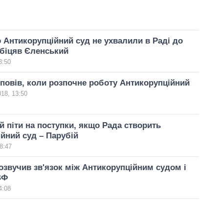
 Антикорупційний суд не ухвалили в Раді до
обіцяв Єленський
3:50
повів, коли розпочне роботу Антикорупційний
18, 13:50
 піти на поступки, якщо Рада створить
йний суд – Парубій
8:47
звучив зв'язок між Антикорупційним судом і
ВФ
4:08