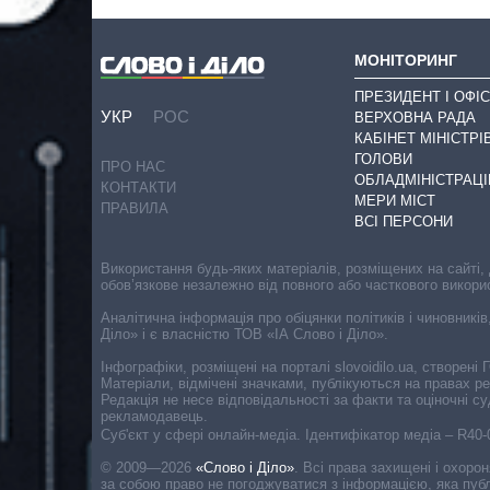
МОНІТОРИНГ
ПРЕЗИДЕНТ І ОФІС
УКР
РОС
ВЕРХОВНА РАДА
КАБІНЕТ МІНІСТРІ
ГОЛОВИ
ПРО НАС
ОБЛАДМІНІСТРАЦІ
КОНТАКТИ
МЕРИ МІСТ
ПРАВИЛА
ВСІ ПЕРСОНИ
Використання будь-яких матеріалів, розміщених на сайті,
обов’язкове незалежно від повного або часткового викори
Аналітична інформація про обіцянки політиків і чиновників
Діло» і є власністю ТОВ «ІА Слово і Діло».
Інфографіки, розміщені на порталі slovoidilo.ua, створен
Матеріали, відмічені значками, публікуються на правах р
Редакція не несе відповідальності за факти та оціночні 
рекламодавець.
Cуб'єкт у сфері онлайн-медіа. Ідентифікатор медіа – R40
© 2009—2026
«Слово і Діло»
.
Всі права захищені і охоро
за собою право не погоджуватися з інформацією, яка публ