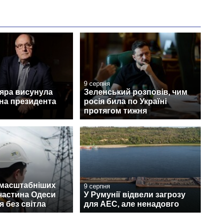
9 серпня
дяра висунула
Зеленський розповів, чим
на президента
росія била по Україні
протягом тижня
ймасштабніших
9 серпня
 частина Одеси
У Румунії відвели загрозу
 без світла
для АЕС, але ненадовго