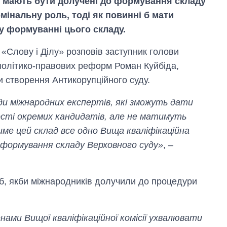
і мають бути долучені до формування складу
мінальну роль, тоді як повинні б мати
у формуванні цього складу.
 «Слову і Ділу» розповів заступник голови
політико-правових реформ Роман Куйбіда,
 створення Антикорупційного суду.
и міжнародних експертів, які зможуть дати
ості окремих кандидатів, але не матимуть
ме цей склад все одно Вища кваліфікаційна
ас формування складу Верховного суду»
, –
б, якби міжнародників долучили до процедури
нами Вищої кваліфікаційної комісії ухвалювати