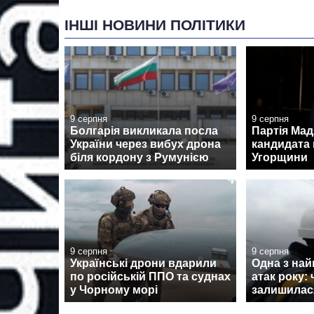
ІНШІ НОВИНИ ПОЛІТИКИ
9 серпня
9 серпня
Болгарія викликала посла
Партія Ма
України через вибух дрона
кандидата 
біля кордону з Румунією
Угорщини
9 серпня
9 серпня
Українські дрони вдарили
Одна з на
по російській ППО та суднах
атак року:
у Чорному морі
залишилася