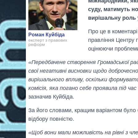
міжнародники, як
суду, матимуть но
вирішальну роль 
Про це в коментарі
Роман Куйбіда
правління Центру 
експерт з правових
реформ
оцінюючи проблеми
«Передбачене створення Громадської рад
свої негативні висновки щодо доброчесн
вирішального впливу, оскільки формувати
комісія, яка погано себе проявила під ч
зазначив Куйбіда.
За його словами, кращим варіантом було 
відбору повністю.
«Щоб вони мали можливість на рівні з чле