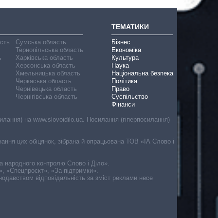
ТЕМАТИКИ
асть
Сумська область
Бізнес
Тернопільська область
Економіка
ь
Харківська область
Культура
Херсонська область
Наука
Хмельницька область
Національна безпека
Черкаська область
Політика
Чернівецька область
Право
Чернігівська область
Суспільство
Фінанси
лання) на www.slovoidilo.ua. Посилання (гіперпосилання)
онання цих обіцянок, зібрана й опрацьована ТОВ «ІА Слово і
ма народного контролю Слово і Діло».
», «Спецпроєкт», «За підтримки».
онодавством відповідальність за зміст реклами несе