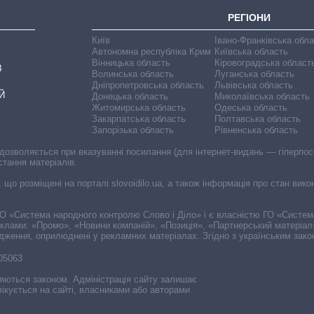
РЕГІОНИ
Київ
Івано-Франківська обл
Автономна республіка Крим
Київська область
Вінницька область
Кіровоградська област
В
Волинська область
Луганська область
Дніпропетровська область
Львівська область
Й
Донецька область
Миколаївська область
Житомирська область
Одеська область
Закарпатська область
Полтавська область
Запорізька область
Рівненська область
 дозволяється при вказуванні посилання (для інтернет-видань — гіперпоси
стання матеріалів.
, що розміщені на порталі slovoidilo.ua, а також інформація про стан вик
і ГО «Система народного контролю Слово і Діло» і є власністю ГО «Систе
еклами: «Промо», «Новини компаній», «Позиція», «Партнерський матеріал
судження, оприлюднені у рекламних матеріалах. Згідно з українським зак
-05063
няються законом. Адміністрація сайту залишає
ікується на сайті, власниками або авторами