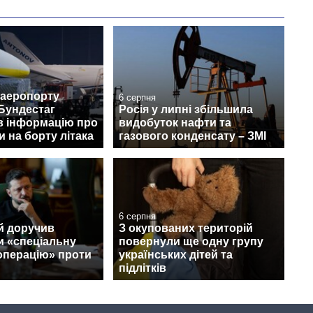
 аеропорту
6 серпня
Бундестаг
Росія у липні збільшила
в інформацію про
видобуток нафти та
 на борту літака
газового конденсату – ЗМІ
6 серпня
й доручив
З окупованих територій
и «спеціальну
повернули ще одну групу
операцію» проти
українських дітей та
підлітків