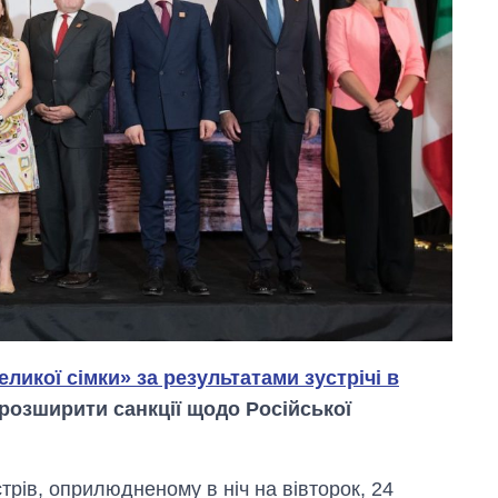
ликої сімки» за результатами зустрічі в
розширити санкції щодо Російської
трів, оприлюдненому в ніч на вівторок, 24