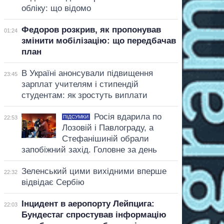
обліку: що відомо
Федоров розкрив, як пропонував
01:24
змінити мобілізацію: що передбачав
план
В Україні анонсували підвищення
23:45
зарплат учителям і стипендій
студентам: як зростуть виплати
Росія вдарила по
ПІДСУМКИ
22:53
Лозовій і Павлограду, а
Стефанішиній обрали
запобіжний захід. Головне за день
Зеленський цими вихідними вперше
22:32
відвідає Сербію
Інцидент в аеропорту Лейпцига:
22:03
Бундестаг спростував інформацію