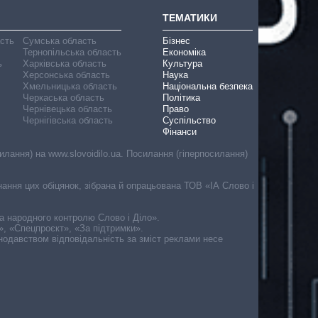
ТЕМАТИКИ
асть
Сумська область
Бізнес
Тернопільська область
Економіка
ь
Харківська область
Культура
Херсонська область
Наука
Хмельницька область
Національна безпека
Черкаська область
Політика
Чернівецька область
Право
Чернігівська область
Суспільство
Фінанси
лання) на www.slovoidilo.ua. Посилання (гіперпосилання)
онання цих обіцянок, зібрана й опрацьована ТОВ «ІА Слово і
ма народного контролю Слово і Діло».
», «Спецпроєкт», «За підтримки».
онодавством відповідальність за зміст реклами несе