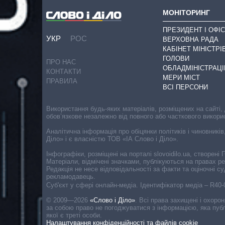
МОНІТОРИНГ
ПРЕЗИДЕНТ І ОФІС
УКР
РОС
ВЕРХОВНА РАДА
КАБІНЕТ МІНІСТРІ
ГОЛОВИ
ПРО НАС
ОБЛАДМІНІСТРАЦІ
КОНТАКТИ
МЕРИ МІСТ
ПРАВИЛА
ВСІ ПЕРСОНИ
Використання будь-яких матеріалів, розміщених на сайті,
обов’язкове незалежно від повного або часткового викори
Аналітична інформація про обіцянки політиків і чиновників
Діло» і є власністю ТОВ «ІА Слово і Діло».
Інфографіки, розміщені на порталі slovoidilo.ua, створен
Матеріали, відмічені значками, публікуються на правах р
Редакція не несе відповідальності за факти та оціночні 
рекламодавець.
Cуб'єкт у сфері онлайн-медіа. Ідентифікатор медіа – R40
© 2009—2026
«Слово і Діло»
.
Всі права захищені і охоро
за собою право не погоджуватися з інформацією, яка публ
якої є треті особи.
Налаштування конфіденційності та файлів cookie