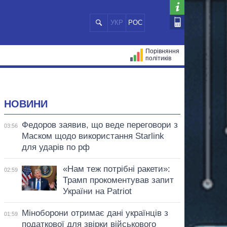
УКР
РОС
Порівняння
політиків
ЦІЙ
МЕРИ МІСТ
ВСІ ПЕРСОНИ
НОВИНИ
Федоров заявив, що веде переговори з
03:56
Маском щодо використання Starlink
для ударів по рф
«Нам теж потрібні ракети»:
02:59
Трамп прокоментував запит
України на Patriot
Міноборони отримає дані українців з
01:59
податкової для звірки військового