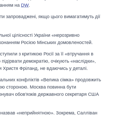
иланням на
DW
.
и запроваджені, якщо цього вимагатимуть дії
льної цілісності України «нерозривно
иконанням Росією Мінських домовленостей.
тупили з критикою Росії за її «втручання в
 підірвати демократію, очікують «наслідки»,
и Христя Фріланд, не вдаючись у деталі.
бальних конфліктів «Велика сімка» продовжить
кою стороною. Москва повинна бути
онувач обов'язків державного секретаря США
Як за 10 років
змінилася кількість
вступників на
бакалаврат,
н назвав «неприйнятною». Зокрема, Салліван
магістратуру та