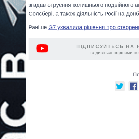
згадав отруєння колишнього подвійного а
Солсбері, а також діяльність Росії на Донба
Раніше
G7 ухвалила рішення про створен
ПІДПИСУЙТЕСЬ НА 
та дивіться першими нов
По