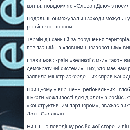
квітня, повідомляє «Слово і Діло» з пос
Подальші обмежувальні заходи можуть бут
російської сторони.
Термін дії санкцій за порушення територіа
пов'язаний» із «повним і незворотним» в
Глави МЗС країн «великої сімки» також вис
демократичні системи». Тих, хто має намір
заявила міністр закордонних справ Канад
При цьому у вирішенні регіональних і гло
шукати можливості для діалогу з російсь
«конструктивним партнером», вважає вик
Джон Салліван.
Нинішню поведінку російської сторони ві