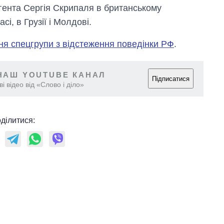
аспірантуру
гента Сергія Скрипаля в британському
сі, в Грузії і Молдові.
ня спецгрупи з відстеження поведінки РФ
.
НАШ YOUTUBE КАНАЛ
Підписатися
і відео від «Слово і діло»
ділитися: