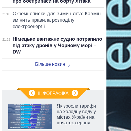
про боєприпаси на борту літака
Окремі списки для зими і літа: Кабмін
21:49
змінить правила розподілу
електроенергії
Німецьке вантажне судно потрапило
21:29
під атаку дронів у Чорному морі –
DW
Більше новин
ІНФОГРАФІКА
Як зросли тарифи
на холодну воду у
містах України на
початок серпня