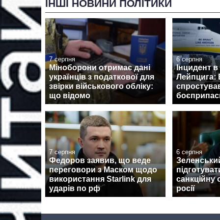
ІНШІ НОВИНИ ПОЛІТИКИ
7 серпня
6 серпня
Міноборони отримає дані
Інцидент в
українців з податкової для
Лейпцига: 
звірки військового обліку:
спростува
що відомо
боєприпаси
7 серпня
6 серпня
Федоров заявив, що веде
Зеленськи
переговори з Маском щодо
підготуват
використання Starlink для
санкційну 
ударів по рф
росії