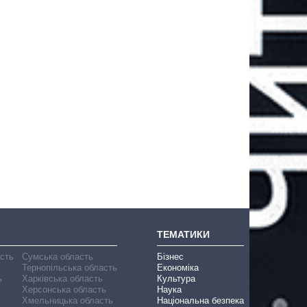
ТЕМАТИКИ
асть
Сумська область
Бізнес
Тернопільська область
Економіка
ь
Харківська область
Культура
Херсонська область
Наука
Хмельницька область
Національна безпека