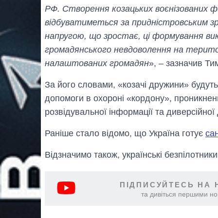
РФ. Створення козацьких воєнізованих 
відбуватиметься за придністровським зра
напругою, що зростає, ці формування в
громадянського невдоволення на територ
налаштованих громадян
», – зазначив Ти
За його словами, «козачі дружини» будуть
допомоги в охороні «кордону», проникнен
розвідувальної інформації та диверсійної 
Раніше стало відомо, що Україна готує
сан
Відзначимо також, українські безпілотник
ПІДПИСУЙТЕСЬ НА 
та дивіться першими нов