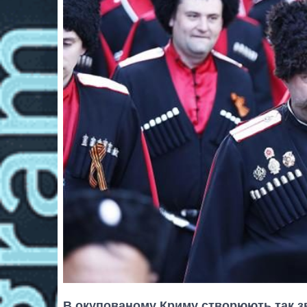
В окупованому Криму створюють так з