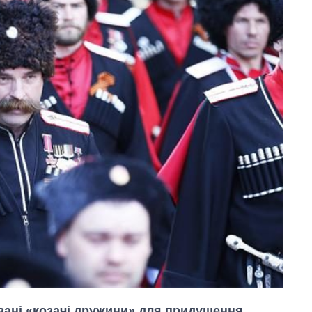
вані «козачі дружини» для придушення