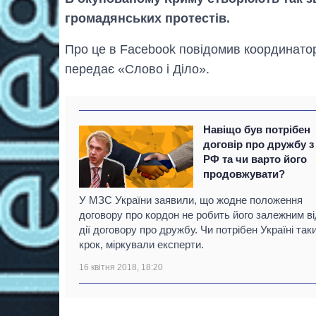
громадянських протестів.
Про це в Facebook повідомив координато
передає «Слово і Діло».
Навіщо був потрібен
договір про дружбу з
РФ та чи варто його
продовжувати?
У МЗС України заявили, що жодне положення
договору про кордон не робить його залежним ві
дії договору про дружбу. Чи потрібен Україні так
крок, міркували експерти.
16 квітня 2018, 18:20