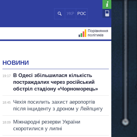
УКР
РОС
Порівняння
політиків
ЦІЙ
МЕРИ МІСТ
ВСІ ПЕРСОНИ
НОВИНИ
В Одесі збільшилася кількість
19:17
постраждалих через російський
обстріл стадіону «Чорноморець»
Чехія посилить захист аеропортів
18:45
після інциденту з дроном у Лейпцигу
Міжнародні резерви України
18:09
скоротилися у липні