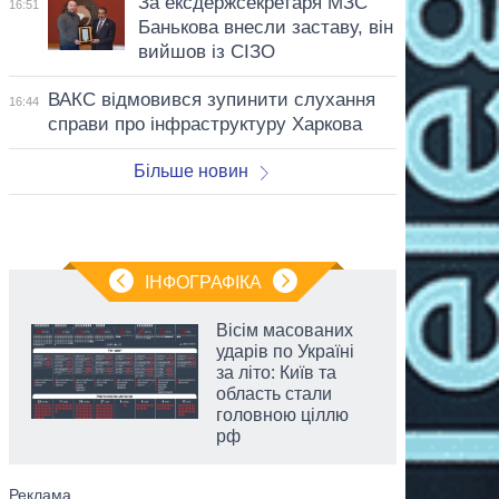
За ексдержсекретаря МЗС
16:51
Банькова внесли заставу, він
вийшов із СІЗО
ВАКС відмовився зупинити слухання
16:44
справи про інфраструктуру Харкова
Більше новин
ІНФОГРАФІКА
Вісім масованих
ударів по Україні
за літо: Київ та
область стали
головною ціллю
рф