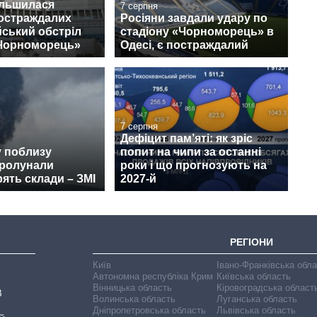
ільшилася
7 серпня
постраждалих
Росіяни завдали удару по
йський обстріл
стадіону «Чорноморець» в
«Чорноморець»
Одесі, є постраждалий
7 серпня
Дефіцит пам’яті: як зріс
у поблизу
попит на чипи за останні
пролунали
роки і що прогнозують на
рять склади – ЗМІ
2027-й
РЕГІОНИ
Київ
Івано-Франківська обл
Автономна республіка Крим
Київська область
Вінницька область
Кіровоградська област
В
Волинська область
Луганська область
Дніпропетровська область
Львівська область