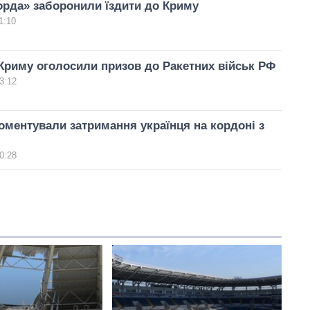
орда» заборонили їздити до Криму
1:10
Криму оголосили призов до Ракетних військ РФ
3:12
ментували затримання українця на кордоні з
0:28