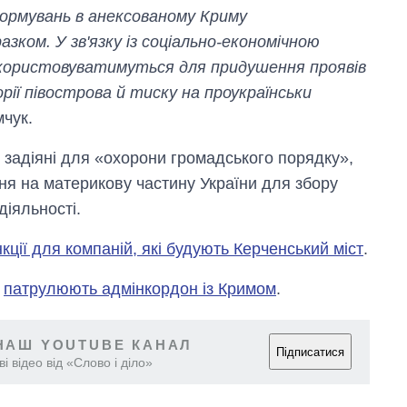
формувань в анексованому Криму
зком. У зв'язку із соціально-економічною
икористовуватимуться для придушення проявів
ії півострова й тиску на проукраїнськи
мчук.
 задіяні для «охорони громадського порядку»,
ня на материкову частину України для збору
діяльності.
кції для компаній, які будують Керченський міст
.
и
патрулюють адмінкордон із Кримом
.
НАШ YOUTUBE КАНАЛ
Підписатися
і відео від «Слово і діло»