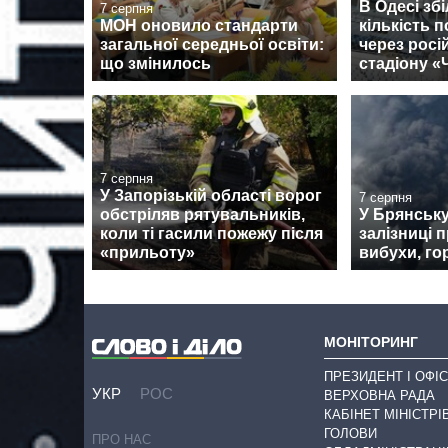
В Одесі зб
7 серпня
МОН оновило стандарти
кількість 
загальної середньої освіти:
через росі
що змінилось
стадіону 
7 серпня
У Запорізькій області ворог
7 серпня
обстріляв рятувальників,
У Брянськ
коли ті гасили пожежу після
залізниці 
«прильоту»
вибухи, го
МОНІТОРИНГ
ПРЕЗИДЕНТ І ОФІС
УКР
РОС
ВЕРХОВНА РАДА
КАБІНЕТ МІНІСТРІ
ГОЛОВИ
ПРО НАС