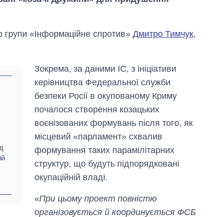
р групи «Інформаційне спротив»
Дмитро Тимчук
,
Зокрема, за даними ІС, з ініціативи
керівництва Федеральної служби
безпеки Росії в окупованому Криму
почалося створення козацьких
воєнізованих формувань після того, як
місцевий «парламент» схвалив
Як змінився
д
формування таких парамілітарних
бюджет
ий
Міністерства
структур, що будуть підпорядковані
оборони за 13
окупаційній владі.
років війни з
росією
«
При цьому проект повністю
організовується й координується ФСБ