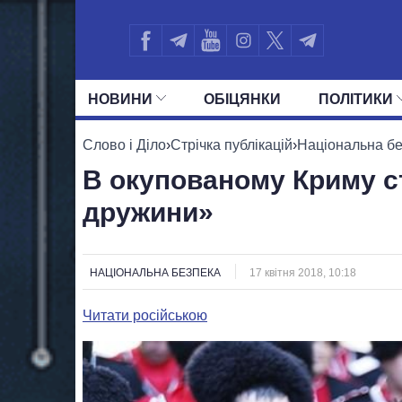
НОВИНИ
ОБIЦЯНКИ
ПОЛIТИКИ
УСІ ПОЛІТИКИ
ПРЕЗИДЕНТ І ОФ
Слово і Діло
›
Стрічка публікацій
›
Національна б
В окупованому Криму с
дружини»
НАЦІОНАЛЬНА БЕЗПЕКА
17 квітня 2018, 10:18
Читати російською