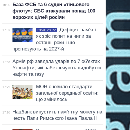
База ФСБ та 6 суден «тіньового
18:05
флоту»: СБС атакували понад 100
ворожих цілей росіян
Дефіцит пам’яті:
ІНФОГРАФІКА
17:52
як зріс попит на чипи за
останні роки і що
прогнозують на 2027-й
Армія рф завдала ударів по 7 об'єктах
17:38
Укрнафти, які забезпечують видобуток
нафти та газу
МОН оновило стандарти
17:29
загальної середньої освіти:
що змінилось
Нацбанк випустить пам’ятну монету на
17:10
честь Папи Римського Івана Павла II