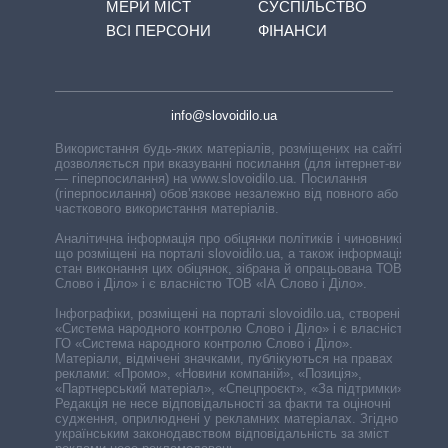
МЕРИ МІСТ
СУСПІЛЬСТВО
ВСІ ПЕРСОНИ
ФІНАНСИ
info@slovoidilo.ua
Використання будь-яких матеріалів, розміщених на сайті,
дозволяється при вказуванні посилання (для інтернет-видань
— гіперпосилання) на www.slovoidilo.ua. Посилання
(гіперпосилання) обов’язкове незалежно від повного або
часткового використання матеріалів.
Аналітична інформація про обіцянки політиків і чиновників,
що розміщені на порталі slovoidilo.ua, а також інформація про
стан виконання цих обіцянок, зібрана й опрацьована ТОВ «ІА
Слово і Діло» і є власністю ТОВ «ІА Слово і Діло».
Інфографіки, розміщені на порталі slovoidilo.ua, створені ГО
«Система народного контролю Слово і Діло» і є власністю
ГО «Система народного контролю Слово і Діло».
Матеріали, відмічені значками, публікуються на правах
реклами: «Промо», «Новини компаній», «Позиція»,
«Партнерський матеріал», «Спецпроєкт», «За підтримки».
Редакція не несе відповідальності за факти та оціночні
судження, оприлюднені у рекламних матеріалах. Згідно з
українським законодавством відповідальність за зміст