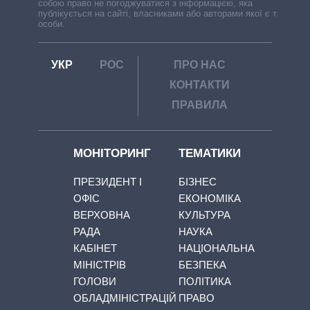
собою право не погоджуватися з інформацією, яка
публікується на сайті, власниками або авторами якої є треті
особи.
УКР
РОС
ПРО НАС
КОНТАКТИ
ПРАВИЛА
МОНІТОРИНГ
ТЕМАТИКИ
ПРЕЗИДЕНТ І
БІЗНЕС
ОФІС
ЕКОНОМІКА
ВЕРХОВНА
КУЛЬТУРА
РАДА
НАУКА
КАБІНЕТ
НАЦІОНАЛЬНА
МІНІСТРІВ
БЕЗПЕКА
ГОЛОВИ
ПОЛІТИКА
ОБЛАДМІНІСТРАЦІЙ
ПРАВО