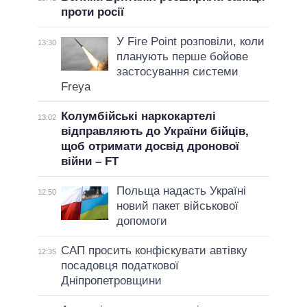
проти росії
У Fire Point розповіли, коли
13:30
планують перше бойове
застосування системи
Freya
Колумбійські наркокартелі
13:02
відправляють до України бійців,
щоб отримати досвід дронової
війни – FT
Польща надасть Україні
12:50
новий пакет військової
допомоги
САП просить конфіскувати автівку
12:35
посадовця податкової
Дніпропетровщини