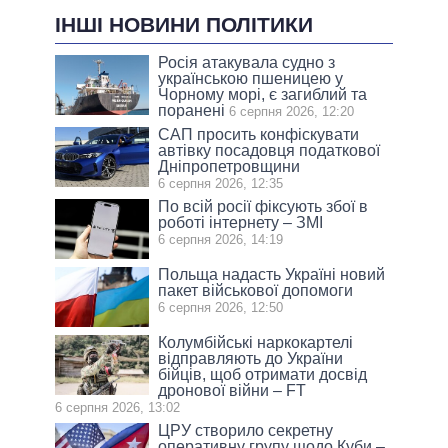
ІНШІ НОВИНИ ПОЛІТИКИ
Росія атакувала судно з
українською пшеницею у
Чорному морі, є загиблий та
поранені
6 серпня 2026, 12:20
САП просить конфіскувати
автівку посадовця податкової
Дніпропетровщини
6 серпня 2026, 12:35
По всій росії фіксують збої в
роботі інтернету – ЗМІ
6 серпня 2026, 14:19
Польща надасть Україні новий
пакет військової допомоги
6 серпня 2026, 12:50
Колумбійські наркокартелі
відправляють до України
бійців, щоб отримати досвід
дронової війни – FT
6 серпня 2026, 13:02
ЦРУ створило секретну
оперативну групу щодо Куби –