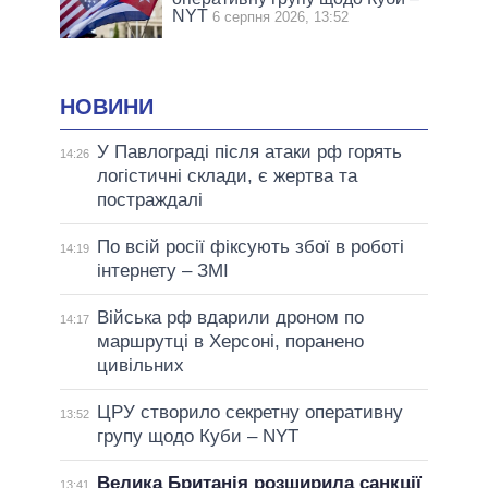
NYT
6 серпня 2026, 13:52
НОВИНИ
У Павлограді після атаки рф горять
14:26
логістичні склади, є жертва та
постраждалі
По всій росії фіксують збої в роботі
14:19
інтернету – ЗМІ
Війська рф вдарили дроном по
14:17
маршрутці в Херсоні, поранено
цивільних
ЦРУ створило секретну оперативну
13:52
групу щодо Куби – NYT
Велика Британія розширила санкції
13:41