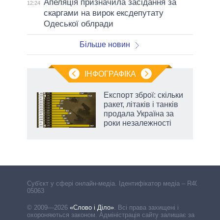
Апеляція призначила засідання за
12:24
скаргами на вирок ексдепутату
Одеської облради
Більше новин
ІНФОГРАФІКА
Експорт зброї: скільки
 за
ракет, літаків і танків
асть
продала Україна за
роки незалежності
Cуб'єкт у сфері онлайн-медіа. Ідентифікатор медіа – R40-
05063
© 2009—2026
«Слово і Діло»
.
Всі права захищені і
охороняються законом. Адміністрація сайту залишає за