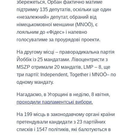
збережеться, Орбан фактично матиме
підтримку 135 депутатів, оскільки ще один
«незалежний» депутат, обраний від
німецькомовної меншини (MNOÖ), є
лояльним до «Фідес» і напевно
голосуватиме за проурядові проекти.
На другому місці – праворадикальна партія
Йоббік із 25 мандатами. Лівоцентристи з
MSZP отримали 20 мандатів, LMP – 8, ще
три партії: Independent, Together і MNOÖ– по
одному мандату.
Нагадаємо, в Угорщині в неділю, 8 квітня,
проходили парламентські вибори.
На 199 місць в законодавчому органі країни
претендували кандидати з 23 партійних
списків і 1547 політиків, які балотуються в