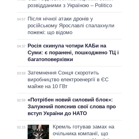
розвідданими з Україною – Politico
Після нічної атаки дронів у
04:57
російському Ярославлі спалахнули
пожежі: що відомо
Росія скинула чотири КАБи на
04:37
Суми: є поранені, пошкоджено ТЦ і
багатоповерхівки
Затемнення Сонця скоротить
03:59
виробництво електроенергії в ЄС
майже на 10 ГВт
«Потрібен новий силовий блок»:
02:59
Залужний пояснив свої слова про
вступ України до НАТО
Кремль готував замах на
02:15
очільника компанії, що