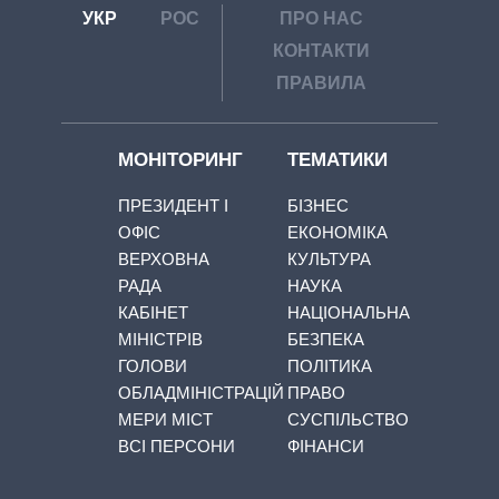
УКР
РОС
ПРО НАС
КОНТАКТИ
ПРАВИЛА
МОНІТОРИНГ
ТЕМАТИКИ
ПРЕЗИДЕНТ І
БІЗНЕС
ОФІС
ЕКОНОМІКА
ВЕРХОВНА
КУЛЬТУРА
РАДА
НАУКА
КАБІНЕТ
НАЦІОНАЛЬНА
МІНІСТРІВ
БЕЗПЕКА
ГОЛОВИ
ПОЛІТИКА
ОБЛАДМІНІСТРАЦІЙ
ПРАВО
МЕРИ МІСТ
СУСПІЛЬСТВО
ВСІ ПЕРСОНИ
ФІНАНСИ