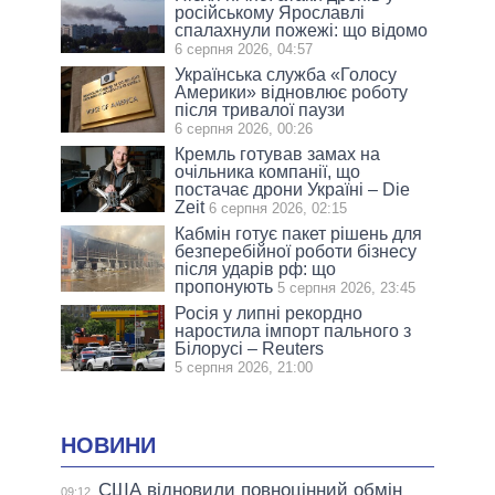
російському Ярославлі
спалахнули пожежі: що відомо
6 серпня 2026, 04:57
Українська служба «Голосу
Америки» відновлює роботу
після тривалої паузи
6 серпня 2026, 00:26
Кремль готував замах на
очільника компанії, що
постачає дрони Україні – Die
Zeit
6 серпня 2026, 02:15
Кабмін готує пакет рішень для
безперебійної роботи бізнесу
після ударів рф: що
пропонують
5 серпня 2026, 23:45
Росія у липні рекордно
наростила імпорт пального з
Білорусі – Reuters
5 серпня 2026, 21:00
НОВИНИ
США відновили повноцінний обмін
09:12