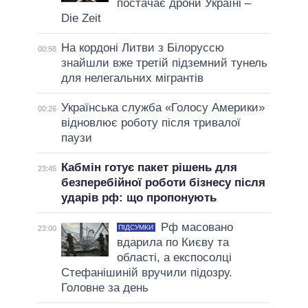
постачає дрони Україні –
Die Zeit
На кордоні Литви з Білоруссю
00:58
знайшли вже третій підземний тунель
для нелегальних мігрантів
Українська служба «Голосу Америки»
00:26
відновлює роботу після тривалої
паузи
Кабмін готує пакет рішень для
23:45
безперебійної роботи бізнесу після
ударів рф: що пропонують
Рф масовано
ПІДСУМКИ
23:00
вдарила по Києву та
області, а експосолці
Стефанішиній вручили підозру.
Головне за день