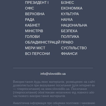
ПРЕЗИДЕНТ І
БІЗНЕС
ОФІС
ЕКОНОМІКА
ВЕРХОВНА
КУЛЬТУРА
РАДА
НАУКА
КАБІНЕТ
НАЦІОНАЛЬНА
МІНІСТРІВ
БЕЗПЕКА
ГОЛОВИ
ПОЛІТИКА
ОБЛАДМІНІСТРАЦІЙ
ПРАВО
МЕРИ МІСТ
СУСПІЛЬСТВО
ВСІ ПЕРСОНИ
ФІНАНСИ
info@slovoidilo.ua
Використання будь-яких матеріалів, розміщених на сайті,
дозволяється при вказуванні посилання (для інтернет-видань
— гіперпосилання) на www.slovoidilo.ua. Посилання
(гіперпосилання) обов’язкове незалежно від повного або
часткового використання матеріалів.
Аналітична інформація про обіцянки політиків і чиновників,