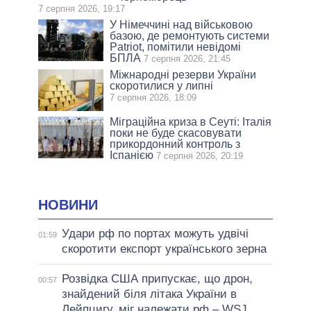
7 серпня 2026, 19:17
У Німеччині над військовою
базою, де ремонтують системи
Patriot, помітили невідомі
БПЛА
7 серпня 2026, 21:45
Міжнародні резерви України
скоротилися у липні
7 серпня 2026, 18:09
Міграційна криза в Сеуті: Італія
поки не буде скасовувати
прикордонний контроль з
Іспанією
7 серпня 2026, 20:19
НОВИНИ
Удари рф по портах можуть удвічі
01:59
скоротити експорт українського зерна
Розвідка США припускає, що дрон,
00:57
знайдений біля літака України в
Лейпцигу, міг належати рф – WSJ