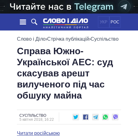
УКР
РОС
НОВИНИ
Слово і Діло
›
Стрічка публікацій
›
Суспільство
Справа Южно-
ОБIЦЯНКИ
СТРІЧКА
ПОЛІТИКА
Української АЕС: суд
ПОДІЇ
ЕКОНОМІКА
ПОЛIТИКИ
скасував арешт
СТАТТІ
СУСПІЛЬСТВО
ІНФОГРАФІКА
ДУМКИ
СВІТ
УСІ ПОЛІТИКИ
вилученого під час
ОГЛЯДИ
ПРЕЗИДЕНТ І ОФІС
обшуку майна
ВІДЕО
ДАЙДЖЕСТИ
ВЕРХОВНА РАДА
ПІДТРИМАТИ
КАБІНЕТ МІНІСТРІВ
ГОЛОВИ ОБЛАДМІНІСТРАЦІЙ
СУСПІЛЬСТВО
ПОРІВНЯННЯ ПОЛІТИКІВ
5 квітня 2018, 16:22
МЕРИ МІСТ
Читати російською
ВСІ ПЕРСОНИ