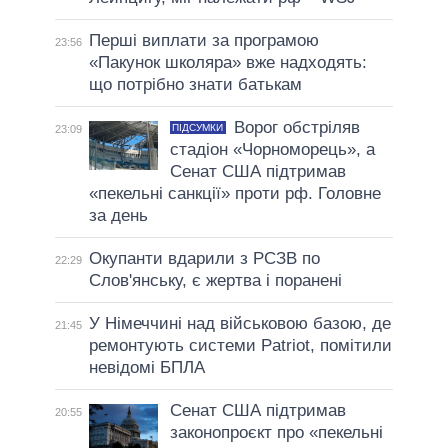
Перші виплати за програмою
23:56
«Пакунок школяра» вже надходять:
що потрібно знати батькам
Ворог обстріляв
ПІДСУМКИ
23:09
стадіон «Чорноморець», а
Сенат США підтримав
«пекельні санкції» проти рф. Головне
за день
Окупанти вдарили з РСЗВ по
22:29
Слов'янську, є жертва і поранені
У Німеччині над військовою базою, де
21:45
ремонтують системи Patriot, помітили
невідомі БПЛА
Сенат США підтримав
20:55
законопроєкт про «пекельні