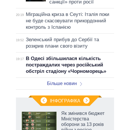
санкції» проти росії
Міграційна криза в Сеуті: Італія поки
20:19
не буде скасовувати прикордонний
контроль з Іспанією
Зеленський прибув до Сербії та
19:52
розкрив плани свого візиту
В Одесі збільшилася кількість
19:17
постраждалих через російський
обстріл стадіону «Чорноморець»
Більше новин
ІНФОГРАФІКА
 5
Як змінився бюджет
вго
Міністерства
оборони за 13 років
війни з росією