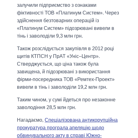
залучили підприємство з ознаками
фіктивності ТОВ «Платинум Систем». Через
здійснення безтоварних операцій із
«Платинум Систем» підозрювані вивели в
тінь і заволоділи 9,3 млн грн.
Також розслідується закупівля в 2012 році
щитів КТПСН у ПрАТ «Уніс–Центр».
Стверджується, що ціна також була
завищена, й підозрювані з використання
фірми-посередника ТОВ «Ремтех-Проект»
вивели в тінь і заволоділи 19,2 млн грн.
Таким чином, у сумі йдеться про незаконне
заволодіння 28,5 млн грн.
Нагадаємо,
Спеціалізована антикорупційна
прокуратура програла апеляцію щодо
обвинувального акту в справі Южно-