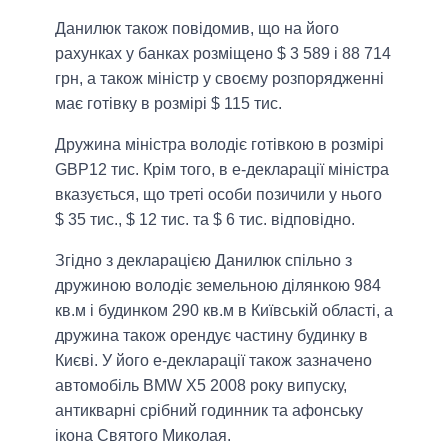
Данилюк також повідомив, що на його
рахунках у банках розміщено $ 3 589 і 88 714
грн, а також міністр у своєму розпорядженні
має готівку в розмірі $ 115 тис.
Дружина міністра володіє готівкою в розмірі
GBP12 тис. Крім того, в е-декларації міністра
вказується, що треті особи позичили у нього
$ 35 тис., $ 12 тис. та $ 6 тис. відповідно.
Згідно з декларацією Данилюк спільно з
дружиною володіє земельною ділянкою 984
кв.м і будинком 290 кв.м в Київській області, а
дружина також орендує частину будинку в
Києві. У його е-декларації також зазначено
автомобіль BMW Х5 2008 року випуску,
антикварні срібний годинник та афонську
ікона Святого Миколая.