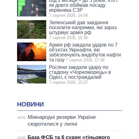
Від 1 місяця – до 5 років: хто і
як довго обіймав посаду
керівника СЗР
7 серпня 2026, 14:44
Зеленський дав завдання
посилити напрямки, які зараз
штурмує армія рф
7 серпня 2026, 15:36
Армія рф завдала ударів по 7
об'єктах Укрнафти, які
забезпечують видобуток нафти
та газу
7 серпня 2026, 17:38
Росіяни завдали удару по
стадіону «Чорноморець» в
Одесі, є постраждалий
7 серпня 2026, 15:57
НОВИНИ
Міжнародні резерви України
18:09
скоротилися у липні
База ФСБ та 6 суден «тіньового
18:05