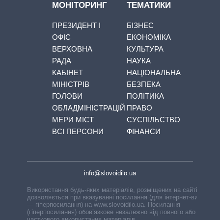
МОНІТОРИНГ
ТЕМАТИКИ
ПРЕЗИДЕНТ І
БІЗНЕС
ОФІС
ЕКОНОМІКА
ВЕРХОВНА
КУЛЬТУРА
РАДА
НАУКА
КАБІНЕТ
НАЦІОНАЛЬНА
МІНІСТРІВ
БЕЗПЕКА
ГОЛОВИ
ПОЛІТИКА
ОБЛАДМІНІСТРАЦІЙ
ПРАВО
МЕРИ МІСТ
СУСПІЛЬСТВО
ВСІ ПЕРСОНИ
ФІНАНСИ
info@slovoidilo.ua
Використання будь-яких матеріалів, розміщених на сайті,
дозволяється при вказуванні посилання (для інтернет-видань
— гіперпосилання) на www.slovoidilo.ua. Посилання
(гіперпосилання) обов’язкове незалежно від повного або
часткового використання матеріалів.