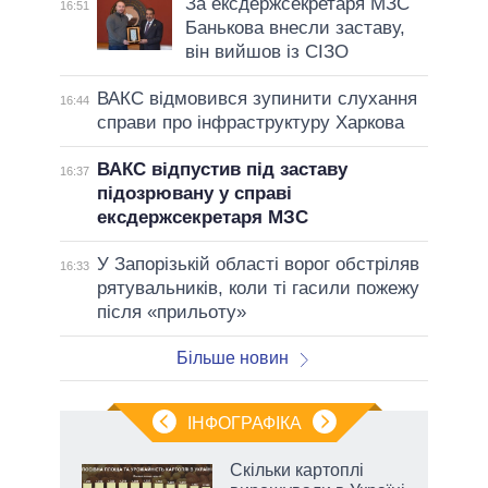
За ексдержсекретаря МЗС
16:51
Банькова внесли заставу,
він вийшов із СІЗО
ВАКС відмовився зупинити слухання
16:44
справи про інфраструктуру Харкова
ВАКС відпустив під заставу
16:37
підозрювану у справі
ексдержсекретаря МЗС
У Запорізькій області ворог обстріляв
16:33
рятувальників, коли ті гасили пожежу
після «прильоту»
Більше новин
ІНФОГРАФІКА
Скільки картоплі