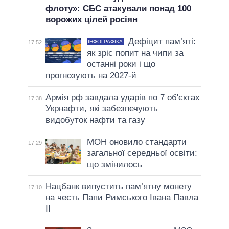
флоту»: СБС атакували понад 100
ворожих цілей росіян
Дефіцит пам’яті:
ІНФОГРАФІКА
17:52
як зріс попит на чипи за
останні роки і що
прогнозують на 2027-й
Армія рф завдала ударів по 7 об'єктах
17:38
Укрнафти, які забезпечують
видобуток нафти та газу
МОН оновило стандарти
17:29
загальної середньої освіти:
що змінилось
Нацбанк випустить пам’ятну монету
17:10
на честь Папи Римського Івана Павла
II