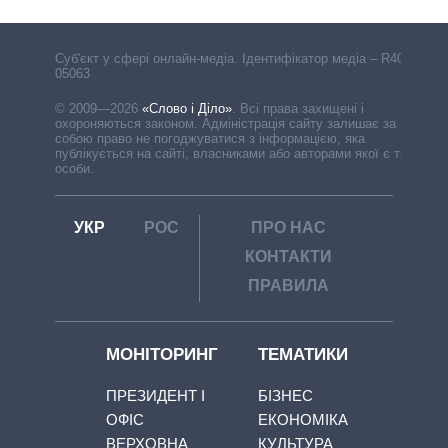
Cуб'єкт у сфері онлайн-медіа. Ідентифікатор медіа – R40-
05063
© 2009—2026
«Слово і Діло»
.
Всі права захищені і
охороняються законом. Адміністрація сайту залишає за
собою право не погоджуватися з інформацією, яка
публікується на сайті, власниками або авторами якої є треті
особи.
УКР
РОС
ПРО НАС
КОНТАКТИ
ПРАВИЛА
МОНІТОРИНГ
ТЕМАТИКИ
ПРЕЗИДЕНТ І
БІЗНЕС
ОФІС
ЕКОНОМІКА
ВЕРХОВНА
КУЛЬТУРА