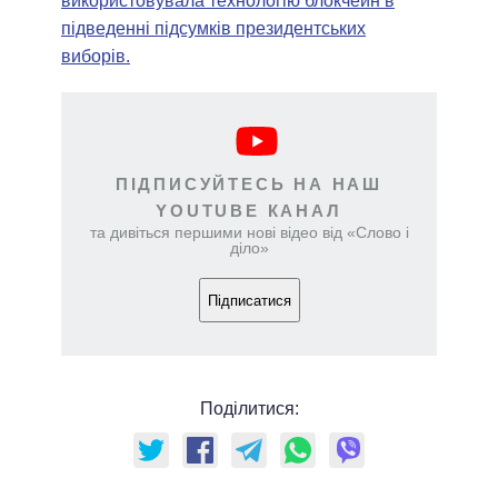
використовувала технологію блокчейн в
підведенні підсумків президентських
виборів.
ПІДПИСУЙТЕСЬ НА НАШ
YOUTUBE КАНАЛ
та дивіться першими нові відео від «Слово і
діло»
Підписатися
Поділитися: