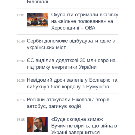
Білопіллі
Окупанти отримали вказівку
17:01
на «вільне полювання» на
Херсонщині – ОВА
Сербія допоможе відбудувати одне з
16:48
українських міст
ЄС виділив додаткові 30 млн євро на
16:42
підтримку енергетики України
Невідомий дрон залетів у Болгарію та
16:36
вибухнув біля кордону з Румунією
Росіяни атакували Нікополь: згорів
16:16
автобус, загинув водій
«Буде складна зима»:
16:05
Вучич не вірить, що війна в
Україні завершиться