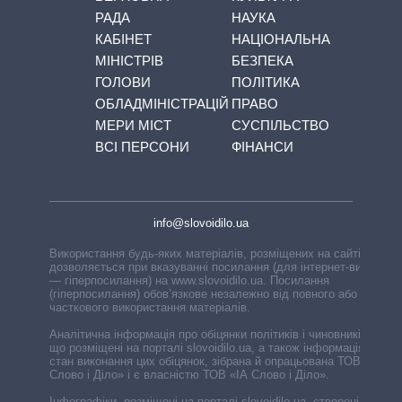
РАДА
НАУКА
КАБІНЕТ
НАЦІОНАЛЬНА
МІНІСТРІВ
БЕЗПЕКА
ГОЛОВИ
ПОЛІТИКА
ОБЛАДМІНІСТРАЦІЙ
ПРАВО
МЕРИ МІСТ
СУСПІЛЬСТВО
ВСІ ПЕРСОНИ
ФІНАНСИ
info@slovoidilo.ua
Використання будь-яких матеріалів, розміщених на сайті,
дозволяється при вказуванні посилання (для інтернет-видань
— гіперпосилання) на www.slovoidilo.ua. Посилання
(гіперпосилання) обов’язкове незалежно від повного або
часткового використання матеріалів.
Аналітична інформація про обіцянки політиків і чиновників,
що розміщені на порталі slovoidilo.ua, а також інформація про
стан виконання цих обіцянок, зібрана й опрацьована ТОВ «ІА
Слово і Діло» і є власністю ТОВ «ІА Слово і Діло».
Інфографіки, розміщені на порталі slovoidilo.ua, створені ГО