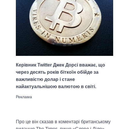
Керівник Twitter Джек Дорсі вважає, що
через десять років біткоїн обійде за
важливістю долар і стане
найактуальнішою валютою в світі.
Про це він сказав в коментарі британському
виданню The Times, пише «Слово і Діло».