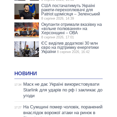
США постачатимуть Україні
ракети-перехоплювачі для
Patriot щомісяця – Зеленський
8 серпня 2026, 14:39
Окупанти отримали вказівку на
«вільне полювання» на
Херсонщині – ОВА
8 серпня 2026, 17:01
ЄС виділив додаткові 30 млн
євро на підтримку енергетики
України
8 серпня 2026, 16:42
НОВИНИ
Маск не дає Україні використовувати
17:34
Starlink для ударів по рф і закликає до
угоди
На Сумщині помер чоловік, поранений
17:27
внаслідок ворожої атаки на ринок в