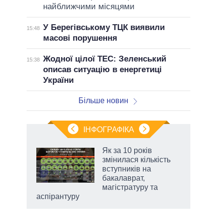
найближчими місяцями
У Берегівському ТЦК виявили
15:48
масові порушення
Жодної цілої ТЕС: Зеленський
15:38
описав ситуацію в енергетиці
України
Більше новин
ІНФОГРАФІКА
Як за 10 років
раїні
змінилася кількість
ої
вступників на
бакалаврат,
магістратуру та
аспірантуру