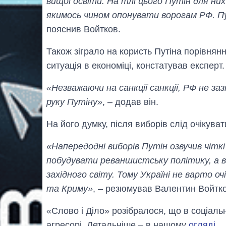
вищої освіти. На тлі цього Путін для ни
якимось чином опонувати ворогам РФ. Пу
пояснив Войтков.
Також зіграло на користь Путіна порівнян
ситуація в економіці, констатував експерт.
«Незважаючи на санкції санкції, РФ не з
руку Путіну»
, – додав він.
На його думку, після виборів слід очікува
«Напередодні виборів Путін озвучив чітк
побудувати реваншистську політику, а в
західного світу. Тому Україні не варто 
та Криму»
, – резюмував Валентин Войтко
«Слово і Діло» розібралося, що в соціаль
агресорі. Детальніше – в нашому
огляді
.