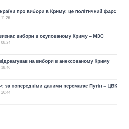
країни про вибори в Криму: це політичний фарс
 11:26
визнає вибори в окупованому Криму – МЗС
 08:24
ідреагував на вибори в анексованому Криму
 19:40
: за попередніми даними перемагає Путін – ЦВК
 20:44