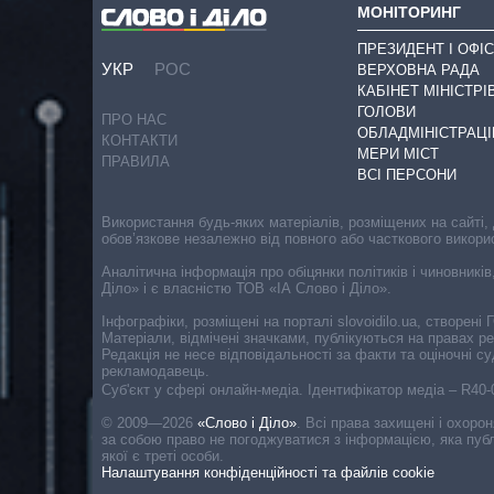
МОНІТОРИНГ
ПРЕЗИДЕНТ І ОФІС
УКР
РОС
ВЕРХОВНА РАДА
КАБІНЕТ МІНІСТРІ
ГОЛОВИ
ПРО НАС
ОБЛАДМІНІСТРАЦІ
КОНТАКТИ
МЕРИ МІСТ
ПРАВИЛА
ВСІ ПЕРСОНИ
Використання будь-яких матеріалів, розміщених на сайті,
обов’язкове незалежно від повного або часткового викори
Аналітична інформація про обіцянки політиків і чиновників
Діло» і є власністю ТОВ «ІА Слово і Діло».
Інфографіки, розміщені на порталі slovoidilo.ua, створен
Матеріали, відмічені значками, публікуються на правах р
Редакція не несе відповідальності за факти та оціночні 
рекламодавець.
Cуб'єкт у сфері онлайн-медіа. Ідентифікатор медіа – R40
© 2009—2026
«Слово і Діло»
.
Всі права захищені і охоро
за собою право не погоджуватися з інформацією, яка публ
якої є треті особи.
Налаштування конфіденційності та файлів cookie