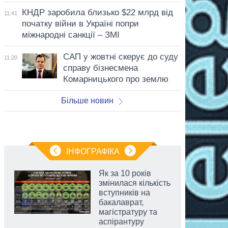
КНДР заробила близько $22 млрд від
11:41
початку війни в Україні попри
міжнародні санкції – ЗМІ
САП у жовтні скерує до суду
11:20
справу бізнесмена
Комарницького про землю
Більше новин
ІНФОГРАФІКА
Як за 10 років
змінилася кількість
вступників на
бакалаврат,
магістратуру та
аспірантуру