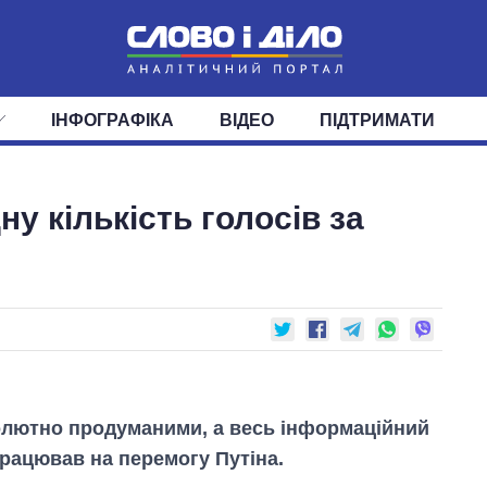
ІНФОГРАФІКА
ВІДЕО
ПІДТРИМАТИ
ІС
СТРІЧКА
ВЕРХОВНА РАДА
ПОДІЇ
СТАТТІ
КАБІНЕТ МІНІСТРІВ
ДУМКИ
ОГЛЯДИ
ГОЛОВИ ОБЛАДМІНІСТРА
ДАЙДЖЕСТИ
у кількість голосів за
ПОЛІТИКА
ДЕПУТАТИ
ЕКОНОМІКА
КОМІТЕТИ
СУСПІЛЬСТВО
ФРАКЦІЇ
ОКРУГИ
СВІТ
лютно продуманими, а весь інформаційний
рацював на перемогу Путіна.