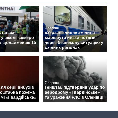
7 серпня
 сталася
«Укрзалізниця» змінила
 у школі, семеро
маршрути низки потягів
та щонайменше 15
через безпекову ситуацію у
східних регіонах
7 серпня
ля серії вибухів
Генштаб підтвердив удар по
асштабна пожежа
аеродрому «Гвардійське»
мі «Гвардійське»
та ураження РЛС в Оленівці