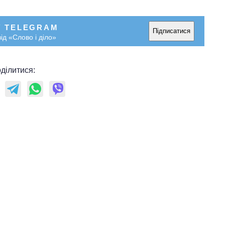
У TELEGRAM
Підписатися
ід «Слово і діло»
ділитися: