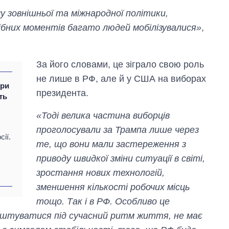
у зовнішньої та міжнародної політики,
ібних моментів багато людей мобілізувалися»
,
За його словами, це зіграло свою роль
не лише в РФ, але й у США на виборах
ори
президента.
ть
«Тоді велика частина виборців
проголосували за Трампа лише через
ії.
те, що вони мали застереження з
приводу швидкої зміни ситуації в світі,
зростання нових технологій,
Як зросли тарифи
на холодну воду у
зменшення кількості робочих місць
містах України на
тощо. Так і в РФ. Особливо це
початок серпня
лаштуватися під сучасний ритм життя, не має