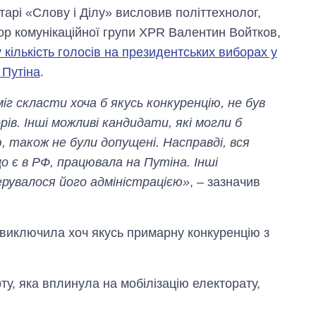
тарі «Слову і Ділу» висловив політтехнолог,
ор комунікаційної групи XPR Валентин Войтков,
 кількість голосів на президентських виборах у
Путіна
.
іг скласти хоча б якусь конкуренцію, не був
ів. Інші можливі кандидати, які могли б
 також не були допущені. Насправді, вся
 є в РФ, працювала на Путіна. Інші
ерувалося його адміністрацією»
, – зазначив
 виключила хоч якусь примарну конкуренцію з
арту, яка вплинула на мобілізацію електорату,