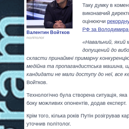
Таку думку в комен
виконавчий директ
оцінюючи
рекордну
РФ за Володимира 
Валентин Войтков
політолог
«Навальний, який м
допущений до вибор
скласти принаймні примарну конкуренцію,
медійна та пропагандистська машина, що
кандидати не мали доступу до неї, все к
Войтков.
Технологічно була створена ситуація, яка
боку можливих опонентів, додав експерт.
Крім того, кілька років Путін розігрував к
уточнив політолог.