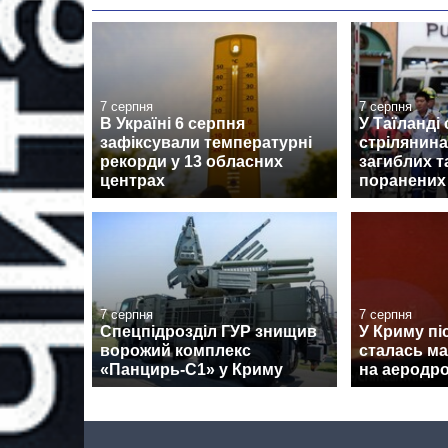
7 серпня
7 серпня
В Україні 6 серпня
У Таїланді
зафіксували температурні
стрілянина
рекорди у 13 обласних
загиблих 
центрах
поранених
7 серпня
7 серпня
Спецпідрозділ ГУР знищив
У Криму піс
ворожий комплекс
сталась м
«Панцирь-С1» у Криму
на аеродро