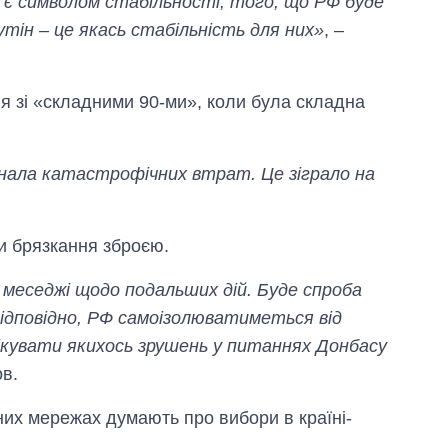
х є символом стабільності, того, що РФ буде
тін – це якась стабільність для них»
, –
ня зі «складними 90-ми», коли була складна
азнала катастрофічних втрат. Це зіграло на
ти брязкання зброєю.
і меседжі щодо подальших дій. Буде спроба
ідповідно, РФ самоізолюватиметься від
очікувати якихось зрушень у питаннях Донбасу
в.
них мережах думають про вибори в країні-