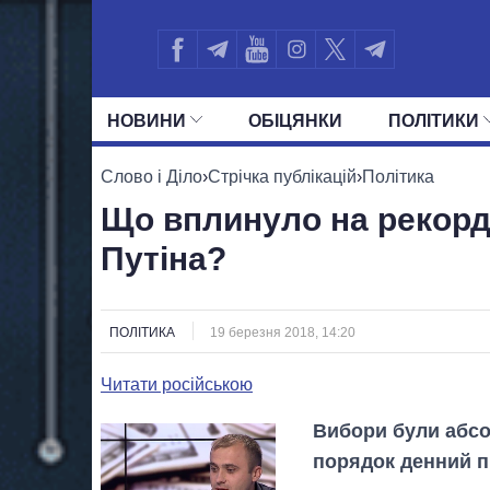
НОВИНИ
ОБIЦЯНКИ
ПОЛIТИКИ
УСІ ПОЛІТИКИ
ПРЕЗИДЕНТ І ОФ
Слово і Діло
›
Стрічка публікацій
›
Політика
Що вплинуло на рекордн
Путіна?
ПОЛІТИКА
19 березня 2018, 14:20
Читати російською
Вибори були абсо
порядок денний п