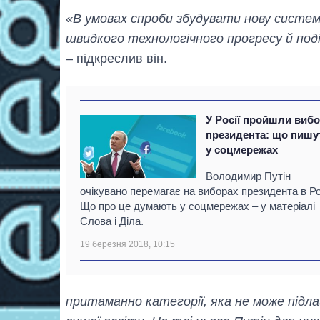
«В умовах спроби збудувати нову систем
швидкого технологічного прогресу й под
– підкреслив він.
У Росії пройшли виб
президента: що пишу
у соцмережах
Володимир Путін
очікувано перемагає на виборах президента в Рос
Що про це думають у соцмережах – у матеріалі
Слова і Діла.
19 березня 2018, 10:15
притаманно категорії, яка не може під