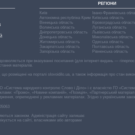
РЕГІОНИ
Київ
Івано-Франківська обл
Автономна республіка Крим
Київська область
Вінницька область
Кіровоградська област
В
Волинська область
Луганська область
Дніпропетровська область
Львівська область
Й
Донецька область
Миколаївська область
Житомирська область
Одеська область
Закарпатська область
Полтавська область
Запорізька область
Рівненська область
 дозволяється при вказуванні посилання (для інтернет-видань — гіперпоси
стання матеріалів.
, що розміщені на порталі slovoidilo.ua, а також інформація про стан вик
і ГО «Система народного контролю Слово і Діло» і є власністю ГО «Систе
еклами: «Промо», «Новини компаній», «Позиція», «Партнерський матеріал
судження, оприлюднені у рекламних матеріалах. Згідно з українським зак
-05063
няються законом. Адміністрація сайту залишає
ікується на сайті, власниками або авторами