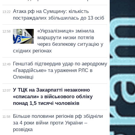
Атака рф на Сумщину: кількість
13:22
постраждалих збільшилась до 13 осіб
«Укрзалізниця» змінила
12:58
маршрути низки потягів
через безпекову ситуацію у
східних регіонах
Генштаб підтвердив удар по аеродрому
12:49
«Гвардійське» та ураження РЛС в
Оленівці
У ТЦК на Закарпатті незаконно
12:07
«списали» з військового обліку
понад 1,5 тисячі чоловіків
Більше половини регіонів рф збідніли
11:58
за 4 роки війни проти України –
розвідка