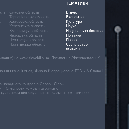
ТЕМАТИКИ
асть
Сумська область
Бізнес
Тернопільська область
Економіка
ь
Харківська область
Культура
Херсонська область
Наука
Хмельницька область
Національна безпека
Черкаська область
Політика
Чернівецька область
Право
Чернігівська область
Суспільство
Фінанси
лання) на www.slovoidilo.ua. Посилання (гіперпосилання)
онання цих обіцянок, зібрана й опрацьована ТОВ «ІА Слово і
ма народного контролю Слово і Діло».
», «Спецпроєкт», «За підтримки».
онодавством відповідальність за зміст реклами несе