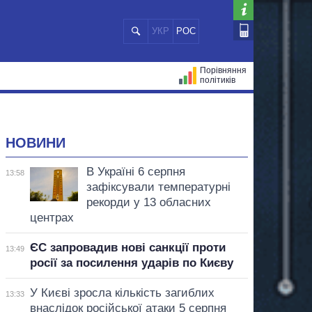
УКР
РОС
Порівняння
політиків
ЦІЙ
МЕРИ МІСТ
ВСІ ПЕРСОНИ
НОВИНИ
В Україні 6 серпня
13:58
зафіксували температурні
рекорди у 13 обласних
центрах
ЄС запровадив нові санкції проти
13:49
росії за посилення ударів по Києву
У Києві зросла кількість загиблих
13:33
внаслідок російської атаки 5 серпня