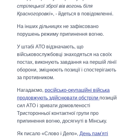
стрілецької зброї вів вогонь біля
Красногоровкі
», - йдеться в повідомленні.
На інших дільницях не зафіксовано
порушень режиму припинення вогню.
У штабі АТО відзначають, що
військовослужбовці знаходяться на своїх
постах, виконують завдання на першій лінії
оборони, зміцнюють позиції і спостерігають
за противником.
Нагадаємо,
російсько-окупаційні війська
продовжують здійснювати обстріли
позицій
сил АТО і зривати домовленості
Тристоронньої контактної групи про
припинення вогню, досягнуті в Мінську.
Як писало «Слово і Дело»,
День пам'яті