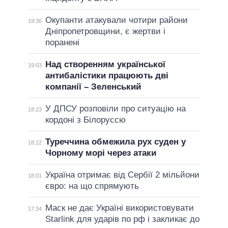
Окупанти атакували чотири райони
19:36
Дніпропетровщини, є жертви і
поранені
Над створенням української
19:03
антибалістики працюють дві
компанії – Зеленський
У ДПСУ розповіли про ситуацію на
18:23
кордоні з Білоруссю
Туреччина обмежила рух суден у
18:12
Чорному морі через атаки
Україна отримає від Сербії 2 мільйони
18:01
євро: на що спрямують
Маск не дає Україні використовувати
17:34
Starlink для ударів по рф і закликає до