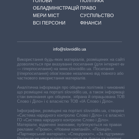
ГОЛОВИ
ПОЛІТИКА
ОБЛАДМІНІСТРАЦІЙ
ПРАВО
МЕРИ МІСТ
СУСПІЛЬСТВО
ВСІ ПЕРСОНИ
ФІНАНСИ
info@slovoidilo.ua
Використання будь-яких матеріалів, розміщених на сайті,
дозволяється при вказуванні посилання (для інтернет-видань
— гіперпосилання) на www.slovoidilo.ua. Посилання
(гіперпосилання) обов’язкове незалежно від повного або
часткового використання матеріалів.
Аналітична інформація про обіцянки політиків і чиновників,
що розміщені на порталі slovoidilo.ua, а також інформація про
стан виконання цих обіцянок, зібрана й опрацьована ТОВ «ІА
Слово і Діло» і є власністю ТОВ «ІА Слово і Діло».
Інфографіки, розміщені на порталі slovoidilo.ua, створені ГО
«Система народного контролю Слово і Діло» і є власністю
ГО «Система народного контролю Слово і Діло».
Матеріали, відмічені значками, публікуються на правах
реклами: «Промо», «Новини компаній», «Позиція»,
«Партнерський матеріал», «Спецпроєкт», «За підтримки».
Редакція не несе відповідальності за факти та оціночні