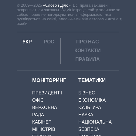
© 2009—2026
«Слово і Діло»
.
Всі права захищені і
охороняються законом. Адміністрація сайту залишає за
собою право не погоджуватися з інформацією, яка
публікується на сайті, власниками або авторами якої є треті
особи.
УКР
РОС
ПРО НАС
КОНТАКТИ
ПРАВИЛА
МОНІТОРИНГ
ТЕМАТИКИ
ПРЕЗИДЕНТ І
БІЗНЕС
ОФІС
ЕКОНОМІКА
ВЕРХОВНА
КУЛЬТУРА
РАДА
НАУКА
КАБІНЕТ
НАЦІОНАЛЬНА
МІНІСТРІВ
БЕЗПЕКА