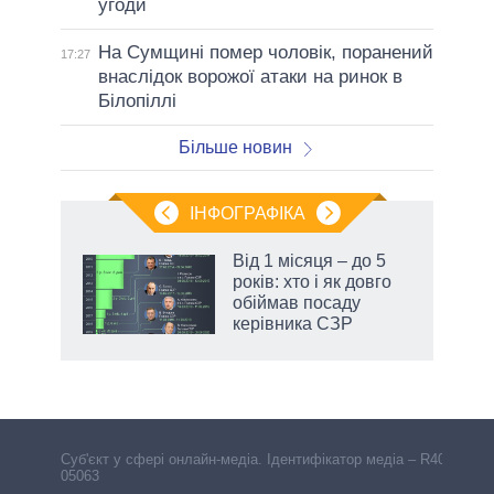
угоди
На Сумщині помер чоловік, поранений
17:27
внаслідок ворожої атаки на ринок в
Білопіллі
Більше новин
ІНФОГРАФІКА
Від 1 місяця – до 5
раїні
років: хто і як довго
ої
обіймав посаду
керівника СЗР
аспі
Cуб'єкт у сфері онлайн-медіа. Ідентифікатор медіа – R40-
05063