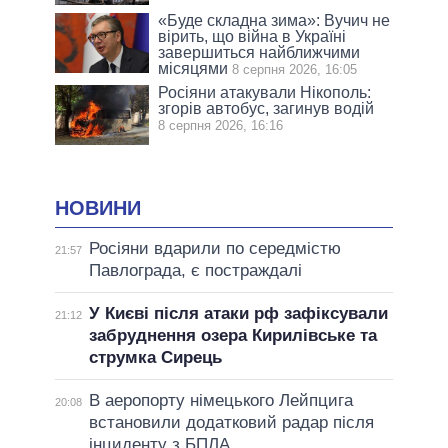
«Буде складна зима»: Вучич не
вірить, що війна в Україні
завершиться найближчими
місяцями
8 серпня 2026, 16:05
Росіяни атакували Нікополь:
згорів автобус, загинув водій
8 серпня 2026, 16:16
НОВИНИ
Росіяни вдарили по середмістю
21:57
Павлограда, є постраждалі
У Києві після атаки рф зафіксували
21:12
забруднення озера Кирилівське та
струмка Сирець
В аеропорту німецького Лейпцига
20:08
встановили додатковий радар після
інциденту з БПЛА