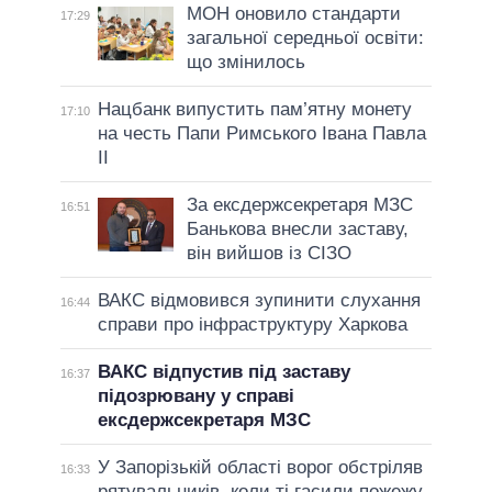
МОН оновило стандарти
17:29
загальної середньої освіти:
що змінилось
Нацбанк випустить пам’ятну монету
17:10
на честь Папи Римського Івана Павла
II
За ексдержсекретаря МЗС
16:51
Банькова внесли заставу,
він вийшов із СІЗО
ВАКС відмовився зупинити слухання
16:44
справи про інфраструктуру Харкова
ВАКС відпустив під заставу
16:37
підозрювану у справі
ексдержсекретаря МЗС
У Запорізькій області ворог обстріляв
16:33
рятувальників, коли ті гасили пожежу