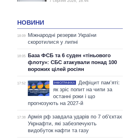
7 серпня 2026, 16:44
НОВИНИ
Міжнародні резерви України
18:09
скоротилися у липні
База ФСБ та 6 суден «тіньового
18:05
флоту»: СБС атакували понад 100
ворожих цілей росіян
Дефіцит пам’яті:
ІНФОГРАФІКА
17:52
як зріс попит на чипи за
останні роки і що
прогнозують на 2027-й
Армія рф завдала ударів по 7 об'єктах
17:38
Укрнафти, які забезпечують
видобуток нафти та газу