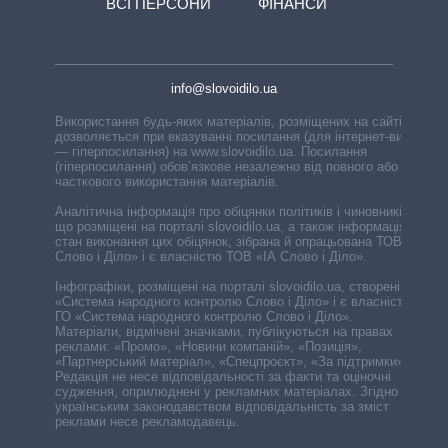
ВСІ ПЕРСОНИ
ФІНАНСИ
info@slovoidilo.ua
Використання будь-яких матеріалів, розміщених на сайті,
дозволяється при вказуванні посилання (для інтернет-видань
— гіперпосилання) на www.slovoidilo.ua. Посилання
(гіперпосилання) обов’язкове незалежно від повного або
часткового використання матеріалів.
Аналітична інформація про обіцянки політиків і чиновників,
що розміщені на порталі slovoidilo.ua, а також інформація про
стан виконання цих обіцянок, зібрана й опрацьована ТОВ «ІА
Слово і Діло» і є власністю ТОВ «ІА Слово і Діло».
Інфографіки, розміщені на порталі slovoidilo.ua, створені ГО
«Система народного контролю Слово і Діло» і є власністю
ГО «Система народного контролю Слово і Діло».
Матеріали, відмічені значками, публікуються на правах
реклами: «Промо», «Новини компаній», «Позиція»,
«Партнерський матеріал», «Спецпроєкт», «За підтримки».
Редакція не несе відповідальності за факти та оціночні
судження, оприлюднені у рекламних матеріалах. Згідно з
українським законодавством відповідальність за зміст
реклами несе рекламодавець.