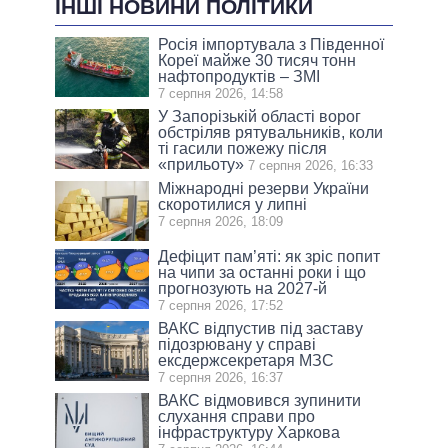
ІНШІ НОВИНИ ПОЛІТИКИ
Росія імпортувала з Південної
Кореї майже 30 тисяч тонн
нафтопродуктів – ЗМІ
7 серпня 2026, 14:58
У Запорізькій області ворог
обстріляв рятувальників, коли
ті гасили пожежу після
«прильоту»
7 серпня 2026, 16:33
Міжнародні резерви України
скоротилися у липні
7 серпня 2026, 18:09
Дефіцит пам’яті: як зріс попит
на чипи за останні роки і що
прогнозують на 2027-й
7 серпня 2026, 17:52
ВАКС відпустив під заставу
підозрювану у справі
ексдержсекретаря МЗС
7 серпня 2026, 16:37
ВАКС відмовився зупинити
слухання справи про
інфраструктуру Харкова