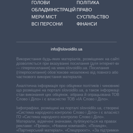
ГОЛОВИ
ПОЛІТИКА
ОБЛАДМІНІСТРАЦІЙ
ПРАВО
МЕРИ МІСТ
СУСПІЛЬСТВО
ВСІ ПЕРСОНИ
ФІНАНСИ
info@slovoidilo.ua
Використання будь-яких матеріалів, розміщених на сайті,
дозволяється при вказуванні посилання (для інтернет-видань
— гіперпосилання) на www.slovoidilo.ua. Посилання
(гіперпосилання) обов’язкове незалежно від повного або
часткового використання матеріалів.
Аналітична інформація про обіцянки політиків і чиновників,
що розміщені на порталі slovoidilo.ua, а також інформація про
стан виконання цих обіцянок, зібрана й опрацьована ТОВ «ІА
Слово і Діло» і є власністю ТОВ «ІА Слово і Діло».
Інфографіки, розміщені на порталі slovoidilo.ua, створені ГО
«Система народного контролю Слово і Діло» і є власністю
ГО «Система народного контролю Слово і Діло».
Матеріали, відмічені значками, публікуються на правах
реклами: «Промо», «Новини компаній», «Позиція»,
«Партнерський матеріал», «Спецпроєкт», «За підтримки».