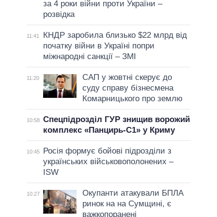
за 4 роки війни проти України –
розвідка
КНДР заробила близько $22 млрд від
11:41
початку війни в Україні попри
міжнародні санкції – ЗМІ
САП у жовтні скерує до
11:20
суду справу бізнесмена
Комарницького про землю
Спецпідрозділ ГУР знищив ворожий
10:58
комплекс «Панцирь-С1» у Криму
Росія формує бойові підрозділи з
10:45
українських військовополонених –
ISW
Окупанти атакували БПЛА
10:27
ринок на на Сумщині, є
важкопоранені