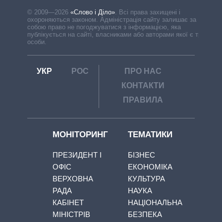
© 2009—2026
«Слово і Діло»
.
Всі права захищені і
охороняються законом. Адміністрація сайту залишає за
собою право не погоджуватися з інформацією, яка
публікується на сайті, власниками або авторами якої є треті
особи.
УКР
РОС
ПРО НАС
КОНТАКТИ
ПРАВИЛА
МОНІТОРИНГ
ТЕМАТИКИ
ПРЕЗИДЕНТ І
БІЗНЕС
ОФІС
ЕКОНОМІКА
ВЕРХОВНА
КУЛЬТУРА
РАДА
НАУКА
КАБІНЕТ
НАЦІОНАЛЬНА
МІНІСТРІВ
БЕЗПЕКА