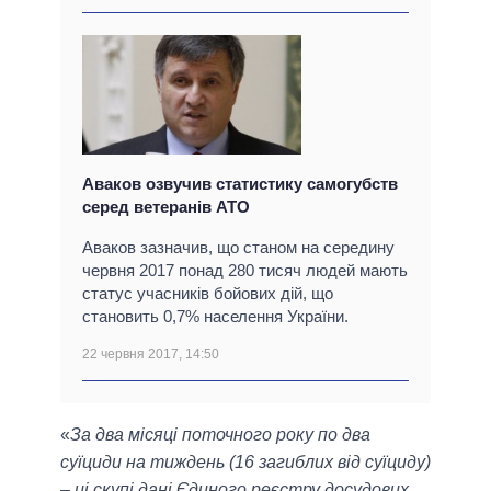
Аваков озвучив статистику самогубств
серед ветеранів АТО
Аваков зазначив, що станом на середину
червня 2017 понад 280 тисяч людей мають
статус учасників бойових дій, що
становить 0,7% населення України.
22 червня 2017, 14:50
«
За два місяці поточного року по два
суїциди на тиждень (16 загиблих від суїциду)
– ці скупі дані Єдиного реєстру досудових