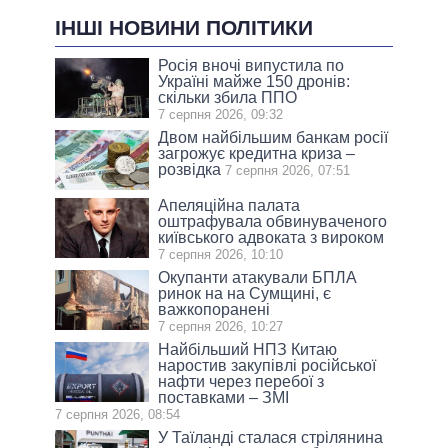
ІНШІ НОВИНИ ПОЛІТИКИ
Росія вночі випустила по
Україні майже 150 дронів:
скільки збила ППО
7 серпня 2026, 09:32
Двом найбільшим банкам росії
загрожує кредитна криза –
розвідка
7 серпня 2026, 07:51
Апеляційна палата
оштрафувала обвинуваченого
київського адвоката з вироком
7 серпня 2026, 10:10
Окупанти атакували БПЛА
ринок на на Сумщині, є
важкопоранені
7 серпня 2026, 10:27
Найбільший НПЗ Китаю
наростив закупівлі російської
нафти через перебої з
поставками – ЗМІ
7 серпня 2026, 08:54
У Таїланді сталася стрілянина