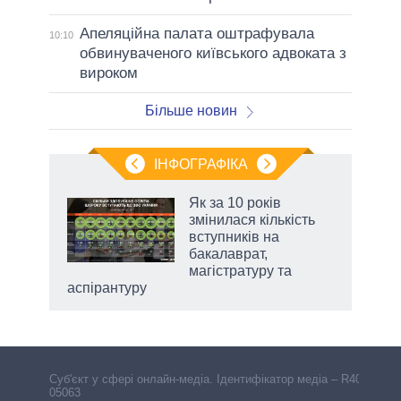
Апеляційна палата оштрафувала
10:10
обвинуваченого київського адвоката з
вироком
Більше новин
ІНФОГРАФІКА
Як за 10 років
раїні
змінилася кількість
ої
вступників на
бакалаврат,
магістратуру та
аспірантуру
Cуб'єкт у сфері онлайн-медіа. Ідентифікатор медіа – R40-
05063