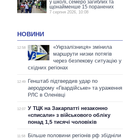
у школі, семеро загиблих та
щонайменше 15 поранених
7 серпня 2026, 10:08
НОВИНИ
«Укрзалізниця» змінила
12:58
маршрути низки потягів
через безпекову ситуацію у
східних регіонах
Генштаб підтвердив удар по
12:49
аеродрому «Гвардійське» та ураження
РЛС в Оленівці
У ТЦК на Закарпатті незаконно
12:07
«списали» з військового обліку
понад 1,5 тисячі чоловіків
Більше половини регіонів рф збідніли
11:58