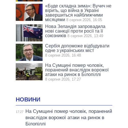
«Буде складна зима»: Вучич не
вірить, що війна в Україні
завершиться найближчими
місяцями
8 серпня 2026, 16:05
Нова Зеландія запровадила
нові санкції проти росії та її
союзників
8 серпня 2026, 13:49
Сербія допоможе відбудувати
одне з українських міст
8 серпня 2026, 16:48
На Сумщині помер чоловік,
поранений внаслідок ворожої
атаки на ринок в Білопіллі
8 серпня 2026, 17:27
НОВИНИ
На Сумщині помер чоловік, поранений
17:27
внаслідок ворожої атаки на ринок в
Білопіллі