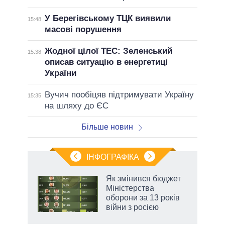
У Берегівському ТЦК виявили
15:48
масові порушення
Жодної цілої ТЕС: Зеленський
15:38
описав ситуацію в енергетиці
України
Вучич пообіцяв підтримувати Україну
15:35
на шляху до ЄС
Більше новин
ІНФОГРАФІКА
Як змінився бюджет
 за
Міністерства
асть
оборони за 13 років
війни з росією