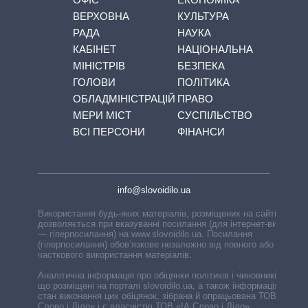
ВЕРХОВНА
КУЛЬТУРА
РАДА
НАУКА
КАБІНЕТ
НАЦІОНАЛЬНА
МІНІСТРІВ
БЕЗПЕКА
ГОЛОВИ
ПОЛІТИКА
ОБЛАДМІНІСТРАЦІЙ
ПРАВО
МЕРИ МІСТ
СУСПІЛЬСТВО
ВСІ ПЕРСОНИ
ФІНАНСИ
info@slovoidilo.ua
Використання будь-яких матеріалів, розміщених на сайті,
дозволяється при вказуванні посилання (для інтернет-видань
— гіперпосилання) на www.slovoidilo.ua. Посилання
(гіперпосилання) обов’язкове незалежно від повного або
часткового використання матеріалів.
Аналітична інформація про обіцянки політиків і чиновників,
що розміщені на порталі slovoidilo.ua, а також інформація про
стан виконання цих обіцянок, зібрана й опрацьована ТОВ «ІА
Слово і Діло» і є власністю ТОВ «ІА Слово і Діло».