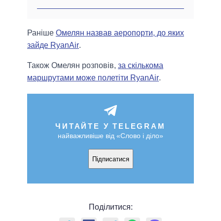
Раніше
Омелян назвав аеропорти, до яких
зайде RyanAir
.
Також Омелян розповів,
за скількома
маршрутами може полетіти RyanAir
.
ЧИТАЙТЕ У TELEGRAM
найважливіше від «Слово і діло»
Підписатися
Поділитися: