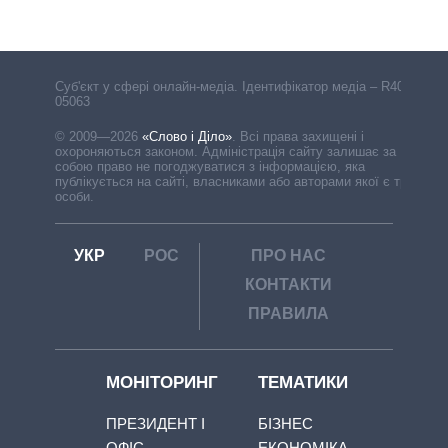
Cуб'єкт у сфері онлайн-медіа. Ідентифікатор медіа – R40-
05063
© 2009—2026
«Слово і Діло»
.
Всі права захищені і
охороняються законом. Адміністрація сайту залишає за
собою право не погоджуватися з інформацією, яка
публікується на сайті, власниками або авторами якої є треті
особи.
УКР
РОС
ПРО НАС
КОНТАКТИ
ПРАВИЛА
МОНІТОРИНГ
ТЕМАТИКИ
ПРЕЗИДЕНТ І
БІЗНЕС
ОФІС
ЕКОНОМІКА