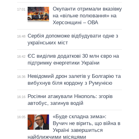
Окупанти отримали вказівку
17:01
на «вільне полювання» на
Херсонщині – ОВА
Сербія допоможе відбудувати одне з
16:48
українських міст
ЄС виділив додаткові 30 млн євро на
16:42
підтримку енергетики України
Невідомий дрон залетів у Болгарію та
16:36
вибухнув біля кордону з Румунією
Росіяни атакували Нікополь: згорів
16:16
автобус, загинув водій
«Буде складна зима»:
16:05
Вучич не вірить, що війна в
Україні завершиться
найближчими місяцями