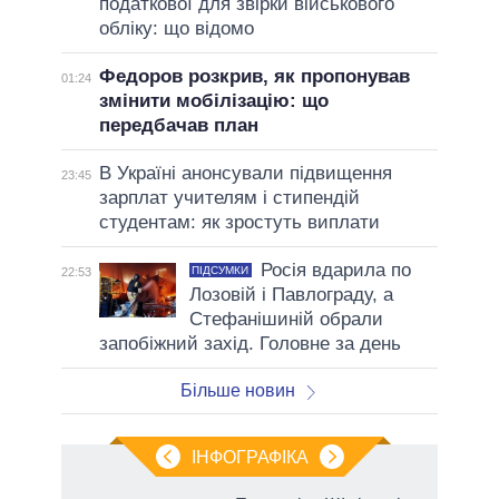
податкової для звірки військового
обліку: що відомо
Федоров розкрив, як пропонував
01:24
змінити мобілізацію: що
передбачав план
В Україні анонсували підвищення
23:45
зарплат учителям і стипендій
студентам: як зростуть виплати
Росія вдарила по
ПІДСУМКИ
22:53
Лозовій і Павлограду, а
Стефанішиній обрали
запобіжний захід. Головне за день
Більше новин
ІНФОГРАФІКА