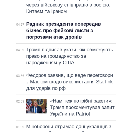
через військову співпрацю з росією,
Китаєм та Іраном
Радник президента попередив
04:57
бізнес про фейкові листи з
погрозами атак дронів
Трамп підписав укази, які обмежують
04:39
право на громадянство за
народженням у США
Федоров заявив, що веде переговори
03:56
з Маском щодо використання Starlink
для ударів по рф
«Нам теж потрібні ракети»:
02:59
Трамп прокоментував запит
України на Patriot
Міноборони отримає дані українців з
01:59