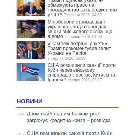
Трамп підписав укази, які
обмежують право на
громадянство за народженням
у США
7 серпня 2026, 04:39
Міноборони отримає дані
українців з податкової для
звірки військового обліку: що
відомо
7 серпня 2026, 01:59
«Нам теж потрібні ракети»:
Трамп прокоментував запит
України на Patriot
7 серпня 2026, 02:59
США розширили санкції проти
Куби через військову
співпрацю з росією, Китаєм та
Іраном
7 серпня 2026, 05:17
НОВИНИ
Двом найбільшим банкам росії
07:51
загрожує кредитна криза – розвідка
США розширили санкції проти Куби
05:17