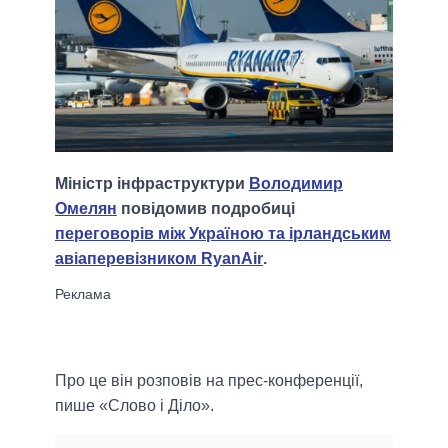
Міністр інфраструктури
Володимир
Омелян
повідомив подробиці
переговорів між Україною та ірландським
авіаперевізником RyanAir
.
Про це він розповів на прес-конференції,
пише «Слово і Діло».