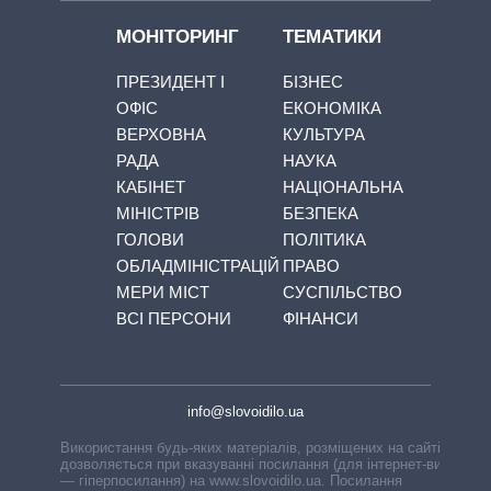
МОНІТОРИНГ
ТЕМАТИКИ
ПРЕЗИДЕНТ І
БІЗНЕС
ОФІС
ЕКОНОМІКА
ВЕРХОВНА
КУЛЬТУРА
РАДА
НАУКА
КАБІНЕТ
НАЦІОНАЛЬНА
МІНІСТРІВ
БЕЗПЕКА
ГОЛОВИ
ПОЛІТИКА
ОБЛАДМІНІСТРАЦІЙ
ПРАВО
МЕРИ МІСТ
СУСПІЛЬСТВО
ВСІ ПЕРСОНИ
ФІНАНСИ
info@slovoidilo.ua
Використання будь-яких матеріалів, розміщених на сайті,
дозволяється при вказуванні посилання (для інтернет-видань
— гіперпосилання) на www.slovoidilo.ua. Посилання