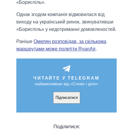
«Бориспіль».
Однак згодом компанія відмовилася від
виходу на український ринок, звинувативши
«Бориспіль» у недотриманні домовленостей.
Раніше
Омелян розповідав, за скількома
маршрутами може полетіти RyanAir
.
ЧИТАЙТЕ У TELEGRAM
найважливіше від «Слово і діло»
Підписатися
Поділитися: