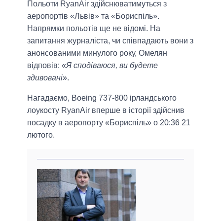
Польоти RyanAir здійснюватимуться з
аеропортів «Львів» та «Бориспіль».
Напрямки польотів ще не відомі. На
запитання журналіста, чи співпадають вони з
анонсованими минулого року, Омелян
відповів: «
Я сподіваюся, ви будете
здивовані
».
Нагадаємо, Boeing 737-800 ірландського
лоукосту RyanAir вперше в історії здійснив
посадку в аеропорту «Бориспіль» о 20:36 21
лютого.