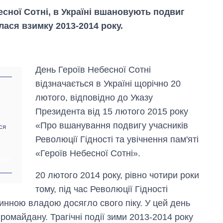
есної Сотні, в Україні вшановують подвиг
улася взимку 2013-2014 року.
День Героїв Небесної Сотні
відзначається в Україні щорічно 20
лютого, відповідно до Указу
Президента від 15 лютого 2015 року
«Про вшанування подвигу учасників
ся
Революції Гідності та увічнення пам'яті
«Героїв Небесної Сотні».
Вісім масованих
РХІВ
ударів по Україні
20 лютого 2014 року, рівно чотири роки
за літо: Київ та
область стали
тому, під час Революції Гідності
головною ціллю
инною владою досягло свого піку. У цей день
рф
вромайдану. Трагічні події зими 2013-2014 року