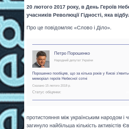
20 лютого 2017 року, в День Героїв Неб
учасників Революції Гідності, яка відб
Про це повідомляє «Слово і Діло».
Петро Порошенко
Народний депутат України
Порошенко пообіцяв, що за кілька років у Києві з'явить
меморіал героїв Небесної сотні
Сказано 15 лютого 2018 р.
Статус обіцянки:
А
протистояння між українським народом і ч
загинуло найбільша кількість активістів Є