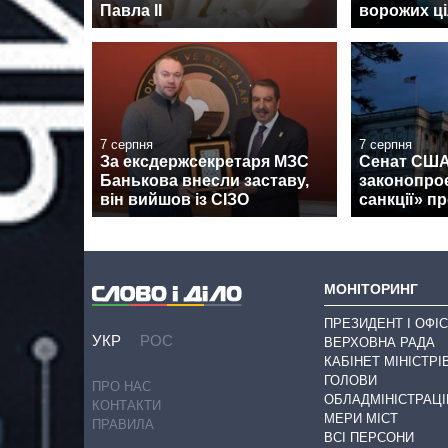
Павла II
ворожих ці
7 серпня
7 серпня
За ексдержсекретаря МЗС
Сенат США
Банькова внесли заставу,
законопроє
він вийшов із СІЗО
санкції» пр
МОНІТОРИНГ
ПРЕЗИДЕНТ І ОФІС
УКР
РОС
ВЕРХОВНА РАДА
КАБІНЕТ МІНІСТРІ
ГОЛОВИ
ПРО НАС
ОБЛАДМІНІСТРАЦІ
КОНТАКТИ
МЕРИ МІСТ
ПРАВИЛА
ВСІ ПЕРСОНИ