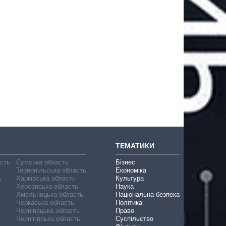
ТЕМАТИКИ
асть
Сумська область
Бізнес
Тернопільська область
Економіка
ь
Харківська область
Культура
Херсонська область
Наука
Хмельницька область
Національна безпека
Черкаська область
Політика
Чернівецька область
Право
Чернігівська область
Суспільство