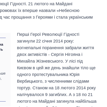
юції Гідності. 21 лютого на Майдані
 промовах їх вперше назвали «Небесною
ід час прощання з Героями і стала українським
Перші Герої Революції Гідності
загинули 22 січня 2014 року:
на
вогнепальні поранення забрали життя
ть
двох активістів - Сергія Нігояна і
Михайла Жізневського. У лісі під
Києвом в цей же день знайшли тіло ще
льше
одного протестувальника Юрія
,
Вербицького, з численними слідами
тортур. Станом на 18 лютого 2014 року
налічувалося 9 загиблих. А з 18 по 21
лютого на Майдані загинула найбільша