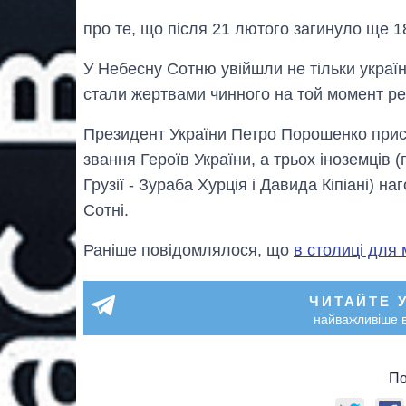
про те, що після 21 лютого загинуло ще 18
У Небесну Сотню увійшли не тільки українці
стали жертвами чинного на той момент р
Президент України Петро Порошенко прис
звання Героїв України, а трьох іноземців
Грузії - Зураба Хурція і Давида Кіпіані) 
Сотні.
Раніше повідомлялося, що
в столиці для 
ЧИТАЙТЕ 
найважливіше в
По