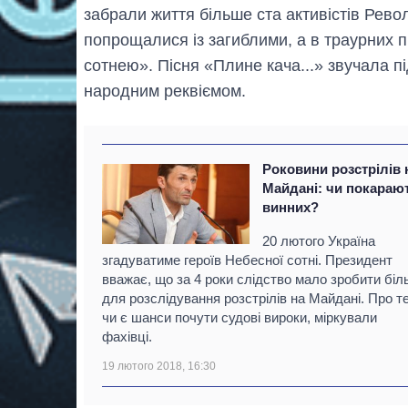
забрали життя більше ста активістів Револ
попрощалися із загиблими, а в траурних
сотнею». Пісня «Плине кача...» звучала п
народним реквіємом.
Роковини розстрілів 
Майдані: чи покараю
винних?
20 лютого Україна
згадуватиме героїв Небесної сотні. Президент
вважає, що за 4 роки слідство мало зробити бі
для розслідування розстрілів на Майдані. Про те
чи є шанси почути судові вироки, міркували
фахівці.
19 лютого 2018, 16:30