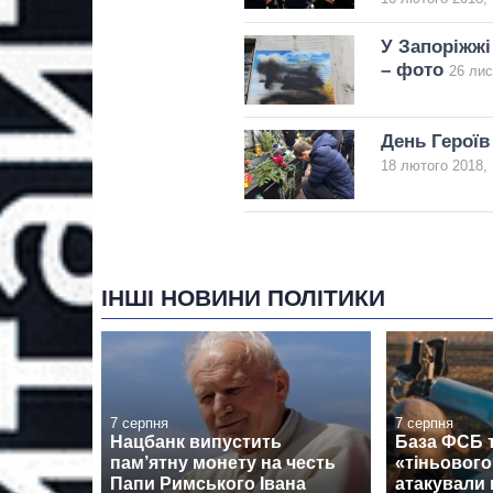
У Запоріжжі
– фото
26 лис
День Героїв
18 лютого 2018, 
ІНШІ НОВИНИ ПОЛІТИКИ
7 серпня
7 серпня
Нацбанк випустить
База ФСБ т
пам’ятну монету на честь
«тіньовог
Папи Римського Івана
атакували 