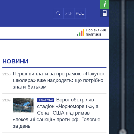
УКР
РОС
Порівняння
політиків
ЦІЙ
МЕРИ МІСТ
ВСІ ПЕРСОНИ
НОВИНИ
Перші виплати за програмою «Пакунок
23:56
школяра» вже надходять: що потрібно
знати батькам
Ворог обстріляв
ПІДСУМКИ
23:09
стадіон «Чорноморець», а
Сенат США підтримав
«пекельні санкції» проти рф. Головне
за день