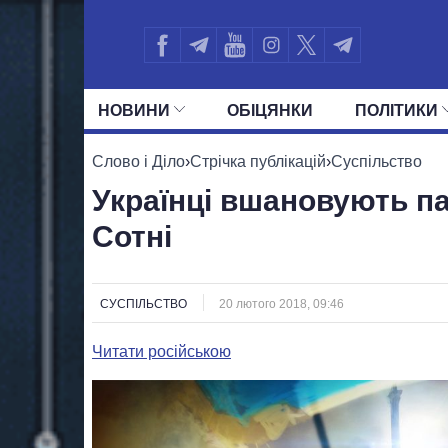
НОВИНИ
ОБIЦЯНКИ
ПОЛIТИКИ
УСІ ПОЛІТИКИ
ПРЕЗИДЕНТ І ОФ
Слово і Діло
›
Стрічка публікацій
›
Суспільство
Українці вшановують па
Сотні
СУСПІЛЬСТВО
20 лютого 2018, 09:46
Читати російською