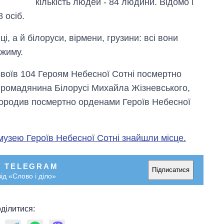
кількість людей - 84 людини. Відомо і
 осіб.
, а й білоруси, вірмени, грузини: всі вони
ежиму.
воїв 104 Героям Небесної Сотні посмертно
 (громадянина Білорусі Михайла Жізневського,
нагородив посмертно орденами Героїв Небесної
музею Героїв Небесної Сотні знайшли місце.
У TELEGRAM
Підписатися
ід «Слово і діло»
ділитися: