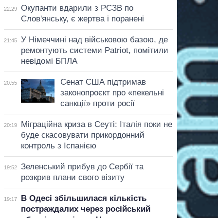
Окупанти вдарили з РСЗВ по
22:29
Слов'янську, є жертва і поранені
У Німеччині над військовою базою, де
21:45
ремонтують системи Patriot, помітили
невідомі БПЛА
Сенат США підтримав
20:55
законопроєкт про «пекельні
санкції» проти росії
Міграційна криза в Сеуті: Італія поки не
20:19
буде скасовувати прикордонний
контроль з Іспанією
Зеленський прибув до Сербії та
19:52
розкрив плани свого візиту
В Одесі збільшилася кількість
19:17
постраждалих через російський