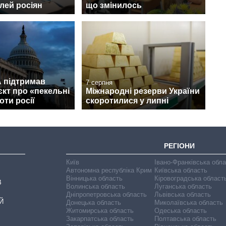
лей росіян
що змінилось
 підтримав
7 серпня
кт про «пекельні
Міжнародні резерви України
оти росії
скоротилися у липні
РЕГІОНИ
Київ
Івано-Франківська обл
Автономна республіка Крим
Київська область
Вінницька область
Кіровоградська област
В
Волинська область
Луганська область
Дніпропетровська область
Львівська область
Й
Донецька область
Миколаївська область
Житомирська область
Одеська область
Закарпатська область
Полтавська область