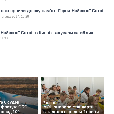
 осквернили дошку пам'яті Героя Небесної Сотні
топада 2017, 19:28
 Небесної Сотні: в Києві згадували загиблих
11:30
а 6 суден
7 серпня
о флоту»: СБС
МОН оновило стандарти
понад 100
загальної середньої освіти: