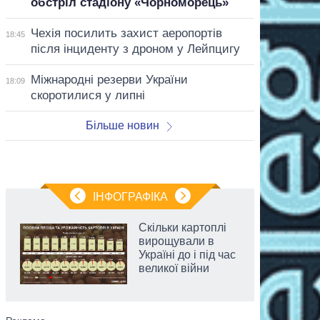
обстріл стадіону «Чорноморець»
Чехія посилить захист аеропортів
18:45
після інциденту з дроном у Лейпцигу
Міжнародні резерви України
18:09
скоротилися у липні
Більше новин
ІНФОГРАФІКА
Скільки картоплі
вирощували в
Україні до і під час
великої війни