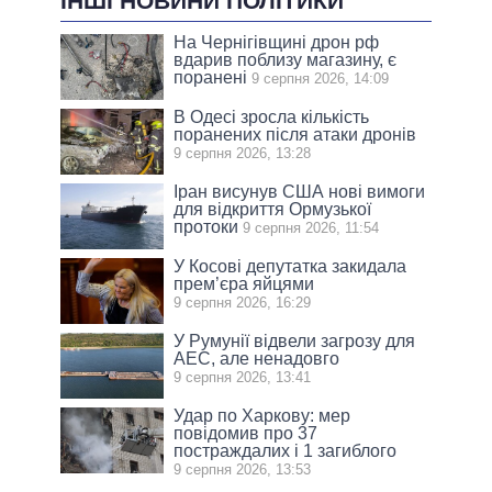
ІНШІ НОВИНИ ПОЛІТИКИ
На Чернігівщині дрон рф
вдарив поблизу магазину, є
поранені
9 серпня 2026, 14:09
В Одесі зросла кількість
поранених після атаки дронів
9 серпня 2026, 13:28
Іран висунув США нові вимоги
для відкриття Ормузької
протоки
9 серпня 2026, 11:54
У Косові депутатка закидала
прем’єра яйцями
9 серпня 2026, 16:29
У Румунії відвели загрозу для
АЕС, але ненадовго
9 серпня 2026, 13:41
Удар по Харкову: мер
повідомив про 37
постраждалих і 1 загиблого
9 серпня 2026, 13:53