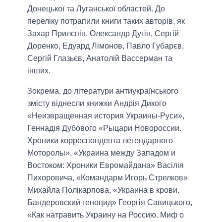
Донецької та Луганської областей. До
переліку потрапили книги таких авторів, як
Захар Прилєпін, Олександр Дугін, Сергій
Доренко, Едуард Лімонов, Павло Губарєв,
Сергій Глазьєв, Анатолій Вассерман та
інших.
Зокрема, до літератури антиукраїнського
змісту віднесли книжки Андрія Дикого
«Неизвращенная история Украины-Руси»,
Геннадія Дубового «Рыцари Новороссии.
Хроники корреспондента легендарного
Моторолы», «Украина между Западом и
Востоком: Хроники Евромайдана» Васілія
Пихоровича, «Командарм Игорь Стрелков»
Михайла Полікарпова, «Украина в крови.
Бандеровский геноцид» Георгія Савицького,
«Как натравить Украину на Россию. Миф о