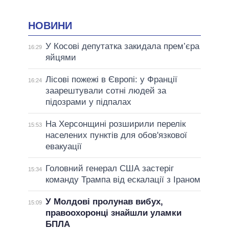
НОВИНИ
У Косові депутатка закидала прем’єра
16:29
яйцями
Лісові пожежі в Європі: у Франції
16:24
заарештували сотні людей за
підозрами у підпалах
На Херсонщині розширили перелік
15:53
населених пунктів для обов'язкової
евакуації
Головний генерал США застеріг
15:34
команду Трампа від ескалації з Іраном
У Молдові пролунав вибух,
15:09
правоохоронці знайшли уламки
БПЛА