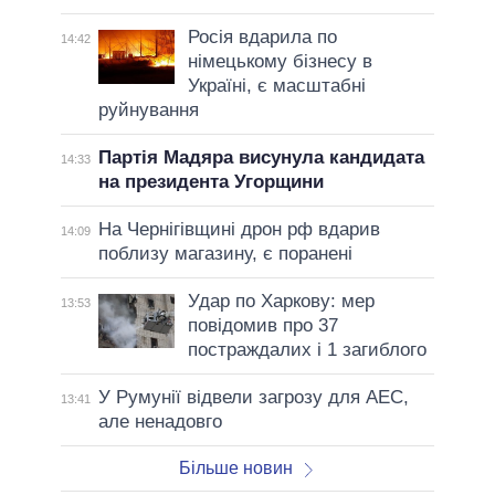
Росія вдарила по
14:42
німецькому бізнесу в
Україні, є масштабні
руйнування
Партія Мадяра висунула кандидата
14:33
на президента Угорщини
На Чернігівщині дрон рф вдарив
14:09
поблизу магазину, є поранені
Удар по Харкову: мер
13:53
повідомив про 37
постраждалих і 1 загиблого
У Румунії відвели загрозу для АЕС,
13:41
але ненадовго
Більше новин