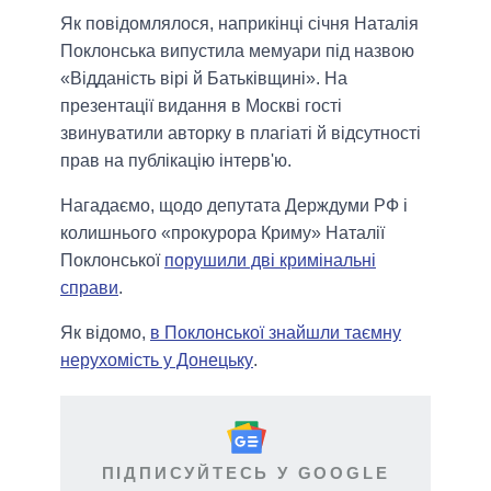
Як повідомлялося, наприкінці січня Наталія
Поклонська випустила мемуари під назвою
«Відданість вірі й Батьківщині». На
презентації видання в Москві гості
звинуватили авторку в плагіаті й відсутності
прав на публікацію інтерв'ю.
Нагадаємо, щодо депутата Держдуми РФ і
колишнього «прокурора Криму» Наталії
Поклонської
порушили дві кримінальні
справи
.
Як відомо,
в Поклонської знайшли таємну
нерухомість у Донецьку
.
ПІДПИСУЙТЕСЬ У GOOGLE