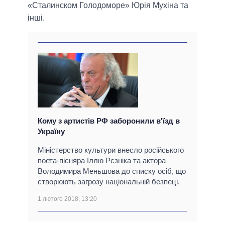
«Сталинском Голодоморе» Юрія Мухіна та
інші.
Кому з артистів РФ заборонили в'їзд в
Україну
Міністерство культури внесло російського
поета-пісняра Іллю Рєзніка та актора
Володимира Меньшова до списку осіб, що
створюють загрозу національній безпеці.
1 лютого 2018, 13:20