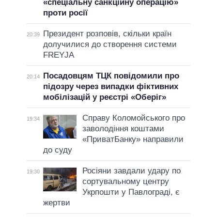
«спеціальну санкційну операцію»
проти росії
Президент розповів, скільки країн
20:39
долучилися до створення системи
FREYJA
Посадовцям ТЦК повідомили про
20:14
підозру через випадки фіктивних
мобілізацій у реєстрі «Оберіг»
Справу Коломойського про
19:34
заволодіння коштами
«ПриватБанку» направили
до суду
Росіяни завдали удару по
19:30
сортувальному центру
Укрпошти у Павлограді, є
жертви