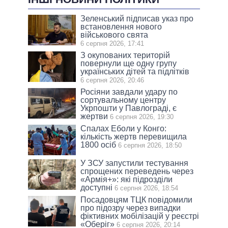
Зеленський підписав указ про
встановлення нового
військового свята
6 серпня 2026, 17:41
З окупованих територій
повернули ще одну групу
українських дітей та підлітків
6 серпня 2026, 20:46
Росіяни завдали удару по
сортувальному центру
Укрпошти у Павлограді, є
жертви
6 серпня 2026, 19:30
Спалах Еболи у Конго:
кількість жертв перевищила
1800 осіб
6 серпня 2026, 18:50
У ЗСУ запустили тестування
спрощених переведень через
«Армія+»: які підрозділи
доступні
6 серпня 2026, 18:54
Посадовцям ТЦК повідомили
про підозру через випадки
фіктивних мобілізацій у реєстрі
«Оберіг»
6 серпня 2026, 20:14