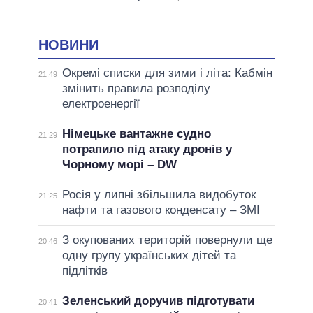
НОВИНИ
Окремі списки для зими і літа: Кабмін
21:49
змінить правила розподілу
електроенергії
Німецьке вантажне судно
21:29
потрапило під атаку дронів у
Чорному морі – DW
Росія у липні збільшила видобуток
21:25
нафти та газового конденсату – ЗМІ
З окупованих територій повернули ще
20:46
одну групу українських дітей та
підлітків
Зеленський доручив підготувати
20:41