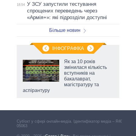
У ЗСУ запустили тестування
18:54
спрощених переведень через
«Армія+»: які підрозділи доступні
Більше новин
ІНФОГРАФІКА
нтів:
Як за 10 років
 і
змінилася кількість
nAI
вступників на
бакалаврат,
магістратуру та
аспірантуру
Cуб'єкт у сфері онлайн-медіа. Ідентифікатор медіа – R40-
05063