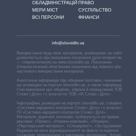
ОБЛАДМІНІСТРАЦІЙ
ПРАВО
МЕРИ МІСТ
СУСПІЛЬСТВО
ВСІ ПЕРСОНИ
ФІНАНСИ
info@slovoidilo.ua
Використання будь-яких матеріалів, розміщених на сайті,
дозволяється при вказуванні посилання (для інтернет-видань
— гіперпосилання) на www.slovoidilo.ua. Посилання
(гіперпосилання) обов’язкове незалежно від повного або
часткового використання матеріалів.
Аналітична інформація про обіцянки політиків і чиновників,
що розміщені на порталі slovoidilo.ua, а також інформація про
стан виконання цих обіцянок, зібрана й опрацьована ТОВ «ІА
Слово і Діло» і є власністю ТОВ «ІА Слово і Діло».
Інфографіки, розміщені на порталі slovoidilo.ua, створені ГО
«Система народного контролю Слово і Діло» і є власністю
ГО «Система народного контролю Слово і Діло».
Матеріали, відмічені значками, публікуються на правах
реклами: «Промо», «Новини компаній», «Позиція»,
«Партнерський матеріал», «Спецпроєкт», «За підтримки».
Редакція не несе відповідальності за факти та оціночні
судження, оприлюднені у рекламних матеріалах. Згідно з