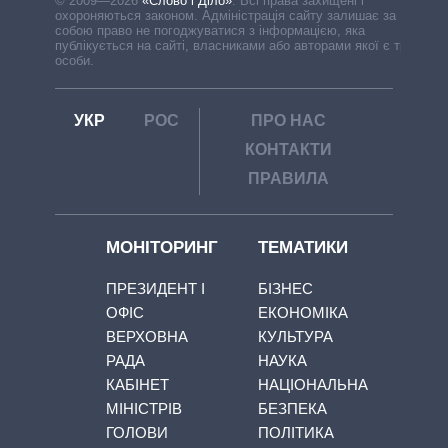
© 2009—2026
«Слово і Діло»
.
Всі права захищені і
охороняються законом. Адміністрація сайту залишає за
собою право не погоджуватися з інформацією, яка
публікується на сайті, власниками або авторами якої є треті
особи.
УКР
РОС
ПРО НАС
КОНТАКТИ
ПРАВИЛА
МОНІТОРИНГ
ТЕМАТИКИ
ПРЕЗИДЕНТ І
БІЗНЕС
ОФІС
ЕКОНОМІКА
ВЕРХОВНА
КУЛЬТУРА
РАДА
НАУКА
КАБІНЕТ
НАЦІОНАЛЬНА
МІНІСТРІВ
БЕЗПЕКА
ГОЛОВИ
ПОЛІТИКА