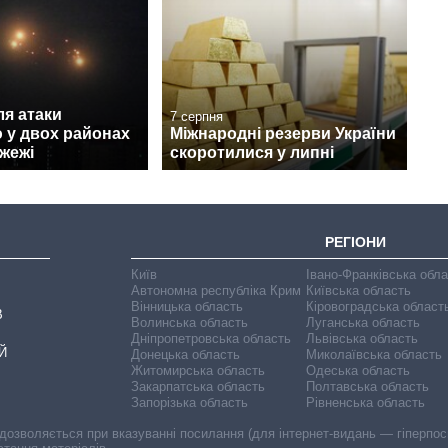
ля атаки
7 серпня
 у двох районах
Міжнародні резерви України
жежі
скоротилися у липні
РЕГІОНИ
Київ
Івано-Франківська обл
Автономна республіка Крим
Київська область
Вінницька область
Кіровоградська област
В
Волинська область
Луганська область
Дніпропетровська область
Львівська область
Й
Донецька область
Миколаївська область
Житомирська область
Одеська область
Закарпатська область
Полтавська область
Запорізька область
Рівненська область
 дозволяється при вказуванні посилання (для інтернет-видань — гіперпоси