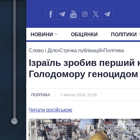
НОВИНИ
ОБIЦЯНКИ
ПОЛIТИКИ
УСІ ПОЛІТИКИ
ПРЕЗИДЕНТ І ОФ
Слово і Діло
›
Стрічка публікацій
›
Політика
Ізраїль зробив перший 
Голодомору геноцидом
ПОЛІТИКА
7 лютого 2018, 23:26
Читати російською