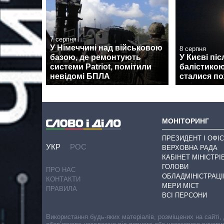
7 серпня
У Німеччині над військовою
8 серпня
базою, де ремонтують
У Києві піс
системи Patriot, помітили
балістикою
невідомі БПЛА
сталися по
МОНІТОРИНГ
ПРЕЗИДЕНТ І ОФІС
УКР
РОС
ВЕРХОВНА РАДА
КАБІНЕТ МІНІСТРІ
ГОЛОВИ
ПРО НАС
ОБЛАДМІНІСТРАЦІ
КОНТАКТИ
МЕРИ МІСТ
ПРАВИЛА
ВСІ ПЕРСОНИ
Використання будь-яких матеріалів, розміщених на сайті,