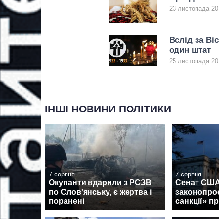
23 листопада 20
Вслід за В
один штат
25 листопада 20
ІНШІ НОВИНИ ПОЛІТИКИ
7 серпня
7 серпня
Окупанти вдарили з РСЗВ
Сенат США
по Слов'янську, є жертва і
законопроє
поранені
санкції» пр