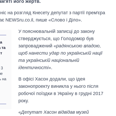
ам'яті його жертв.
ніс на розгляд Кнесету депутат з партії прем'єра
є NEWSru.co.il, пише «Слово і Діло».
У пояснювальній записці до закону
стверджується, що Голодомор був
а
запроваджений «
радянською владою,
 та
щоб нанести удар по українській нації
нт
та українській національній
ідентичності
».
 3
не
В офісі Хасон додали, що ідея
ь на
законопроекту виникла у нього після
робочої поїздки в Україну в грудні 2017
Як змінився
бюджет
року.
Міністерства
оборони за 13
«
Депутат Хасон відвідав музей
років війни з