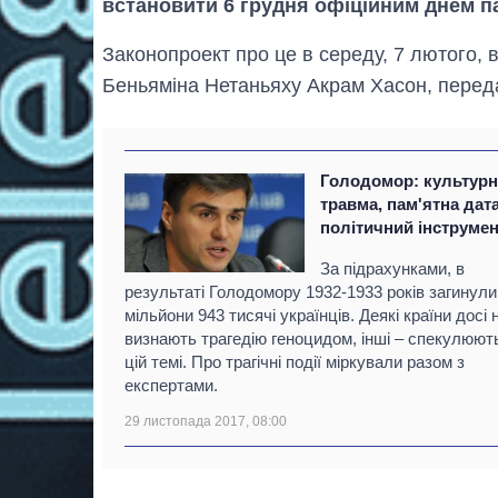
встановити 6 грудня офіційним днем ​​п
Законопроект про це в середу, 7 лютого, в
Беньяміна Нетаньяху Акрам Хасон, переда
Голодомор: культурн
травма, пам'ятна дата
політичний інструме
За підрахунками, в
результаті Голодомору 1932-1933 років загинули
мільйони 943 тисячі українців. Деякі країни досі 
визнають трагедію геноцидом, інші – спекулюют
цій темі. Про трагічні події міркували разом з
експертами.
29 листопада 2017, 08:00