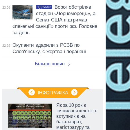
Ворог обстріляв
ПІДСУМКИ
23:09
стадіон «Чорноморець», а
Сенат США підтримав
«пекельні санкції» проти рф. Головне
за день
Окупанти вдарили з РСЗВ по
22:29
Слов'янську, є жертва і поранені
Більше новин
ІНФОГРАФІКА
Як за 10 років
змінилася кількість
вступників на
бакалаврат,
магістратуру та