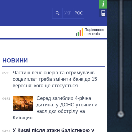
УКР
РОС
Порівняння
політиків
ЦІЙ
МЕРИ МІСТ
ВСІ ПЕРСОНИ
НОВИНИ
Частині пенсіонерів та отримувачів
05:15
соцвиплат треба змінити банк до 15
вересня: кого це стосується
Серед загиблих 4-річна
04:51
дитина: у ДСНС уточнили
наслідки обстрілу на
Київщині
У Києві після атаки балістикою у
03:47