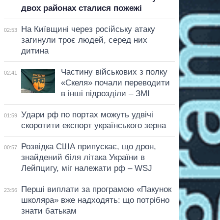
двох районах сталися пожежі
На Київщині через російську атаку
02:53
загинули троє людей, серед них
дитина
Частину військових з полку
02:41
«Скеля» почали переводити
в інші підрозділи – ЗМІ
Удари рф по портах можуть удвічі
01:59
скоротити експорт українського зерна
Розвідка США припускає, що дрон,
00:57
знайдений біля літака України в
Лейпцигу, міг належати рф – WSJ
Перші виплати за програмою «Пакунок
23:56
школяра» вже надходять: що потрібно
знати батькам