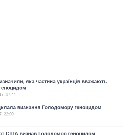
изначили, яка частина українців вважають
геноцидом
17, 17:44
ідклала визнання Голодомору геноцидом
, 22:00
ат США визнав Голодомор геноцидом