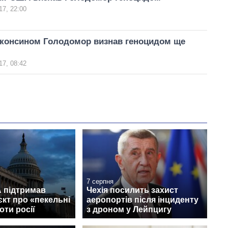
17, 22:00
ісконсином Голодомор визнав геноцидом ще
17, 08:42
7 серпня
 підтримав
Чехія посилить захист
кт про «пекельні
аеропортів після інциденту
оти росії
з дроном у Лейпцигу