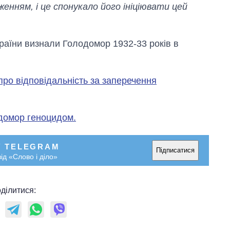
росією
женням, і це спонукало його ініціювати цей
країни визнали Голодомор 1932-33 років в
про відповідальність за заперечення
домор геноцидом.
У TELEGRAM
Підписатися
ід «Слово і діло»
ділитися: