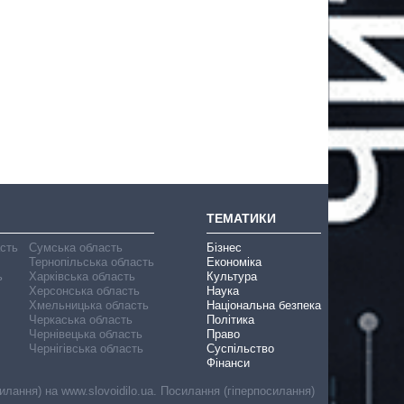
ТЕМАТИКИ
асть
Сумська область
Бізнес
Тернопільська область
Економіка
ь
Харківська область
Культура
Херсонська область
Наука
Хмельницька область
Національна безпека
Черкаська область
Політика
Чернівецька область
Право
Чернігівська область
Суспільство
Фінанси
лання) на www.slovoidilo.ua. Посилання (гіперпосилання)