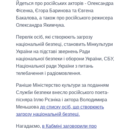
Йдеться про російських акторів - Олександра
Фісенка, Єгора Баринова та Євгена
Бакалова, а також про російського режисера
Олександра Якимчука.
Перелік осіб, які створюють загрозу
національній безпеці, становить Мінкультури
України на підставі звернень Ради
національної безпеки і оборони України, СБУ,
Національної ради України з питань
телебачення і радіомовлення.
Раніше Міністерство культури за поданням
Служби безпеки внесло російського поета-
пісняра Іллю Рєзніка і актора Володимира
Меньшова
до списку осіб, що створюють
загрозу національній безпеці.
Нагадаємо,
в Кабміні заговорили про