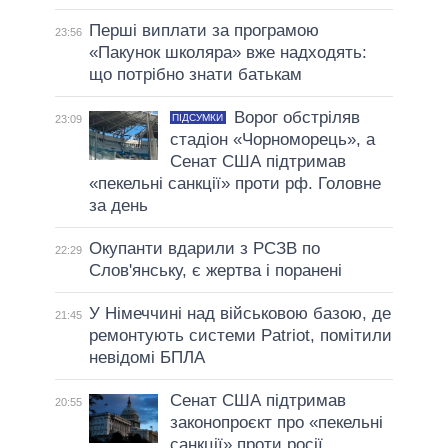
Перші виплати за програмою
23:56
«Пакунок школяра» вже надходять:
що потрібно знати батькам
Ворог обстріляв
ПІДСУМКИ
23:09
стадіон «Чорноморець», а
Сенат США підтримав
«пекельні санкції» проти рф. Головне
за день
Окупанти вдарили з РСЗВ по
22:29
Слов'янську, є жертва і поранені
У Німеччині над військовою базою, де
21:45
ремонтують системи Patriot, помітили
невідомі БПЛА
Сенат США підтримав
20:55
законопроєкт про «пекельні
санкції» проти росії