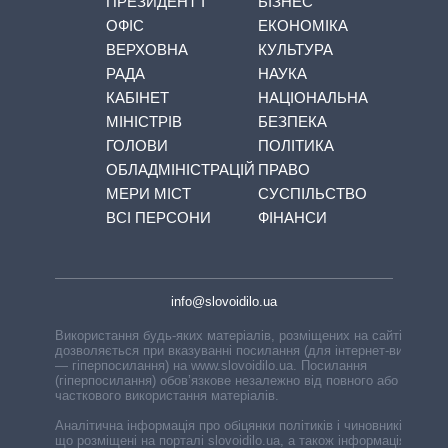
ПРЕЗИДЕНТ І
БІЗНЕС
ОФІС
ЕКОНОМІКА
ВЕРХОВНА
КУЛЬТУРА
РАДА
НАУКА
КАБІНЕТ
НАЦІОНАЛЬНА
МІНІСТРІВ
БЕЗПЕКА
ГОЛОВИ
ПОЛІТИКА
ОБЛАДМІНІСТРАЦІЙ
ПРАВО
МЕРИ МІСТ
СУСПІЛЬСТВО
ВСІ ПЕРСОНИ
ФІНАНСИ
info@slovoidilo.ua
Використання будь-яких матеріалів, розміщених на сайті,
дозволяється при вказуванні посилання (для інтернет-видань
— гіперпосилання) на www.slovoidilo.ua. Посилання
(гіперпосилання) обов’язкове незалежно від повного або
часткового використання матеріалів.
Аналітична інформація про обіцянки політиків і чиновників,
що розміщені на порталі slovoidilo.ua, а також інформація про