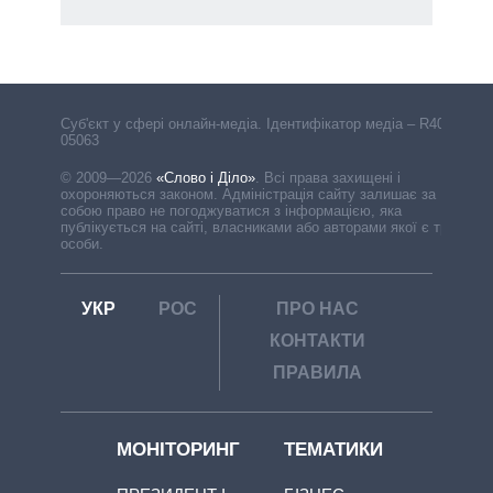
Cуб'єкт у сфері онлайн-медіа. Ідентифікатор медіа – R40-
05063
© 2009—2026
«Слово і Діло»
.
Всі права захищені і
охороняються законом. Адміністрація сайту залишає за
собою право не погоджуватися з інформацією, яка
публікується на сайті, власниками або авторами якої є треті
особи.
УКР
РОС
ПРО НАС
КОНТАКТИ
ПРАВИЛА
МОНІТОРИНГ
ТЕМАТИКИ