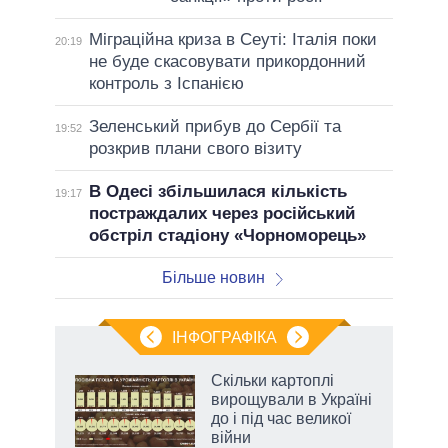
Міграційна криза в Сеуті: Італія поки
20:19
не буде скасовувати прикордонний
контроль з Іспанією
Зеленський прибув до Сербії та
19:52
розкрив плани свого візиту
В Одесі збільшилася кількість
19:17
постраждалих через російський
обстріл стадіону «Чорноморець»
Більше новин
ІНФОГРАФІКА
 5
Скільки картоплі
вго
вирощували в Україні
до і під час великої
війни