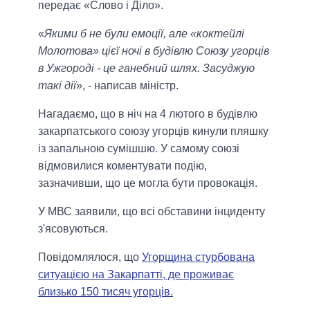
передає «Слово і Діло».
«
Якими б не були емоції, але «коктейлі
Молотова» цієї ночі в будівлю Союзу угорців
в Ужгороді - це ганебний шлях. Засуджую
такі дії
», - написав міністр.
Нагадаємо, що в ніч на 4 лютого в будівлю
закарпатського союзу угорців кинули пляшку
із запальною сумішшю. У самому союзі
відмовилися коментувати подію,
зазначивши, що це могла бути провокація.
У МВС заявили, що всі обставини інциденту
з'ясовуються.
Повідомлялося, що
Угорщина стурбована
ситуацією на Закарпатті, де проживає
близько 150 тисяч угорців.