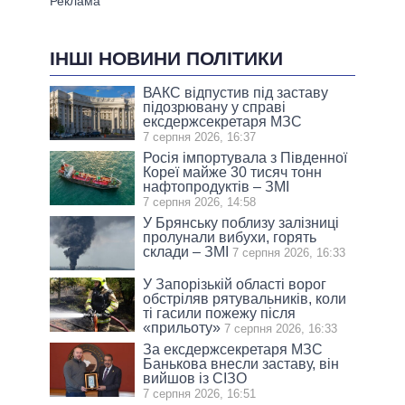
ІНШІ НОВИНИ ПОЛІТИКИ
ВАКС відпустив під заставу
підозрювану у справі
ексдержсекретаря МЗС
7 серпня 2026, 16:37
Росія імпортувала з Південної
Кореї майже 30 тисяч тонн
нафтопродуктів – ЗМІ
7 серпня 2026, 14:58
У Брянську поблизу залізниці
пролунали вибухи, горять
склади – ЗМІ
7 серпня 2026, 16:33
У Запорізькій області ворог
обстріляв рятувальників, коли
ті гасили пожежу після
«прильоту»
7 серпня 2026, 16:33
За ексдержсекретаря МЗС
Банькова внесли заставу, він
вийшов із СІЗО
7 серпня 2026, 16:51