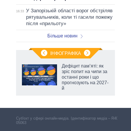
У Запорізькій області ворог обстріляв
16:33
рятувальників, коли ті гасили пожежу
після «прильоту»
Більше новин
ІНФОГРАФІКА
 5
Дефіцит пам’яті: як
вго
зріс попит на чипи за
останні роки і що
прогнозують на 2027-
й
Cуб'єкт у сфері онлайн-медіа. Ідентифікатор медіа – R40-
05063