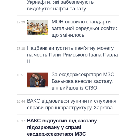
Укрнафти, які забезпечують
видобуток нафти та газу
МОН оновило стандарти
17:29
загальної середньої освіти:
що змінилось
Нацбанк випустить пам’ятну монету
17:10
на честь Папи Римського Івана Павла
II
За ексдержсекретаря МЗС
16:51
Банькова внесли заставу,
він вийшов із СІЗО
ВАКС відмовився зупинити слухання
16:44
справи про інфраструктуру Харкова
ВАКС відпустив під заставу
16:37
підозрювану у справі
ексдержсекретаря МЗС