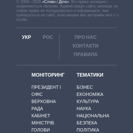
© 2009—2026
«Слово і Діло»
.
Всі права захищені і
охороняються законом. Адміністрація сайту залишає за
собою право не погоджуватися з інформацією, яка
публікується на сайті, власниками або авторами якої є треті
особи.
УКР
РОС
ПРО НАС
КОНТАКТИ
ПРАВИЛА
МОНІТОРИНГ
ТЕМАТИКИ
ПРЕЗИДЕНТ І
БІЗНЕС
ОФІС
ЕКОНОМІКА
ВЕРХОВНА
КУЛЬТУРА
РАДА
НАУКА
КАБІНЕТ
НАЦІОНАЛЬНА
МІНІСТРІВ
БЕЗПЕКА
ГОЛОВИ
ПОЛІТИКА