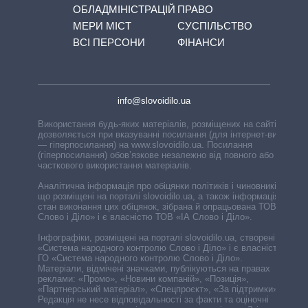
ОБЛАДМІНІСТРАЦІЙ
ПРАВО
МЕРИ МІСТ
СУСПІЛЬСТВО
ВСІ ПЕРСОНИ
ФІНАНСИ
info@slovoidilo.ua
Використання будь-яких матеріалів, розміщених на сайті,
дозволяється при вказуванні посилання (для інтернет-видань
— гіперпосилання) на www.slovoidilo.ua. Посилання
(гіперпосилання) обов’язкове незалежно від повного або
часткового використання матеріалів.
Аналітична інформація про обіцянки політиків і чиновників,
що розміщені на порталі slovoidilo.ua, а також інформація про
стан виконання цих обіцянок, зібрана й опрацьована ТОВ «ІА
Слово і Діло» і є власністю ТОВ «ІА Слово і Діло».
Інфографіки, розміщені на порталі slovoidilo.ua, створені ГО
«Система народного контролю Слово і Діло» і є власністю
ГО «Система народного контролю Слово і Діло».
Матеріали, відмічені значками, публікуються на правах
реклами: «Промо», «Новини компаній», «Позиція»,
«Партнерський матеріал», «Спецпроєкт», «За підтримки».
Редакція не несе відповідальності за факти та оціночні