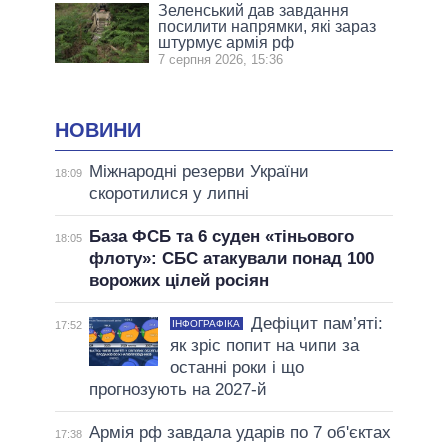
Зеленський дав завдання
посилити напрямки, які зараз
штурмує армія рф
7 серпня 2026, 15:36
НОВИНИ
Міжнародні резерви України
18:09
скоротилися у липні
База ФСБ та 6 суден «тіньового
18:05
флоту»: СБС атакували понад 100
ворожих цілей росіян
Дефіцит пам’яті:
ІНФОГРАФІКА
17:52
як зріс попит на чипи за
останні роки і що
прогнозують на 2027-й
Армія рф завдала ударів по 7 об'єктах
17:38