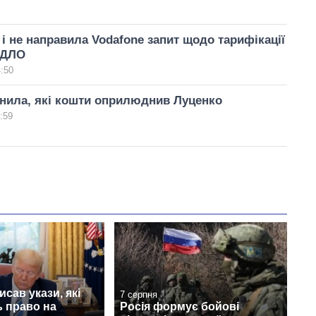
 і не направила Vodafone запит щодо тарифікації
РДЛО
4:50
нила, які кошти оприлюднив Луценко
:59
исав укази, які
7 серпня
 право на
Росія формує бойові