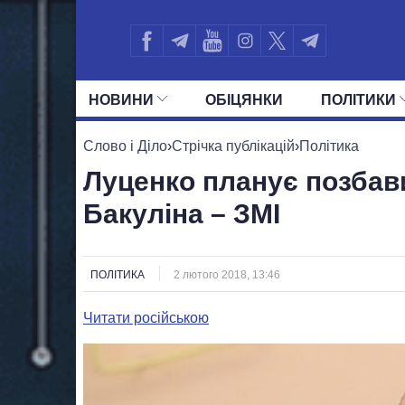
НОВИНИ
ОБIЦЯНКИ
ПОЛIТИКИ
УСІ ПОЛІТИКИ
ПРЕЗИДЕНТ І ОФ
Слово і Діло
›
Стрічка публікацій
›
Політика
Луценко планує позбав
Бакуліна – ЗМІ
ПОЛІТИКА
2 лютого 2018, 13:46
Читати російською