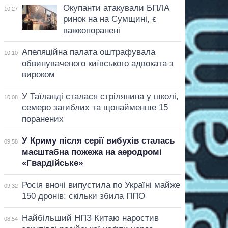
Окупанти атакували БПЛА
10:27
ринок на на Сумщині, є
важкопоранені
Апеляційна палата оштрафувала
10:10
обвинуваченого київського адвоката з
вироком
У Таїланді сталася стрілянина у школі,
10:08
семеро загиблих та щонайменше 15
поранених
У Криму після серії вибухів сталась
09:58
масштабна пожежа на аеродромі
«Гвардійське»
Росія вночі випустила по Україні майже
09:32
150 дронів: скільки збила ППО
Найбільший НПЗ Китаю наростив
08:54