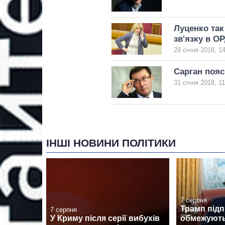
Луценко так
зв'язку в О
29 січня 2018, 1
Сарган пояс
31 січня 2018, 11
ІНШІ НОВИНИ ПОЛІТИКИ
7 серпня
Трамп підп
7 серпня
У Криму після серії вибухів
обмежують