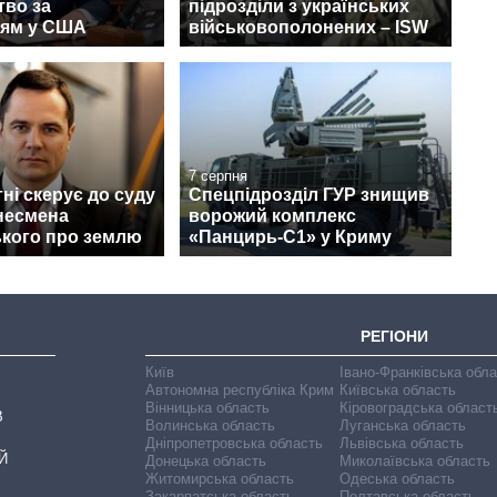
тво за
підрозділи з українських
ям у США
військовополонених – ISW
7 серпня
ні скерує до суду
Спецпідрозділ ГУР знищив
несмена
ворожий комплекс
кого про землю
«Панцирь-С1» у Криму
РЕГІОНИ
Київ
Івано-Франківська обл
Автономна республіка Крим
Київська область
Вінницька область
Кіровоградська област
В
Волинська область
Луганська область
Дніпропетровська область
Львівська область
Й
Донецька область
Миколаївська область
Житомирська область
Одеська область
Закарпатська область
Полтавська область