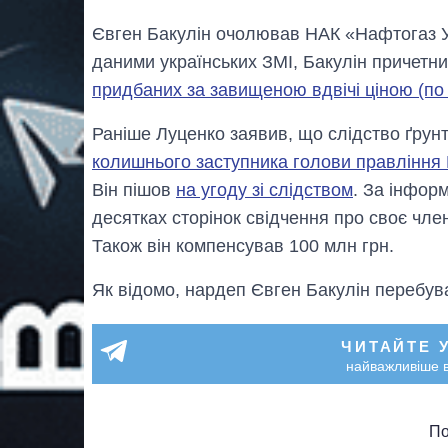
Євген Бакулін очолював НАК «Нафтогаз Ук
даними українських ЗМІ, Бакулін причетни
придбаних за завищеною вдвічі ціною (по
Раніше Луценко заявив, що слідство ґру
колишнього заступника голови правління
Він пішов
на угоду зі слідством
. За інфор
десятках сторінок свідчення про своє чле
Також він компенсував 100 млн грн.
Як відомо, нардеп Євген Бакулін перебув
ЧИТАЙТЕ 
найважливіше в
По