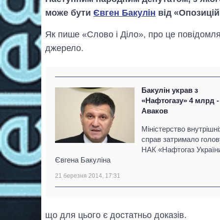
може бути
Євген Бакулін
від «Опозицій
Як пише «Слово і Діло», про це повідомл
джерело.
Бакулін украв з
«Нафтогазу» 4 млрд -
Аваков
Міністерство внутрішні
справ затримало голов
НАК «Нафтогаз Україн
Євгена Бакуліна
21 березня 2014, 17:31
що для цього є достатньо доказів.