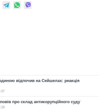
одиною відпочив на Сейшелах: реакція
2:07
повів про склад антикорупційного суду
6:26