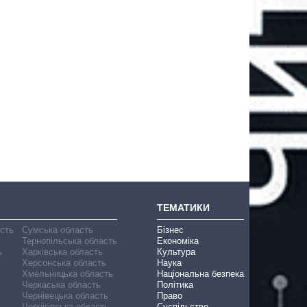
ТЕМАТИКИ
асть
Сумська область
Бізнес
Тернопільська область
Економіка
ь
Харківська область
Культура
Херсонська область
Наука
Хмельницька область
Національна безпека
Черкаська область
Політика
Чернівецька область
Право
Чернігівська область
Суспільство