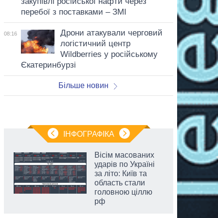
закупівлі російської нафти через
перебої з поставками – ЗМІ
Дрони атакували черговий
08:16
логістичний центр
Wildberries у російському
Єкатеринбурзі
Більше новин
ІНФОГРАФІКА
Вісім масованих
ударів по Україні
за літо: Київ та
область стали
головною ціллю
рф