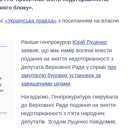
ного блоку».
яє
«Українська правда»
з посиланням на власне
Раніше генпрокурор
Юрій Луценко
заявив, що має намір восени внести
подання на зняття недоторканності з
депутата Верховної Ради у справі
про
закупівлю бурових установок за
х
завищеними цінами
.
у
и»
Економіка ШІ-
Нагадаємо, Генпрокуратура скерувала
гігантів: скільки
до Верховної Ради подання на зняття
коштують і
заробляють
недоторканності з п'яти народних
OpenAI та
депутатів. Згодом Луценко повідомив,
Anthropic