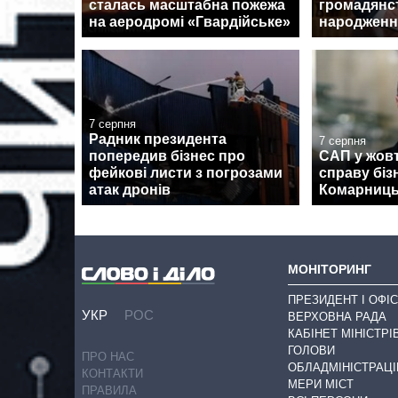
сталась масштабна пожежа
громадянс
на аеродромі «Гвардійське»
народженн
7 серпня
Радник президента
7 серпня
попередив бізнес про
САП у жовт
фейкові листи з погрозами
справу біз
атак дронів
Комарниць
МОНІТОРИНГ
ПРЕЗИДЕНТ І ОФІС
УКР
РОС
ВЕРХОВНА РАДА
КАБІНЕТ МІНІСТРІ
ГОЛОВИ
ПРО НАС
ОБЛАДМІНІСТРАЦІ
КОНТАКТИ
МЕРИ МІСТ
ПРАВИЛА