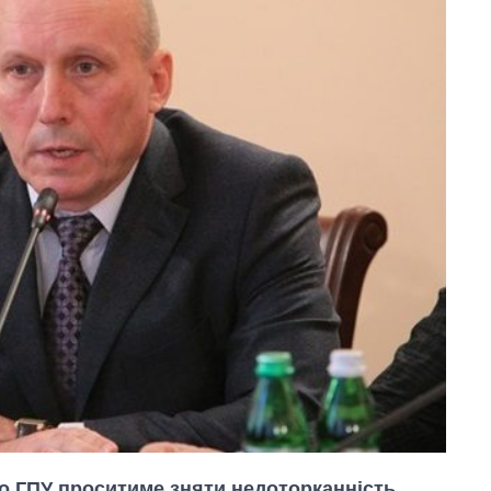
о ГПУ проситиме зняти недоторканність,