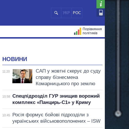
УКР
РОС
Порівняння
політиків
ЦІЙ
МЕРИ МІСТ
ВСІ ПЕРСОНИ
НОВИНИ
САП у жовтні скерує до суду
11:20
справу бізнесмена
Комарницького про землю
Спецпідрозділ ГУР знищив ворожий
10:58
комплекс «Панцирь-С1» у Криму
Росія формує бойові підрозділи з
10:45
українських військовополонених – ISW