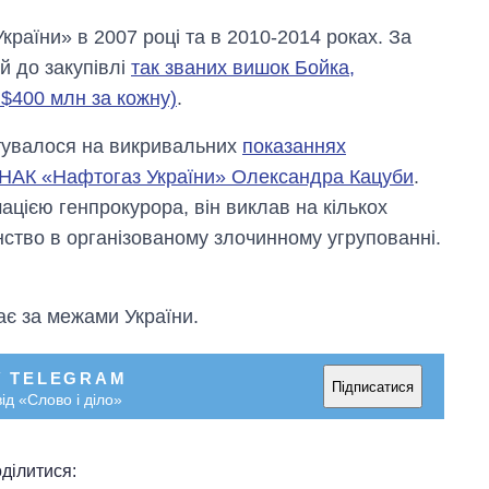
раїни» в 2007 році та в 2010-2014 роках. За
й до закупівлі
так званих вишок Бойка,
 $400 млн за кожну)
.
нтувалося на викривальних
показаннях
 НАК «Нафтогаз України» Олександра Кацуби
.
мацією генпрокурора, він виклав на кількох
нство в організованому злочинному угрупованні.
ає за межами України.
У TELEGRAM
Підписатися
ід «Слово і діло»
ділитися: