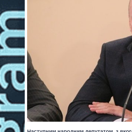
Наступним народним депутатом, з яког