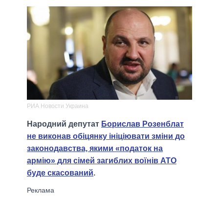
РИА Новости Украина
Народний депутат
Борислав Розенблат
не виконав обіцянку ініціювати зміни до
законодавства, якими «податок на
армію» для сімей загиблих воїнів АТО
буде скасований
.