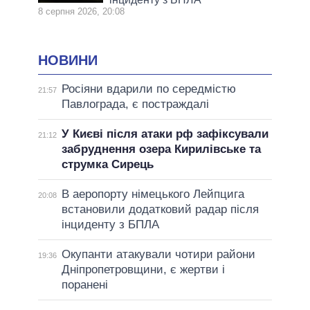
8 серпня 2026, 20:08
НОВИНИ
Росіяни вдарили по середмістю
21:57
Павлограда, є постраждалі
У Києві після атаки рф зафіксували
21:12
забруднення озера Кирилівське та
струмка Сирець
В аеропорту німецького Лейпцига
20:08
встановили додатковий радар після
інциденту з БПЛА
Окупанти атакували чотири райони
19:36
Дніпропетровщини, є жертви і
поранені