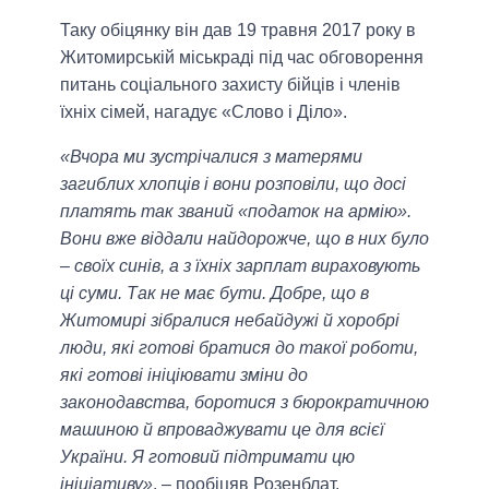
Таку обіцянку він дав 19 травня 2017 року в
Житомирській міськраді під час обговорення
питань соціального захисту бійців і членів
їхніх сімей, нагадує «Слово і Діло».
«Вчора ми зустрічалися з матерями
загиблих хлопців і вони розповіли, що досі
платять так званий «податок на армію».
Вони вже віддали найдорожче, що в них було
– своїх синів, а з їхніх зарплат вираховують
ці суми. Так не має бути. Добре, що в
Житомирі зібралися небайдужі й хоробрі
люди, які готові братися до такої роботи,
які готові ініціювати зміни до
законодавства, боротися з бюрократичною
машиною й впроваджувати це для всієї
України. Я готовий підтримати цю
ініціативу»
, – пообіцяв Розенблат.