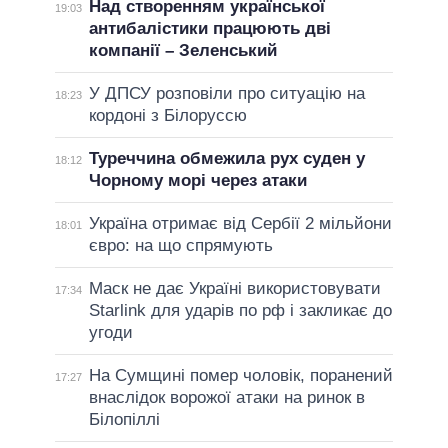
Над створенням української
19:03
антибалістики працюють дві
компанії – Зеленський
У ДПСУ розповіли про ситуацію на
18:23
кордоні з Білоруссю
Туреччина обмежила рух суден у
18:12
Чорному морі через атаки
Україна отримає від Сербії 2 мільйони
18:01
євро: на що спрямують
Маск не дає Україні використовувати
17:34
Starlink для ударів по рф і закликає до
угоди
На Сумщині помер чоловік, поранений
17:27
внаслідок ворожої атаки на ринок в
Білопіллі