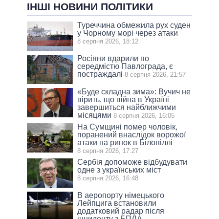
ІНШІ НОВИНИ ПОЛІТИКИ
Туреччина обмежила рух суден
у Чорному морі через атаки
8 серпня 2026, 18:12
Росіяни вдарили по
середмістю Павлограда, є
постраждалі
8 серпня 2026, 21:57
«Буде складна зима»: Вучич не
вірить, що війна в Україні
завершиться найближчими
місяцями
8 серпня 2026, 16:05
На Сумщині помер чоловік,
поранений внаслідок ворожої
атаки на ринок в Білопіллі
8 серпня 2026, 17:27
Сербія допоможе відбудувати
одне з українських міст
8 серпня 2026, 16:48
В аеропорту німецького
Лейпцига встановили
додатковий радар після
інциденту з БПЛА