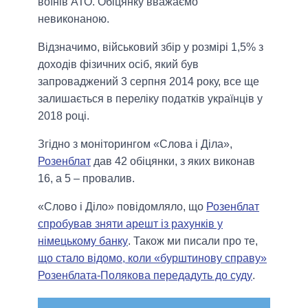
воїнів АТО. Обіцянку вважаємо
невиконаною.
Відзначимо, військовий збір у розмірі 1,5% з
доходів фізичних осіб, який був
запроваджений 3 серпня 2014 року, все ще
залишається в переліку податків українців у
2018 році.
Згідно з моніторингом «Слова і Діла»,
Розенблат
дав 42 обіцянки, з яких виконав
16, а 5 – провалив.
«Слово і Діло» повідомляло, що
Розенблат
спробував зняти арешт із рахунків у
німецькому банку
. Також ми писали про те,
що стало відомо, коли «бурштинову справу»
Розенблата-Полякова передадуть до суду
.