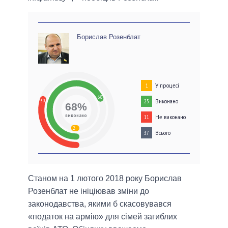
Борислав Розенблат
У процесі
1
68
30
Виконано
25
68%
виконано
Не виконано
11
2
Всього
37
Станом на 1 лютого 2018 року Борислав
Розенблат не ініціював зміни до
законодавства, якими б скасовувався
«податок на армію» для сімей загиблих