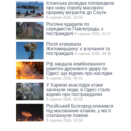
Іспанська розвідка попередила
про нову спробу масового
прориву мігрантів до Сеути
8 серпня 2026, 23:55
Росіяни вдарили по
середмістю Павлограда, є
постраждалі
8 серпня 2026, 21:57
Росія атакувала
Житомирщину: є влучання та
постраждалі
9 серпня 2026, 09:36
Рф завдала комбінованого
ракетно-дронового удару по
Одесі: що відомо про наслідки
9 серпня 2026, 04:41
У Харкові внаслідок атаки
загинули люди, в Одесі стало
відомо про постраждалих
9 серпня 2026, 08:45
Російський Бєлгород опинився
під масованою атакою, у місті
спалахнули пожежі
9 серпня 2026, 03:56