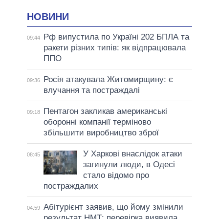
НОВИНИ
Рф випустила по Україні 202 БПЛА та
09:44
ракети різних типів: як відпрацювала
ППО
Росія атакувала Житомирщину: є
09:36
влучання та постраждалі
Пентагон закликав американські
09:18
оборонні компанії терміново
збільшити виробництво зброї
У Харкові внаслідок атаки
08:45
загинули люди, в Одесі
стало відомо про
постраждалих
Абітурієнт заявив, що йому змінили
04:59
результат НМТ: перевірка виявила