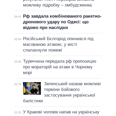
можливу підробку – омбудсменка
Рф завдала комбінованого ракетно-
04:41
дронового удару по Одесі: що
відомо про наслідки
Російський Бєлгород опинився під
03:56
масованою атакою, у місті
спалахнули пожежі
Туреччина передала рф пропозицію
02:58
про мораторій на атаки в Чорному
морі
Зеленський назвав можливі
02:31
терміни бойового
застосування української
балістики
У Кракові чоловік напав на українську
01:53