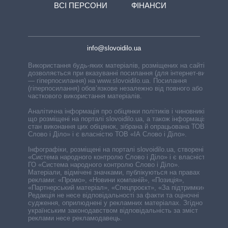
ВСІ ПЕРСОНИ
ФІНАНСИ
info@slovoidilo.ua
Використання будь-яких матеріалів, розміщених на сайті,
дозволяється при вказуванні посилання (для інтернет-видань
— гіперпосилання) на www.slovoidilo.ua. Посилання
(гіперпосилання) обов’язкове незалежно від повного або
часткового використання матеріалів.
Аналітична інформація про обіцянки політиків і чиновників,
що розміщені на порталі slovoidilo.ua, а також інформація про
стан виконання цих обіцянок, зібрана й опрацьована ТОВ «ІА
Слово і Діло» і є власністю ТОВ «ІА Слово і Діло».
Інфографіки, розміщені на порталі slovoidilo.ua, створені ГО
«Система народного контролю Слово і Діло» і є власністю
ГО «Система народного контролю Слово і Діло».
Матеріали, відмічені значками, публікуються на правах
реклами: «Промо», «Новини компаній», «Позиція»,
«Партнерський матеріал», «Спецпроєкт», «За підтримки».
Редакція не несе відповідальності за факти та оціночні
судження, оприлюднені у рекламних матеріалах. Згідно з
українським законодавством відповідальність за зміст
реклами несе рекламодавець.