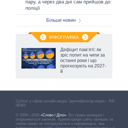
пару, а через два дні сам прийшов до
поліції
Більше новин
ІНФОГРАФІКА
жет
Дефіцит пам’яті: як
зріс попит на чипи за
ків
останні роки і що
прогнозують на 2027-
й
аспі
Cуб'єкт у сфері онлайн-медіа. Ідентифікатор медіа – R40-
05063
© 2009—2026
«Слово і Діло»
.
Всі права захищені і
охороняються законом. Адміністрація сайту залишає за
собою право не погоджуватися з інформацією, яка
публікується на сайті, власниками або авторами якої є треті