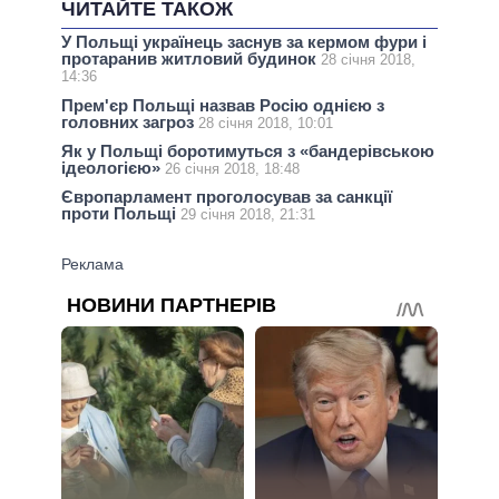
ЧИТАЙТЕ ТАКОЖ
У Польщі українець заснув за кермом фури і
протаранив житловий будинок
28 січня 2018,
14:36
Прем'єр Польщі назвав Росію однією з
головних загроз
28 січня 2018, 10:01
Як у Польщі боротимуться з «бандерівською
ідеологією»
26 січня 2018, 18:48
Європарламент проголосував за санкції
проти Польщі
29 січня 2018, 21:31