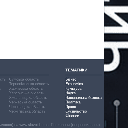
ТЕМАТИКИ
асть
Сумська область
Бізнес
Тернопільська область
Економіка
ь
Харківська область
Культура
Херсонська область
Наука
Хмельницька область
Національна безпека
Черкаська область
Політика
Чернівецька область
Право
Чернігівська область
Суспільство
Фінанси
лання) на www.slovoidilo.ua. Посилання (гіперпосилання)