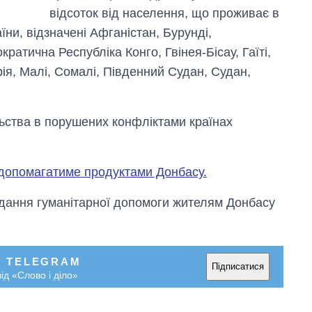
відсоток від населення, що проживає в
аїни, відзначені Афганістан, Бурунді,
атична Республіка Конго, Гвінея-Бісау, Гаїті,
ерія, Малі, Сомалі, Південний Судан, Судан,
ства в порушених конфліктами країнах
допомагатиме продуктами Донбасу.
адання гуманітарної допомоги жителям Донбасу
У TELEGRAM
Підписатися
ід «Слово і діло»