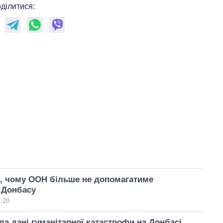
ділитися:
я, чому ООН більше не допомагатиме
 Донбасу
4:20
а дані гуманітарної катастрофи на Донбасі