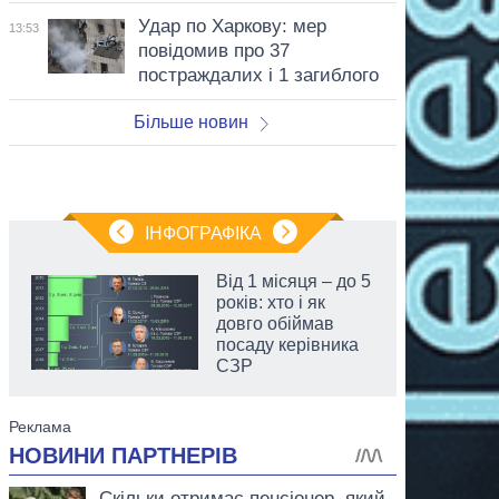
Удар по Харкову: мер
13:53
повідомив про 37
постраждалих і 1 загиблого
Більше новин
ІНФОГРАФІКА
Від 1 місяця – до 5
років: хто і як
довго обіймав
посаду керівника
СЗР