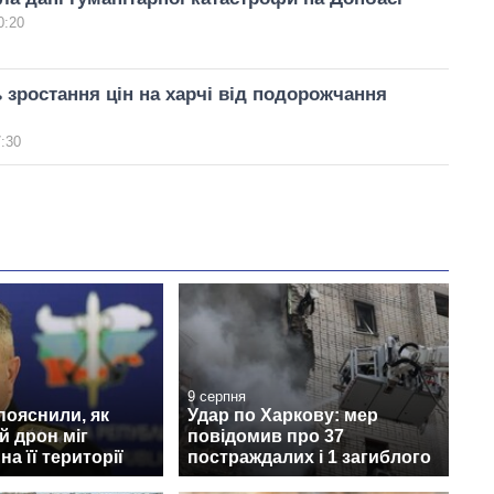
0:20
 зростання цін на харчі від подорожчання
7:30
9 серпня
 пояснили, як
Удар по Харкову: мер
й дрон міг
повідомив про 37
а її території
постраждалих і 1 загиблого