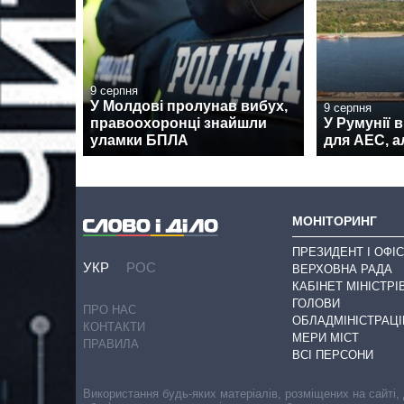
9 серпня
У Молдові пролунав вибух,
9 серпня
правоохоронці знайшли
У Румунії 
уламки БПЛА
для АЕС, а
МОНІТОРИНГ
ПРЕЗИДЕНТ І ОФІС
УКР
РОС
ВЕРХОВНА РАДА
КАБІНЕТ МІНІСТРІ
ГОЛОВИ
ПРО НАС
ОБЛАДМІНІСТРАЦІ
КОНТАКТИ
МЕРИ МІСТ
ПРАВИЛА
ВСІ ПЕРСОНИ
Використання будь-яких матеріалів, розміщених на сайті,