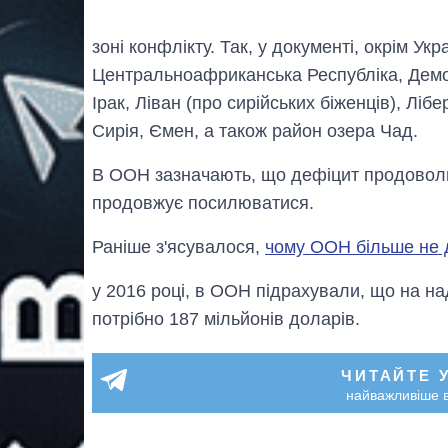
зоні конфлікту. Так, у документі, окрім Укр
Центральноафриканська Республіка, Демокр
Ірак, Ліван (про сирійських біженців), Ліб
Сирія, Ємен, а також район озера Чад.
В ООН зазначають, що дефіцит продоволь
продовжує посилюватися.
Раніше з'ясувалося,
чому ООН більше не 
у 2016 році, в ООН підрахували, що на н
потрібно 187 мільйонів доларів.
ЧИТАЙТЕ 
найважливіше в