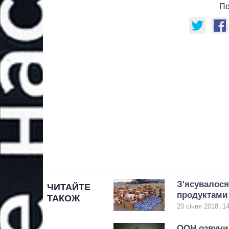
По
З'ясувалос
ЧИТАЙТЕ
продуктами
ТАКОЖ
20 січня 2018, 1
ООН озвучил