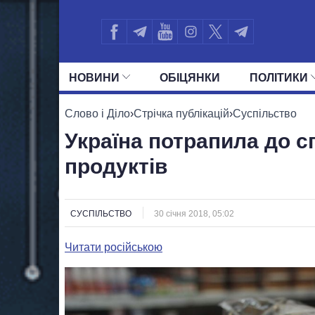
НОВИНИ
ОБIЦЯНКИ
ПОЛIТИКИ
УСІ ПОЛІТИКИ
ПРЕЗИДЕНТ І ОФ
Слово і Діло
›
Стрічка публікацій
›
Суспільство
Україна потрапила до сп
продуктів
СУСПІЛЬСТВО
30 січня 2018, 05:02
Читати російською