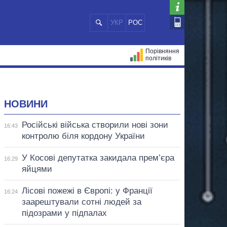
УКР
РОС
Порівняння
політиків
ЦІЙ
МЕРИ МІСТ
ВСІ ПЕРСОНИ
НОВИНИ
Російські війська створили нові зони
16:43
контролю біля кордону України
У Косові депутатка закидала прем’єра
16:29
яйцями
Лісові пожежі в Європі: у Франції
16:24
заарештували сотні людей за
підозрами у підпалах