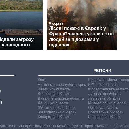
9 серпня
Лісові пожежі в Європі: у
Франції заарештували сотні
відвели загрозу
людей за підозрами у
ле ненадовго
підпалах
РЕГІОНИ
Київ
Івано-Франківська обл
Автономна республіка Крим
Київська область
Вінницька область
Кіровоградська област
В
Волинська область
Луганська область
Дніпропетровська область
Львівська область
Й
Донецька область
Миколаївська область
Житомирська область
Одеська область
Закарпатська область
Полтавська область
Запорізька область
Рівненська область
 дозволяється при вказуванні посилання (для інтернет-видань — гіперпоси