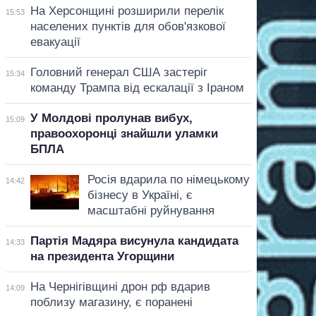
На Херсонщині розширили перелік
15:53
населених пунктів для обов'язкової
евакуації
Головний генерал США застеріг
15:34
команду Трампа від ескалації з Іраном
У Молдові пролунав вибух,
15:09
правоохоронці знайшли уламки
БПЛА
Росія вдарила по німецькому
14:42
бізнесу в Україні, є
масштабні руйнування
Партія Мадяра висунула кандидата
14:33
на президента Угорщини
На Чернігівщині дрон рф вдарив
14:09
поблизу магазину, є поранені