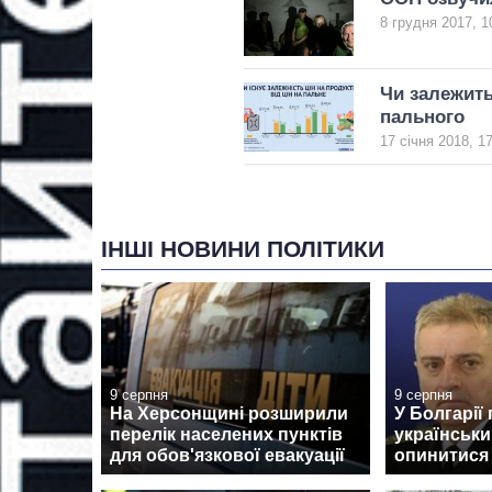
8 грудня 2017, 1
Чи залежить
пального
17 січня 2018, 1
ІНШІ НОВИНИ ПОЛІТИКИ
9 серпня
9 серпня
На Херсонщині розширили
У Болгарії
перелік населених пунктів
українськи
для обов'язкової евакуації
опинитися н