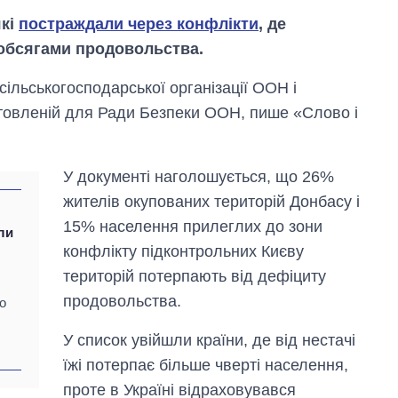
які
постраждали через конфлікти
, де
 обсягами продовольства.
сільськогосподарської організації ООН і
отовленій для Ради Безпеки ООН, пише «Слово і
У документі наголошується, що 26%
жителів окупованих територій Донбасу і
Скільки картоплі
15% населення прилеглих до зони
ли
вирощували в
конфлікту підконтрольних Києву
Україні до і під час
територій потерпають від дефіциту
великої війни
продовольства.
о
У список увійшли країни, де від нестачі
їжі потерпає більше чверті населення,
проте в Україні відраховувався