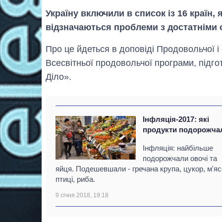
Україну включили в список із 16 країн, 
відзначаються проблеми з достатніми
Про це йдеться в доповіді Продовольчої і 
Всесвітньої продовольчої програми, підг
Діло».
Інфляція-2017: які
продукти подорожча
Інфляція: найбільше
подорожчали овочі та
яйця. Подешевшали - гречана крупа, цукор, м'яс
птиці, риба.
9 січня 2018, 19:18