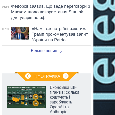
Федоров заявив, що веде переговори з
03:56
Маском щодо використання Starlink
для ударів по рф
«Нам теж потрібні ракети»:
02:59
Трамп прокоментував запит
України на Patriot
Більше новин
ІНФОГРАФІКА
Економіка ШІ-
гігантів: скільки
коштують і
заробляють
OpenAI та
Anthropic