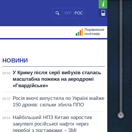
УКР
РОС
Порівняння
політиків
ЦІЙ
МЕРИ МІСТ
ВСІ ПЕРСОНИ
НОВИНИ
У Криму після серії вибухів сталась
09:58
масштабна пожежа на аеродромі
«Гвардійське»
Росія вночі випустила по Україні майже
09:32
150 дронів: скільки збила ППО
Найбільший НПЗ Китаю наростив
08:54
закупівлі російської нафти через
перебої з поставками – ЗМІ