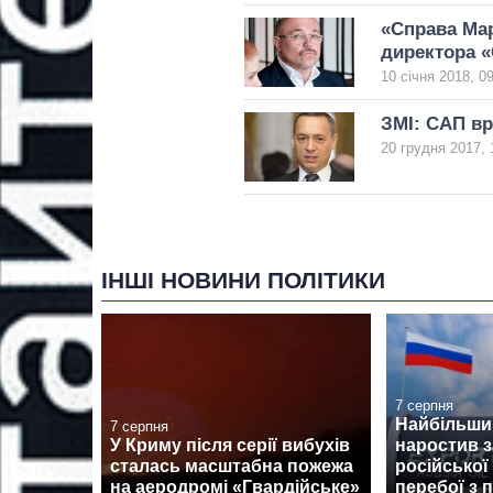
«Справа Мар
директора 
10 січня 2018, 0
ЗМІ: САП вр
20 грудня 2017, 
ІНШІ НОВИНИ ПОЛІТИКИ
7 серпня
Найбільши
7 серпня
У Криму після серії вибухів
наростив з
сталась масштабна пожежа
російської
на аеродромі «Гвардійське»
перебої з 