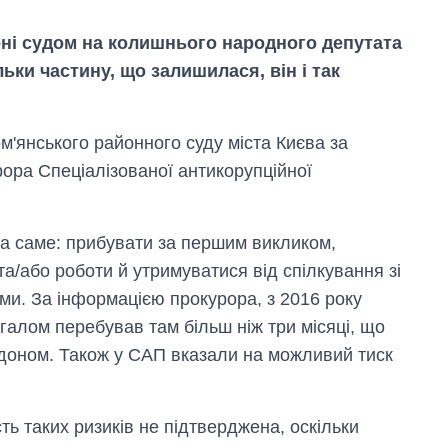
ні судом на колишнього народного депутата
ьки частину, що залишилася, він і так
м'янського районного суду міста Києва за
ора Спеціалізованої антикорупційної
а саме: прибувати за першим викликом,
а/або роботи й утримуватися від спілкування зі
ми. За інформацією прокурора, з 2016 року
агалом перебував там більш ніж три місяці, що
Як зросли тарифи
рдоном. Також у САП вказали на можливий тиск
на холодну воду у
містах України на
початок серпня
ь таких ризиків не підтверджена, оскільки