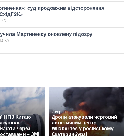
тиненка»: суд продовжив відсторонення
«СхідГЗК»
9:45
учила Мартиненку оновлену підозру
14:59
7 серпня
й НПЗ Китаю
Дрони атакували черговий
акупівлі
логістичний центр
 нафти через
Wildberries у російському
поставками – ЗМІ
Єкатеринбурзі