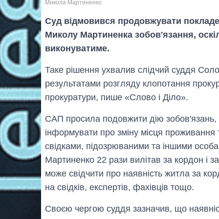
Микола Мартиненко
Суд відмовився продовжувати покладе
Миколу Мартиненка зобов'язання, оскіл
виконуватиме.
Таке рішення ухвалив слідчий суддя Соло
результатами розгляду клопотання прокур
прокуратури, пише «Слово і Діло».
САП просила подовжити дію зобов'язань, 
інформувати про зміну місця проживання т
свідками, підозрюваними та іншими особа
Мартиненко 22 рази вилітав за кордон і з
може свідчити про наявність житла за ко
на свідків, експертів, фахівців тощо.
Своєю чергою суддя зазначив, що наявніст