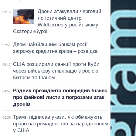
Дрони атакували черговий
08:16
логістичний центр
Wildberries у російському
Єкатеринбурзі
Двом найбільшим банкам росії
07:51
загрожує кредитна криза – розвідка
США розширили санкції проти Куби
05:17
через військову співпрацю з росією,
Китаєм та Іраном
Радник президента попередив бізнес
04:57
про фейкові листи з погрозами атак
дронів
Трамп підписав укази, які обмежують
04:39
право на громадянство за народженням
у США