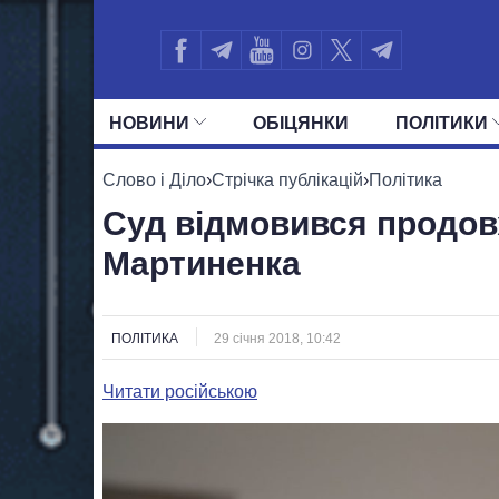
НОВИНИ
ОБIЦЯНКИ
ПОЛIТИКИ
УСІ ПОЛІТИКИ
ПРЕЗИДЕНТ І ОФ
Слово і Діло
›
Стрічка публікацій
›
Політика
Суд відмовився продов
Мартиненка
ПОЛІТИКА
29 січня 2018, 10:42
Читати російською