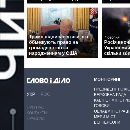
7 серпня
Трамп підписав укази, які
7 серпня
обмежують право на
Росія вноч
громадянство за
Україні ма
народженням у США
скільки зб
МОНІТОРИНГ
ПРЕЗИДЕНТ І ОФІС
УКР
РОС
ВЕРХОВНА РАДА
КАБІНЕТ МІНІСТРІ
ГОЛОВИ
ПРО НАС
ОБЛАДМІНІСТРАЦІ
КОНТАКТИ
МЕРИ МІСТ
ПРАВИЛА
ВСІ ПЕРСОНИ