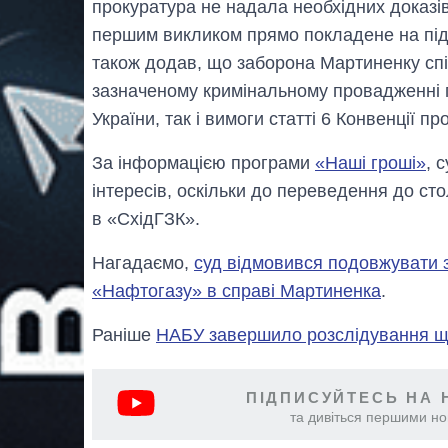
прокуратура не надала необхідних доказів
першим викликом прямо покладене на підоз
також додав, що заборона Мартиненку сп
зазначеному кримінальному провадженні 
України, так і вимоги статті 6 Конвенції п
За інформацією програми
«Наші гроші»
, 
інтересів, оскільки до переведення до ст
в «СхідГЗК».
Нагадаємо,
суд відмовився подовжувати 
«Нафтогазу» в справі Мартиненка
.
Раніше
НАБУ завершило розслідування 
ПІДПИСУЙТЕСЬ НА 
та дивіться першими нов