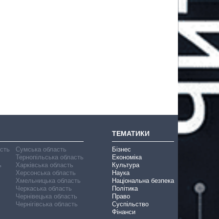
ТЕМАТИКИ
асть
Сумська область
Бізнес
Тернопільська область
Економіка
ь
Харківська область
Культура
Херсонська область
Наука
Хмельницька область
Національна безпека
Черкаська область
Політика
Чернівецька область
Право
Чернігівська область
Суспільство
Фінанси