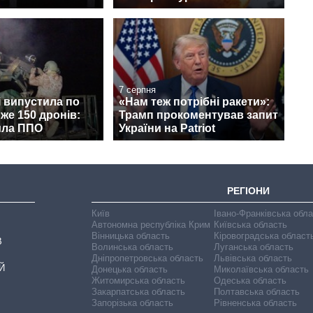
7 серпня
і випустила по
«Нам теж потрібні ракети»:
йже 150 дронів:
Трамп прокоментував запит
ила ППО
України на Patriot
РЕГІОНИ
Київ
Івано-Франківська обл
Автономна республіка Крим
Київська область
Вінницька область
Кіровоградська област
В
Волинська область
Луганська область
Дніпропетровська область
Львівська область
Й
Донецька область
Миколаївська область
Житомирська область
Одеська область
Закарпатська область
Полтавська область
Запорізька область
Рівненська область