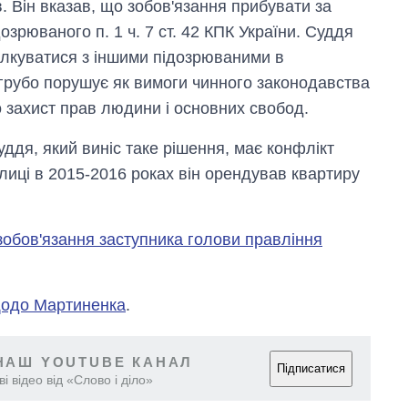
. Він вказав, що зобов'язання прибувати за
рюваного п. 1 ч. 7 ст. 42 КПК України. Суддя
ілкуватися з іншими підозрюваними в
грубо порушує як вимоги чинного законодавства
ро захист прав людини і основних свобод.
суддя, який виніс таке рішення, має конфлікт
олиці в 2015-2016 роках він орендував квартиру
зобов'язання заступника голови правління
щодо Мартиненка
.
НАШ YOUTUBE КАНАЛ
Підписатися
і відео від «Слово і діло»