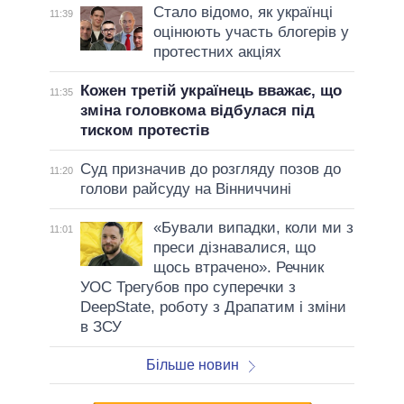
Стало відомо, як українці
11:39
оцінюють участь блогерів у
протестних акціях
Кожен третій українець вважає, що
11:35
зміна головкома відбулася під
тиском протестів
Суд призначив до розгляду позов до
11:20
голови райсуду на Вінниччині
«Бували випадки, коли ми з
11:01
преси дізнавалися, що
щось втрачено». Речник
УОС Трегубов про cуперечки з
DeepState, роботу з Драпатим і зміни
в ЗСУ
Більше новин