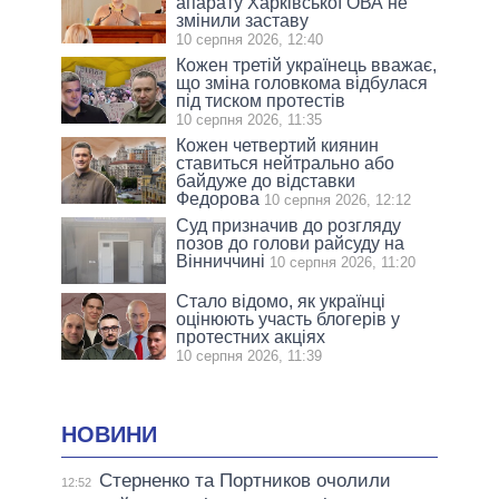
апарату Харківської ОВА не
змінили заставу
10 серпня 2026, 12:40
Кожен третій українець вважає,
що зміна головкома відбулася
під тиском протестів
10 серпня 2026, 11:35
Кожен четвертий киянин
ставиться нейтрально або
байдуже до відставки
Федорова
10 серпня 2026, 12:12
Суд призначив до розгляду
позов до голови райсуду на
Вінниччині
10 серпня 2026, 11:20
Стало відомо, як українці
оцінюють участь блогерів у
протестних акціях
10 серпня 2026, 11:39
НОВИНИ
Стерненко та Портников очолили
12:52