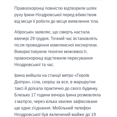
Правоохоронці повністю відтворили шлях
руху Ірини Ноздровської перед вбивством
від місця її роботи до місця виявлення тіла.
Аброськін заявляє, що смерть настала
ввечері 29 грудня. Точний час встановлять
після проведення комплексної експертизи.
Використовуючи технічні можливості,
правоохоронці відстежили пересування
Ноздровської та час.
Ірина вийшла на станції метро «Героїв
Дніпра», сіла, скоріш за все, в маршрутне
таксі й доїхала практично до свого будинку.
Близько 17 години вечора Ірина розмовляла
з матір'ю, через кілька хвилин зафіксоване
ще одне з'єднання. Мобільний телефон
Ноздровської був включений майже до 19