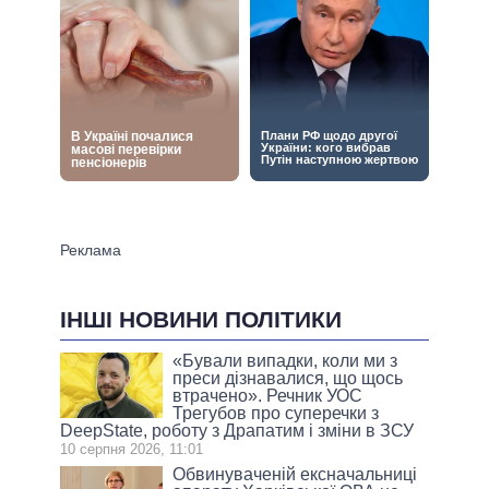
ІНШІ НОВИНИ ПОЛІТИКИ
«Бували випадки, коли ми з
преси дізнавалися, що щось
втрачено». Речник УОС
Трегубов про cуперечки з
DeepState, роботу з Драпатим і зміни в ЗСУ
10 серпня 2026, 11:01
Обвинуваченій ексначальниці