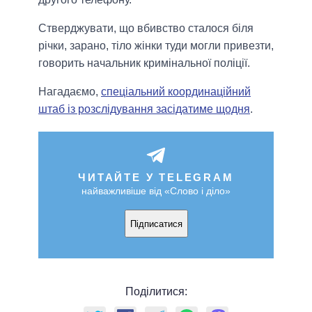
Стверджувати, що вбивство сталося біля
річки, зарано, тіло жінки туди могли привезти,
говорить начальник кримінальної поліції.
Нагадаємо,
спеціальний координаційний
штаб із розслідування засідатиме щодня
.
ЧИТАЙТЕ У TELEGRAM
найважливіше від «Слово і діло»
Підписатися
Поділитися: