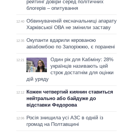
рейтинг довіри серед політичних
блогерів – опитування
Обвинуваченій ексначальниці апарату
12:40
Харківської ОВА не змінили заставу
Окупанти вдарили керованою
12:35
авіабомбою по Запоріжжю, є поранені
Один рік для Кабміну: 28%
12:21
українців називають цей
строк достатнім для оцінки
дій уряду
Кожен четвертий киянин ставиться
12:12
нейтрально або байдуже до
відставки Федорова
Росія знищила усі АЗС в одній із
12:06
громад на Полтавщині