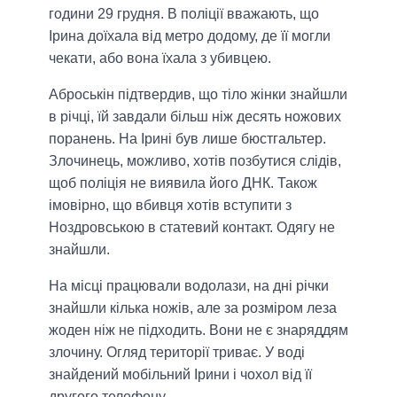
години 29 грудня. В поліції вважають, що
Ірина доїхала від метро додому, де її могли
чекати, або вона їхала з убивцею.
Аброськін підтвердив, що тіло жінки знайшли
в річці, їй завдали більш ніж десять ножових
поранень. На Ірині був лише бюстгальтер.
Злочинець, можливо, хотів позбутися слідів,
щоб поліція не виявила його ДНК. Також
імовірно, що вбивця хотів вступити з
Ноздровською в ​​статевий контакт. Одягу не
знайшли.
На місці працювали водолази, на дні річки
знайшли кілька ножів, але за розміром леза
жоден ніж не підходить. Вони не є знаряддям
злочину. Огляд території триває. У воді
знайдений мобільний Ірини і чохол від її
другого телефону.